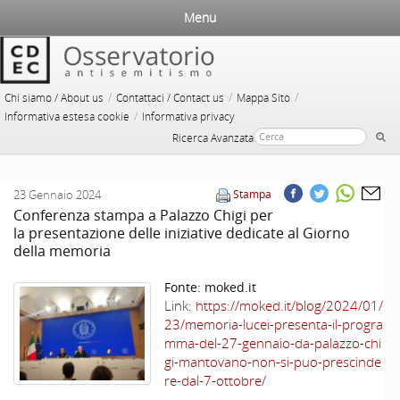
Menu
/
/
/
Chi siamo / About us
Contattaci / Contact us
Mappa Sito
/
Informativa estesa cookie
Informativa privacy
Ricerca Avanzata
23 Gennaio 2024
Stampa
Conferenza stampa a Palazzo Chigi per
la presentazione delle iniziative dedicate al Giorno
della memoria
Fonte:
moked.it
Link:
https://moked.it/blog/2024/01/
23/memoria-lucei-presenta-il-progra
mma-del-27-gennaio-da-palazzo-chi
gi-mantovano-non-si-puo-prescinde
re-dal-7-ottobre/