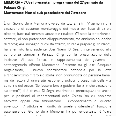
MEMORIA – L’Ucei presenta il programma del 27 gennaio da
Palazzo Chigi.
Mantovano: Non si può prescindere dal 7 ottobre
È un Giorno della Memoria diverso da tutti gli altri. “Viviamo in una
situazione di costante monitoraggio dei media per l’uso di parole
distorte, fuori dal contesto, abusate e ribaltate. C’è stata la tentazione di
sottrarci, di non partecipare all’appuntamento, ma abbiamo poi deciso
di raccogliere l’impegno di chi sta attento, studia e prepara gli studenti”,
ha affermato la presidente Ucei Noemi Di Segni, intervenendo alla
conferenza stampa a Palazzo Chigi per la presentazione delle
iniziative. Al suo fianco, in rappresentanza del governo, il
sottosegretario Alfredo Mantovano. Presente tra gli altri Pasquale
Angelosanto, il nuovo coordinatore nazionale per la lotta
all’antisemitismo. “Parole distorte” non pronunciate da persone banali
ma da rettori di università, esponenti politici, protagonisti della vita
culturale del paese. “Se fossero loro a guidare l’Italia in che situazione
saremmo?”, si è chiesta Di Segni esprimendo preoccupazione anche
per le posizioni di rappresentanti della Chiesa “da cui abbiamo
ascoltato appelli che sminuiscono il riconoscimento di quanto
avvenuto il 7 ottobre e il diritto di Israele a difendersi”. Funzione
essenziale del Giorno della Memoria, ha poi evidenziato, è “dare