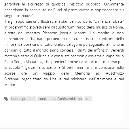
garantire la sicurezza di qualsiasi iniziativa pubblica. Ovviamente
rispettiamo la sensibilità dell’Ucei di promuovere o soprassedere su
singole iniziative”.
Tra gli appuntamenti illustrati alla stampa il concerto “L’infanzia rubata”
in programma giovedì sera all’auditorium Parco della musica di Roma,
diretto dal maestro Riccardo Joshua Moretti. Un monito a non
dimenticare la “barbarie perpetrata dai nazifascisti nei confronti della
minoranza ebraica e di tutte le altre categorie perseguitate, affinché ai
bambini di tutto il mondo siano concessi i diritti dell’infanzia”. Venerdì
mattina si terrà al Quirinale la consueta cerimonia assieme al capo dello
Stato Sergio Mattarella, che premierà anche i vincitori del concorso per
le scuole “I giovani ricordano la Shoah”, mentre si è concluso nelle
scorse ore un viaggio della Memoria ad Auschwitz-
Birkenau organizzato da Ucei e dal ministero dell’Istruzione e del
Merito.
buone pratiche
contrasto all'antisemitismo
ucei