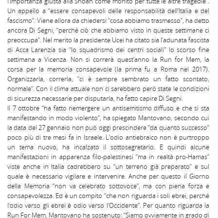
l’importanza giusta alla Shoah come monito per tutte le altre tragedie”.
Un appello a “essere consapevoli delle responsabilità dell’Italia e del
fascismo”. Viene allora da chiedersi “cosa abbiamo trasmesso”, ha detto
ancora Di Segni, “perché ciò che abbiamo visto in queste settimane ci
preoccupa”. Nel merito la presidente Ucei ha citato sia l’adunata fascista
di Acca Larenzia sia “lo squadrismo dei centri sociali” lo scorso fine
settimana a Vicenza. Non si correrà quest’anno la Run for Mem, la
corsa per la memoria consapevole (la prima fu a Roma nel 2017).
Organizzarla, correrla, “ci è sempre sembrato un fatto scontato,
normale”. Con il clima attuale non ci sarebbero però state le condizioni
di sicurezza necessarie per disputarla, ha fatto capire Di Segni.
Il 7 ottobre “ha fatto riemergere un antisemitismo diffuso e che si sta
manifestando in modo violento”, ha spiegato Mantovano, secondo cui
la data del 27 gennaio non può oggi prescindere “da quanto successo”
poco più di tre mesi fa in Israele. L’odio antiebraico non è purtroppo
un tema nuovo, ha incalzato il sottosegretario. E quindi alcune
manifestazioni in apparenza filo-palestinesi “ma in realtà pro-Hamas”
viste anche in Italia cadrebbero su “un terreno già preparato” e sul
quale è necessario vigilare e intervenire. Anche per questo il Giorno
della Memoria “non va celebrato sottovoce”, ma con piena forza e
consapevolezza. Ed è un compito “che non riguarda i soli ebrei, perché
l’odio verso gli ebrei è odio verso l’Occidente”. Per quanto riguarda la
Run For Mem, Mantovano ha sostenuto: “Siamo ovviamente in grado di