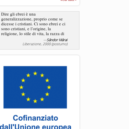
“Rapporto annuale sull’antisem
2025”
Dire gli ebrei è una
generalizzazione, proprio come se
L’antisemitismo non è un
dicesse i cristiani. Ci sono ebrei e ci
degli ebrei bensì degli ant
sono cristiani, e l’origine, la
religione, lo stile di vita, la razza di
sicuro comportano tanti tratti...
—
Sándor Márai
—
Jea
Liberazione, 2000 (postumo)