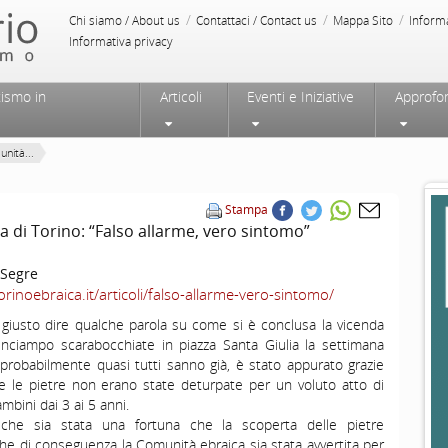
/
/
/
Chi siamo / About us
Contattaci / Contact us
Mappa Sito
Inform
Informativa privacy
tismo in
Articoli
Eventi e Iniziative
Approfo
nità...
Stampa
 di Torino: “Falso allarme, vero sintomo”
Segre
torinoebraica.it/articoli/falso-allarme-vero-sintomo/
giusto dire qualche parola su come si è conclusa la vicenda
’inciampo scarabocchiate in piazza Santa Giulia la settimana
robabilmente quasi tutti sanno già, è stato appurato grazie
e le pietre non erano state deturpate per un voluto atto di
ambini dai 3 ai 5 anni.
e sia stata una fortuna che la scoperta delle pietre
he di conseguenza la Comunità ebraica sia stata avvertita per