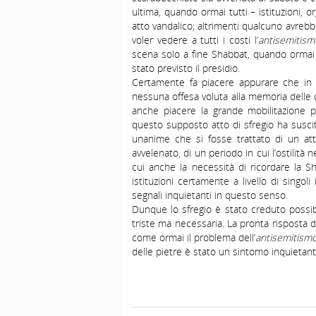
ultima, quando ormai tutti – istituzioni, o
atto vandalico; altrimenti qualcuno avreb
voler vedere a tutti i costi l’
antisemitism
scena solo a fine Shabbat, quando ormai 
stato previsto il presidio.
Certamente fa piacere appurare che in
nessuna offesa voluta alla memoria delle
anche piacere la grande mobilitazione pub
questo supposto atto di sfregio ha susci
unanime che si fosse trattato di un att
avvelenato, di un periodo in cui l’ostilità n
cui anche la necessità di ricordare la S
istituzioni certamente a livello di singol
segnali inquietanti in questo senso.
Dunque lo sfregio è stato creduto possib
triste ma necessaria. La pronta risposta 
come ormai il problema dell’
antisemitism
delle pietre è stato un sintomo inquieta