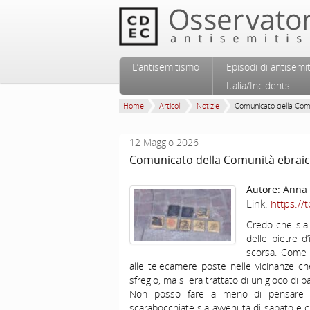
Vai al contenuto principale
Vai al contenuto secondario
L’antisemitismo
Episodi di antisemi
Menu principale
Italia/Incidents
Home
Articoli
Notizie
Comunicato della Comu
12 Maggio 2026
Comunicato della Comunità ebraica
Autore:
Anna 
Link:
https://
Credo che sia 
delle pietre d
scorsa. Come p
alle telecamere poste nelle vicinanze ch
sfregio, ma si era trattato di un gioco di b
Non posso fare a meno di pensare ch
scarabocchiate sia avvenuta di sabato e c