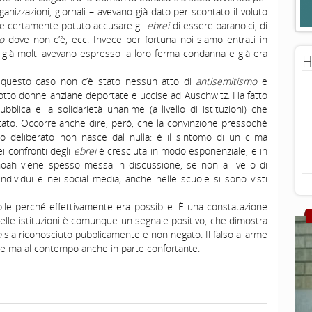
rganizzazioni, giornali – avevano già dato per scontato il voluto
be certamente potuto accusare gli
ebrei
di essere paranoici, di
o
dove non c’è, ecc. Invece per fortuna noi siamo entrati in
già molti avevano espresso la loro ferma condanna e già era
H
 questo caso non c’è stato nessun atto di
antisemitismo
e
 otto donne anziane deportate e uccise ad Auschwitz. Ha fatto
blica e la solidarietà unanime (a livello di istituzioni) che
tato. Occorre anche dire, però, che la convinzione pressoché
o deliberato non nasce dal nulla: è il sintomo di un clima
ei confronti degli
ebrei
è cresciuta in modo esponenziale, e in
hoah viene spesso messa in discussione, se non a livello di
i individui e nei social media; anche nelle scuole si sono visti
ile perché effettivamente era possibile. È una constatazione
delle istituzioni è comunque un segnale positivo, che dimostra
o
sia riconosciuto pubblicamente e non negato. Il falso allarme
nte ma al contempo anche in parte confortante.