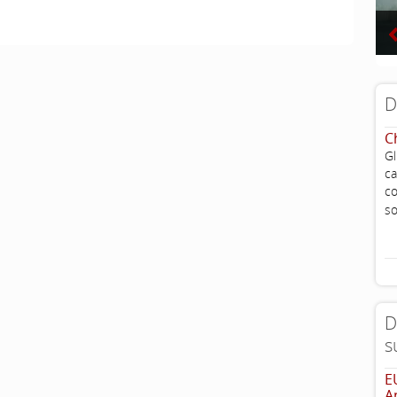
D
C
G
ca
c
so
D
s
E
A