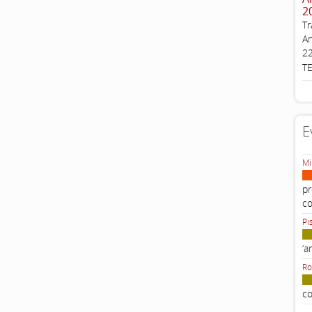
2
Tr
An
22
T
E
Mi
pr
c
Pi
‘a
Ro
co