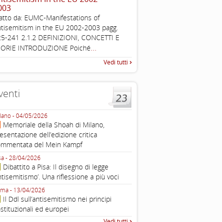
003
The Louis D. Brandeis Cente
atto da: EUMC-Manifestations of
Defining Anti-Semitism Doc
tisemitism in the EU 2002-2003 pagg.
esplicativo dedicato alle dichi
5-241 2.1.2 DEFINIZIONI, CONCETTI E
...
operative contro
...
EORIE INTRODUZIONE Poiché
Vedi tutti
venti
lano - 04/05/2026
Roma - 16/03/2026
Memoriale della Shoah di Milano,
Roma, webinar “Il DDL ant
esentazione dell’edizione critica
e ombre
ommentata del Mein Kampf
Fondazione Castagneto Banca 1910
Livorno - 04/03/2026
sa - 28/04/2026
Livorno, conferenza sull’a
Dibattito a Pisa: Il disegno di legge
con Gadi Luzzatto Voghera, di
ntisemitismo’. Una riflessione a più voci
Fondazione CDEC
ma - 13/04/2026
Roma, Via della Dogana Vecchia 2
Il Ddl sull’antisemitismo nei principi
Giustiniani, Sala Zuccari - 03/03/
stituzionali ed europei
Roma, Senato, presentazi
Vedi tutti