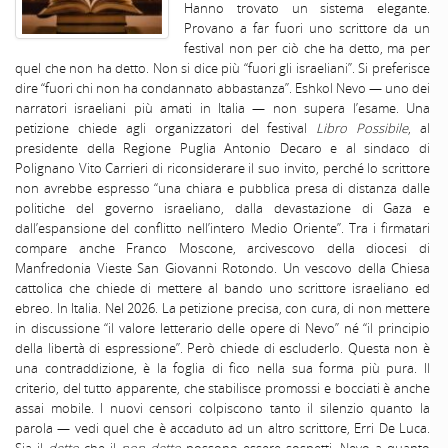
Hanno trovato un sistema elegante.
Provano a far fuori uno scrittore da un
festival non per ciò che ha detto, ma per
quel che non ha detto. Non si dice più “fuori gli israeliani”. Si preferisce
dire “fuori chi non ha condannato abbastanza”. Eshkol Nevo — uno dei
narratori israeliani più amati in Italia — non supera l’esame. Una
petizione chiede agli organizzatori del festival
Libro Possibile
, al
presidente della Regione Puglia Antonio Decaro e al sindaco di
Polignano Vito Carrieri di riconsiderare il suo invito, perché lo scrittore
non avrebbe espresso “una chiara e pubblica presa di distanza dalle
politiche del governo israeliano, dalla devastazione di Gaza e
dall’espansione del conflitto nell’intero Medio Oriente”. Tra i firmatari
compare anche Franco Moscone, arcivescovo della diocesi di
Manfredonia Vieste San Giovanni Rotondo. Un vescovo della Chiesa
cattolica che chiede di mettere al bando uno scrittore israeliano ed
ebreo. In Italia. Nel 2026. La petizione precisa, con cura, di non mettere
in discussione “il valore letterario delle opere di Nevo” né “il principio
della libertà di espressione”. Però chiede di escluderlo. Questa non è
una contraddizione, è la foglia di fico nella sua forma più pura. Il
criterio, del tutto apparente, che stabilisce promossi e bocciati è anche
assai mobile. I nuovi censori colpiscono tanto il silenzio quanto la
parola — vedi quel che è accaduto ad un altro scrittore, Erri De Luca.