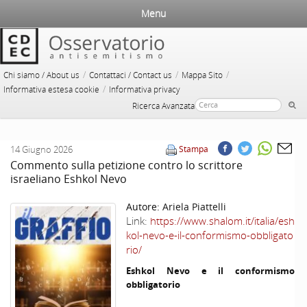
Menu
/
/
/
Chi siamo / About us
Contattaci / Contact us
Mappa Sito
/
Informativa estesa cookie
Informativa privacy
Ricerca Avanzata
14 Giugno 2026
Stampa
Commento sulla petizione contro lo scrittore
israeliano Eshkol Nevo
Autore:
Ariela Piattelli
Link:
https://www.shalom.it/italia/esh
kol-nevo-e-il-conformismo-obbligato
rio/
Eshkol Nevo e il conformismo
obbligatorio