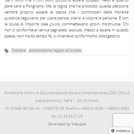
Sia il
detto
che il
non detto
possono essere sospetti. Nevo a quanto
pare sarà a Polignano. Ma la logica che ha prodotto questa petizione
sembra proprio essere la stessa che i commissari della moralità
pubblica seguivano per usare parole, silenzi e colpire le persone. E con
la scusa di imporre idee
giuste
, commettevano azioni mostruose. Chi
non si conformava veniva segnalato, escluso, messo a tacere. In questo
paese, non molto tempo fa, si chiamava conformismo obbligatorio.
7ottobre
antisemitismo legato ad Israele
Fondazione Centro di Documentazione Ebraica Contemporanea CDEC ONLUS
piazza Edmond J. Safra 1, 20125 Milano
CF: 97049190156 IVA: 12559570150 Telefono +3902316338 / +3902316092
Fax: 02.33.60.27.28
Developed by Watuppa
Indietro