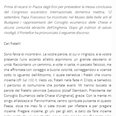
Prima di recarsi in Piazza degli Eroi per presiedere la messa conclusiva
del Congresso eucaristico internazionale, domenica mattina, 12
settembre, Papa Francesco ha incontrato nel Museo delle belle arti di
Budapest i rappresentanti del Consiglio ecumenico delle Chiese e
alcune comunità ebraiche dell’Ungheria. Dopo gli indirizzi di saluto
rivoltigli, il Pontefice ha pronunciato il seguente discorso.
Cari fratelli!
Sono felice di incontrarvi. Le vostre parole, di cui vi ringrazio, e la vostra
presenza l’uno accanto all’altro esprimono un grande desiderio di
unità. Raccontano un cammino, a volte in salita, in passato faticoso, ma
che affrontate con coraggio e buona volontà, sorreggendovi a vicenda
sotto lo sguardo dell’Altissimo, il quale benedice i fratelli che vivono
insieme (cfr
Sal 133
, r). Vedo voi, fratelli nella fede in Cristo, e benedico
il percorso di comunione che portate avanti. Mi hanno toccato le
parole del fratello calvinista [vescovo József Steinbach, Presidente del
Consiglio Ecumenico delle Chiese d’Ungheria], grazie. Con la mente mi
dirigo all’abbazia di Pannonhalma, centro spirituale pulsante di questo
Paese, dove tre mesi fa vi siete trovati per riflettere e per pregare
insieme. Pregare insieme, gli uni per gli altri, e darci da fare insieme