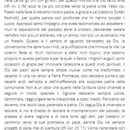
nella carità, gli uni con gli altri, per questo mondo che Dio tanto ama
(cfr
Gv 3
, r6): ecco la via più concreta verso la piena unità. Vedo voi,
fratelli nella fede di Abramo nostro padre, e grazie a Lei [rabbino Zoltán
Radnóti], per quelle parole così profonde che mi hanno toccato il
cuore. Apprezzo tanto l’impegno che avete testimoniato ad abbattere i
muri di separazione del passato; ebrei e cristiani, desiderate vedere
nell’altro non più un estraneo, ma un amico; non più un avversario, ma
un fratello. Questo è il cambio di sguardo benedetto da Dio, la
conversione che apre nuovi inizi, la purificazione che rinnova la vita. Le
solenni feste di
Rosh Hashanah
e dello
Yom Kippur
, che cadono
proprio in questo periodo e per le quali vi faccio i migliori auguri, sono
occasioni di grazia per rinnovare l’adesione a questi inviti spirituali. Il
Dio dei padri apre sempre strade nuove: come ha trasformato il
deserto in una via verso la Terra Promessa, così desidera portarci dai
deserti aridi dell’astio e dell’indifferenza alla sospirata patria della
comunione. Non è un caso che quanti nella Scrittura sono chiamati a
seguire in modo speciale il Signore debbano sempre uscire,
camminare, raggiungere terre inesplorate e spazi inediti. Pensiamo ad
Abramo, che lasciò casa, parentela e patria. Chi segue Dio è chiamato a
lasciare. A noi è chiesto di lasciare le incomprensioni del passato, le
pretese di avere ragione e di dare torto agli altri, per metterci in
cammino verso la sua promessa di pace, perché Dio ha sempre
progetti di pace, mai di sventura (cfr
Ger 29
, 11). Vorrei riprendere con