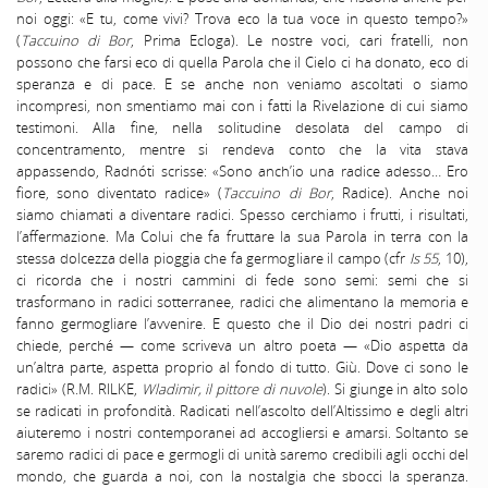
noi oggi: «E tu, come vivi? Trova eco la tua voce in questo tempo?»
(
Taccuino di Bor
, Prima Ecloga). Le nostre voci, cari fratelli, non
possono che farsi eco di quella Parola che il Cielo ci ha donato, eco di
speranza e di pace. E se anche non veniamo ascoltati o siamo
incompresi, non smentiamo mai con i fatti la Rivelazione di cui siamo
testimoni. Alla fine, nella solitudine desolata del campo di
concentramento, mentre si rendeva conto che la vita stava
appassendo, Radnóti scrisse: «Sono anch’io una radice adesso… Ero
fiore, sono diventato radice» (
Taccuino di Bor
, Radice). Anche noi
siamo chiamati a diventare radici. Spesso cerchiamo i frutti, i risultati,
l’affermazione. Ma Colui che fa fruttare la sua Parola in terra con la
stessa dolcezza della pioggia che fa germogliare il campo (cfr
Is 55
, 10),
ci ricorda che i nostri cammini di fede sono semi: semi che si
trasformano in radici sotterranee, radici che alimentano la memoria e
fanno germogliare l’avvenire. E questo che il Dio dei nostri padri ci
chiede, perché — come scriveva un altro poeta — «Dio aspetta da
un’altra parte, aspetta proprio al fondo di tutto. Giù. Dove ci sono le
radici» (R.M. RILKE,
Wladimir, il pittore di nuvole
). Si giunge in alto solo
se radicati in profondità. Radicati nell’ascolto dell’Altissimo e degli altri
aiuteremo i nostri contemporanei ad accogliersi e amarsi. Soltanto se
saremo radici di pace e germogli di unità saremo credibili agli occhi del
mondo, che guarda a noi, con la nostalgia che sbocci la speranza.