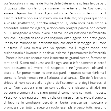
voi l’evocativa immagine del Ponte delle Catene, che collega le due parti
di questa città: non le fonde insieme, ma le tiene unite. Così devono
essere i legami tra di noi. Ogni volta che c’è stata la tentazione di
assorbire l’altro non si è costruito, ma si è distrutto; così pure quando si
è voluto ghettizzarlo, anziché integrarlo. Quante volte nella storia è
accaduto! Dobbiamo vigilare, e dobbiamo pregare perché non accada
più. E impegnarci a promuovere insieme una educazione alla fraternità,
così che i rigurgiti dell’odio che vogliono distruggerla non prevalgano.
Penso alla minaccia dell’antisemitismo, che ancora serpeggia in Europa
e altrove. È una miccia che va spenta. Ma il miglior modo per
disinnescarla è lavorare in positivo insieme, è promuovere la fraternità.
Il Ponte ci istruisce ancora: esso è sorretto da grandi catene, formate da
tanti anelli. Siamo noi questi anelli e ogni anello è fondamentale: perciò
non possiamo più vivere nel sospetto e nell’ignoranza, distanti e
discordi. Un ponte mette insieme due parti. In questo senso richiama il
concetto, fondamentale nella Scrittura, di alleanza. Il Dio dell’alleanza ci
chiede di non cedere alle logiche dell’isolamento e degli interessi di
parte. Non desidera alleanze con qualcuno a discapito di altri, ma
persone e comunità che siano ponti di comunione con tutti. In questo
Paese voi, che rappresentate le religioni maggioritarie, avete il compito
di favorire le condizioni perché la libertà religiosa sia rispettata e
promossa per tutti. E avete un ruolo esemplare verso tutti: nessuno