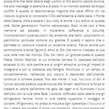
possa dire che dalle labbra degli uomini di Dio escono parole divisive,
ma solo messaggi di apertura e di pace. In un mondo lacerato da troppi
conflitti è questa la testimonianza migliore che deve offrire chi ha
ricevuto la grazia di conoscere il Dio dell’alleanza e della pace. Il Ponte
delle Catene, oltre a essere il più noto, è anche il più antico di questa
città. Molte generazioni l’hanno attraversato. Esso invita così a fare
memoria del passato. Vi troveremo sofferenze e oscurità,
incomprensioni e persecuzioni ma, andando alle radici, scopriremo un
patrimonio spirituale comune più grande. È questo il tesoro che ci
permette di costruire insieme un avvenire diverso. Penso anche con
commozione a tante figure di amici di Dio che hanno irradiato la sua
luce nelle notti del mondo. Cito, tra i tanti, un grande poeta di questo
Paese, Miklós Radnóti, la cui brillante carriera fu spezzata dall’odio
accecato di chi, solo perché era di origini ebraiche, prima gli impedì di
insegnare e poi lo sottrasse alla famiglia. Rinchiuso in un campo di
concentramento, nell’abisso più oscuro e depravato dell’umanità,
continuò a scrivere poesie, fino alla morte. Il suo
Taccuino di Bor
è
l’unica raccolta poetica sopravvissuta alla Shoah: testimonia la forza di
credere al calore dell’amore nel gelo del lager e di illuminare il buio
dell’odio con la luce della fede. L’autore, soffocato dalle catene che gli
stringevano l’anima, trovò in una libertà superiore il coraggio di
scrivere: «Prigioniero, ho preso la misura a ogni speranza» (
Taccuino di
Bor
, Lettera alla moglie). E pose una domanda, che risuona anche per