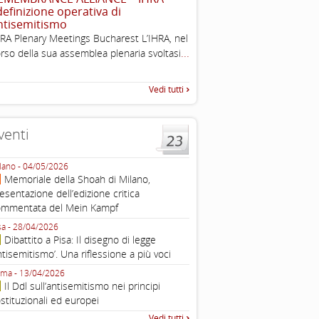
 definizione operativa di
Esimi delegati, permettetemi
ntisemitismo
una sintesi dei lavori di ques
...
RA Plenary Meetings Bucharest L’IHRA, nel
quella che vorrei chiamare “D
...
rso della sua assemblea plenaria svoltasi
Vedi tutti
venti
lano - 04/05/2026
Roma - 16/03/2026
Memoriale della Shoah di Milano,
Roma, webinar “Il DDL ant
esentazione dell’edizione critica
e ombre
ommentata del Mein Kampf
Fondazione Castagneto Banca 1910
Livorno - 04/03/2026
sa - 28/04/2026
Livorno, conferenza sull’a
Dibattito a Pisa: Il disegno di legge
con Gadi Luzzatto Voghera, di
ntisemitismo’. Una riflessione a più voci
Fondazione CDEC
ma - 13/04/2026
Roma, Via della Dogana Vecchia 2
Il Ddl sull’antisemitismo nei principi
Giustiniani, Sala Zuccari - 03/03/
stituzionali ed europei
Roma, Senato, presentazi
Vedi tutti