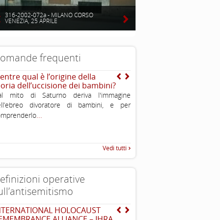
316-2002-072a - MILANO CORSO
VENEZIA, 25 APRILE
omande frequenti
entre qual è l’origine della
E la storia del naso adu
eoria dell’uccisione dei bambini?
al mito di Saturno deriva l'immagine
ell’ebreo divoratore di bambini, e per
...
omprenderlo
Vedi tutti
efinizioni operative
ull’antisemitismo
NTERNATIONAL HOLOCAUST
Dichiarazione di Berlino
EMEMBRANCE ALLIANCE – IHRA
l’antisemitismo