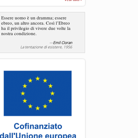
“Rapporto annuale sull’antisem
2025”
Essere uomo è un dramma; essere
ebreo, un altro ancora. Così l’Ebreo
L’antisemitismo non è un
ha il privilegio di vivere due volte la
degli ebrei bensì degli ant
nostra condizione.
—
Emil Cioran
—
Jea
La tentazione di esistere, 1956