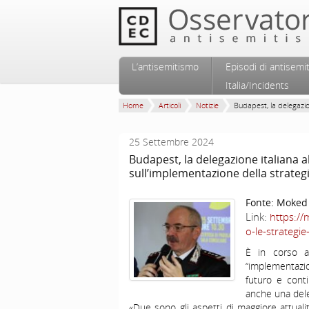
Vai al contenuto principale
Vai al contenuto secondario
L’antisemitismo
Episodi di antisemi
Menu principale
Italia/Incidents
Home
Articoli
Notizie
Budapest, la delegazio
25 Settembre 2024
Budapest, la delegazione italiana a
sull’implementazione della strateg
Fonte:
Moked
Link:
https://
o-le-strategi
È in corso a
“implementazi
futuro e conti
anche una dele
«Due sono gli aspetti di maggiore attualità