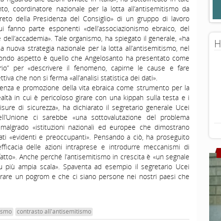
o, coordinatore nazionale per la lotta all’antisemitismo da
eto della Presidenza del Consiglio» di un gruppo di lavoro
i fanno parte esponenti «dell’associazionismo ebraico, del
 dell’accademia». Tale organismo, ha spiegato il generale, «ha
H
una nuova strategia nazionale per la lotta all’antisemitismo, nel
econdo aspetto è quello che Angelosanto ha presentato come
rio” per «descrivere il fenomeno, capirne le cause e fare
iva che non si ferma «all’analisi statistica dei dati».
enza e promozione della vita ebraica come strumento per la
ealtà in cui è pericoloso girare con una kippah sulla testa e i
sure di sicurezza», ha dichiarato il segretario generale Ucei
ell’Unione ci sarebbe «una sottovalutazione del problema
e malgrado «istituzioni nazionali ed europee che dimostrano
tati «evidenti e preoccupanti». Pensando a ciò, ha proseguito
’efficacia delle azioni intraprese e introdurre meccanismi di
fatto». Anche perché l’antisemitismo in crescita è «un segnale
su più ampia scala». Spaventa ad esempio il segretario Ucei
lebrare un pogrom e che ci siano persone nei nostri paesi che
tismo
contrasto all'antisemitismo