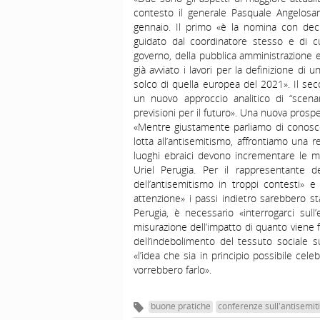
contesto il generale Pasquale Angelosant
gennaio. Il primo «è la nomina con decr
guidato dal coordinatore stesso e di cu
governo, della pubblica amministrazione e
già avviato i lavori per la definizione di 
solco di quella europea del 2021». Il s
un nuovo approccio analitico di “scena
previsioni per il futuro». Una nuova prospett
«Mentre giustamente parliamo di conosc
lotta all’antisemitismo, affrontiamo una r
luoghi ebraici devono incrementare le mi
Uriel Perugia. Per il rappresentante d
dell’antisemitismo in troppi contesti» 
attenzione» i passi indietro sarebbero s
Perugia, è necessario «interrogarci sull
misurazione dell’impatto di quanto viene 
dell’indebolimento del tessuto sociale 
«l’idea che sia in principio possibile ce
vorrebbero farlo».
buone pratiche
conferenze sull'antisemi