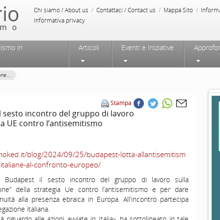
/
/
/
Chi siamo / About us
Contattaci / Contact us
Mappa Sito
Inform
Informativa privacy
tismo in
Articoli
Eventi e Iniziative
Approfo
ne...
Stampa
l sesto incontro del gruppo di lavoro
ia UE contro l’antisemitismo
moked.it/blog/2024/09/25/budapest-lotta-allantisemitism
e-italiane-al-confronto-europeo/
 Budapest il sesto incontro del gruppo di lavoro sulla
one” della strategia Ue contro l’antisemitismo e per dare
nuità alla presenza ebraica in Europa. All’incontro partecipa
gazione italiana.
 riguardo alle azioni avviate in Italia», ha sottolineato in tale