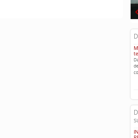
D
M
t
D
d
c
D
s
I
R