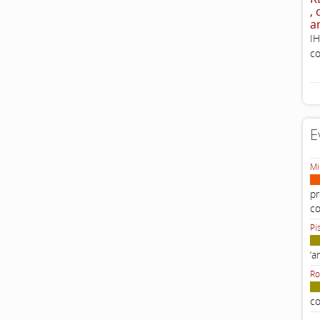
,
a
IH
co
E
Mi
pr
c
Pi
‘a
Ro
co