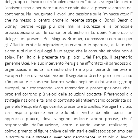
del gruppo di lavoro sulla “implementazione” della strategia Ue contro
l’antisemitismo e per dare futuro e continuità alla presenza ebraica nel
continente. Ha inaugurato i lavori una sessione sulle “minacce attuali”
che ha messo al centro anche la recente strage di Bondi Beach a
Sidney, perché «oggi più che mai la sicurezza è la principale
preoccupazione per le comunità ebraiche in Europa». Numerose le
delegazioni presenti. Per Magnus Brunner, commissario europeo per
gli Affari interni e la migrazione, intervenuto in apertura, «il fatto che
siamo tutti riuniti qui oggi è un segno che la comunità ebraica non è
sola». Per l’Italia è presente tra gli altri Uriel Perugia, il segretario
generale Ucei. Nel suo intervento Perugia ha affrontato «il paradosso di
organizzazioni radicali islamiche che hanno più libertà di manovra in
Europa che in diversi stati arabi». Il segretario Ucei ha poi riconosciuto
«l’importante e concreto lavoro» svolto negli anni dai working group
europei, pur constatando «con rammarico e preoccupazione» che i
problemi corrono più veloci delle soluzioni adottate. Riferendosi alla
strategia nazionale italiana di contrasto all’antisemitismo coordinata dal
generale Pasquale Angelosanto, presente a Bruxelles, Perugia ha citato
«tre aspetti potenzialmente adottabili anche da altri paesi: un
approccio pratico, dove vengono indicate azioni precise, chi è
responsabile dell’attuazione, entro quando vanno realizzate; il
coinvolgimento di figure chiave dei ministeri e dell’associazionismo per
la scrittura della strategia; aver reso permanente un tavolo di lavoro