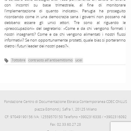
con incontri su base trimestrale, al fine di monitorare
l’implementazione di quanto indicato». Perugia ha proseguito
ricordando come in una democrazia sana i governi non possano né
debbano essere gli unici attori. Tre sono al riguardo le
«preoccupazioni» del segretario: «Come e da chi vengono formati i
nostri insegnanti? Come e da chi vengono alimentati i nostri flussi
informativi? Se non opportunamente protetti, quale bias si porteranno
dietro i futuri leader dei nostri paesi?».
7ottobre
contrasto all'antisemitismo
ucei
Fondazione Centro di Documentazione Ebraica Contemporanea CDEC ONLUS
piazza Edmond J. Safra 1, 20125 Milano
CF: 97049190156 IVA: 12559570150 Telefono +3902316338 / +3902316092
Fax: 02.33.60.27.28