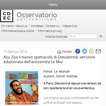
Menu
/
/
/
Chi siamo / About us
Contattaci / Contact us
Mappa Sito
/
Informativa estesa cookie
Informativa privacy
Ricerca Avanzata
15 Gennaio 2014
Stampa
Asu Zoa il nuovo spettacolo di Dieudonné, versione
edulcorata dell’antisemita Le Mur
Fonte:
Le Monde
Autore:
Soren Seelow
A
Paris
, Dieudonné rejoue une version de
son spectacle tout en sous-entendus
Les propos les plus controversés sur les
juifs et la Shoah ont disparu