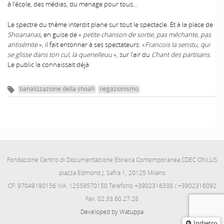
à l’école, des médias, du manage pour tous…
Le spectre du thème interdit plane sur tout le spectacle. Et à la place de
Shoananas
, en guise de «
petite chanson de sortie, pas méchante, pas
antisémite
», il fait entonner à ses spectateurs: «
Francois la senstu, qui
se glisse dans ton cul, la quenelleuu
», sur l’air du
Chant des partisans
.
Le public la connaissait déjà
banalizzazione della shoah
negazionismo
Fondazione Centro di Documentazione Ebraica Contemporanea CDEC ONLUS
piazza Edmond J. Safra 1, 20125 Milano
CF: 97049190156 IVA: 12559570150 Telefono +3902316338 / +3902316092
Fax: 02.33.60.27.28
Developed by Watuppa
Indietro