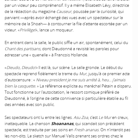
par un videur peu compréhensif. Il y a méme Elisabeth Lévy, directrice
de la rédaction du magazine
Causeur
, poussée par la curiosité, qui
parvient —après avoir échangé des vues avec un spectateur sur la
mémoire de la Shoah— à contourner la file d’attente escortée par un
videur. «
Privilège!
», lance un moqueur.
En entrant dans la salle, le public siffle un air, spontanément, celui du
Chant des partisans
, dont Dieudonné a revisité les paroles pour
adresser une « quenelle » à Francois Hollande.
«
Dieudo, Dieudo!»
Il est là, sur scène. La salle gronde. Le début du
spectacle reprend fidèlement la trame du
Mur
, jusqu’à ce premier acte
d’autocensure : «
Niveau president je me suis arrété à, heu… j’aimais
bien la casquette.
» La référence explicite au maréchal Pétain a disparu.
Tout fonctionne sur l’autocitation, le ressort comique préféré de
Dieudonné, à l’origine de cette connivence si particulière établie au fil
des années avec son public.
Ses spectateurs ont lu entre les lignes.
Asu Zoa
, c’est
Le Mur
en creux,
inattaquable. La chanson
Shoananas
,
qui scandait son précédent
spectacle, est traduite par ses soins en
Fresh ananas
. On n’interdit pas
les non-dits. Le sketch sur Manuel Valls prenant ses ordres chez le