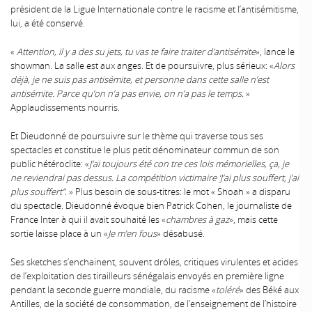
président de la Ligue Internationale contre le racisme et l’antisémitisme,
lui, a été conservé.
«
Attention, il y a des su jets, tu vas te faire traiter d’antisémite
», lance le
showman. La salle est aux anges. Et de poursuivre, plus sérieux: «
Alors
déjà, je ne suis pas antisémite, et personne dans cette salle n’est
antisémite. Parce qu’on n’a pas envie, on n’a pas le temps.
»
Applaudissements nourris.
Et Dieudonné de poursuivre sur le thème qui traverse tous ses
spectacles et constitue le plus petit dénominateur commun de son
public hétéroclite: «
J’ai toujours été con tre ces lois mémorielles, ça, je
ne reviendrai pas dessus. La compétition victimaire ‘J’ai plus souffert, j’ai
plus souffert”.
» Plus besoin de sous-titres: le mot « Shoah » a disparu
du spectacle. Dieudonné évoque bien Patrick Cohen, le journaliste de
France Inter à qui il avait souhaité les «
chambres à gaz
», mais cette
sortie laisse place à un «
Je m’en fous
» désabusé.
Ses sketches s’enchainent, souvent dróles, critiques virulentes et acides
de l’exploitation des tirailleurs sénégalais envoyés en première ligne
pendant la seconde guerre mondiale, du racisme «
toléré
» des Béké aux
Antilles, de la société de consommation, de l’enseignement de l’histoire