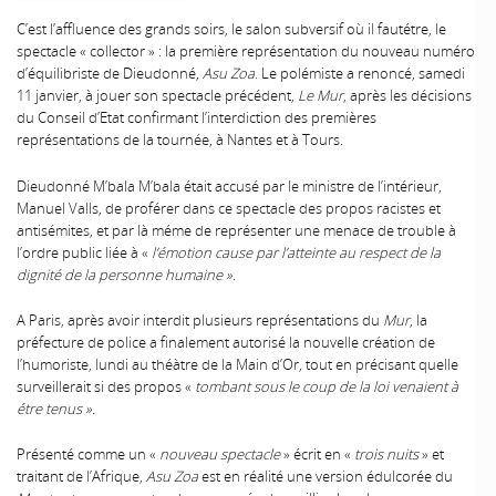
C’est l’affluence des grands soirs, le salon subversif où il fautétre, le
spectacle « collector » : la première représentation du nouveau numéro
d’équilibriste de Dieudonné,
Asu Zoa
. Le polémiste a renoncé, samedi
11 janvier, à jouer son spectacle précédent,
Le Mur
, après les décisions
du Conseil d’Etat confirmant l’interdiction des premières
représentations de la tournée, à Nantes et à Tours.
Dieudonné M’bala M’bala était accusé par le ministre de l’intérieur,
Manuel Valls, de proférer dans ce spectacle des propos racistes et
antisémites, et par là méme de représenter une menace de trouble à
l’ordre public liée à «
l’émotion cause par l’atteinte au respect de la
dignité de la personne humaine ».
A Paris, après avoir interdit plusieurs représentations du
Mur
, la
préfecture de police a finalement autorisé la nouvelle création de
l’humoriste, lundi au théàtre de la Main d’Or, tout en précisant quelle
surveillerait si des propos «
tombant sous le coup de la loi venaient à
étre tenus ».
Présenté comme un «
nouveau spectacle
» écrit en «
trois nuits
» et
traitant de l’Afrique,
Asu Zoa
est en réalité une version édulcorée du