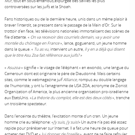
Mur
, tout en sous-entendus,expurgée des saillies les plus
controversées sur les juifs et la Shoah.
Fans historiques ou de la dernière heure, unis dans un méme plaisir à
braver l’interdit, se pressent dans le passage de la Main d’Or. Sur le
trottoir d’en face, les télévisions nationales immortalisent des scènes de
file d’attente. «
On va recevoir des courriels demain, va y avoir une
montée du chómage en
France
», lance, goguenard, un jeune homme
dans la queue. «
Tu as vu
, intervient un autre,
il y en a déjà qui disent
que le titre Asu Zoa fait référence aux juifs? »
«
Asuzoa
» signifie « le visage de l’éléphant » en ewondo, une langue du
Cameroun dont est originaire le père de Dieudonné. Mais certains
sites, comme le webmagazine juif
Alliance
, rompus au double langage
de l’humoriste, y ont lu l’anagramme de USA ZOA, acronyme de Zionist
Organization of America, la plus ancienne organisation pro-israélienne
aux EtatsUnis. «
La théorie du complot, elle est des deux cótés
», tranche
un troisième spectateur.
Dans l’enceinte du théàtre, l’excitation monte d’un cran. Un jeune
homme crie au téléphone: «
J’y suis, j’y suis!»
Un autre n’a pas été assez
rapide pour préréserver sur Internet. Il a fait une heure de queue pour
acheter des DVD et «
lui donner de l’oseille
», avant de se faire refouler