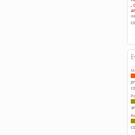
,
a
IH
co
E
Mi
pr
c
Pi
‘a
Ro
co