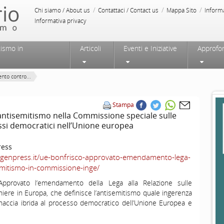
/
/
/
Chi siamo / About us
Contattaci / Contact us
Mappa Sito
Inform
Informativa privacy
tismo in
Articoli
Eventi e Iniziative
Approfo
to contro...
Stampa
tisemitismo nella Commissione speciale sulle
essi democratici nell’Unione europea
ress
/agenpress.it/ue-bonfrisco-approvato-emendamento-lega-
emitismo-in-commissione-inge/
“Approvato l’emendamento della Lega alla Relazione sulle
niere in Europa, che definisce l’antisemitismo quale ingerenza
naccia ibrida al processo democratico dell’Unione Europea e