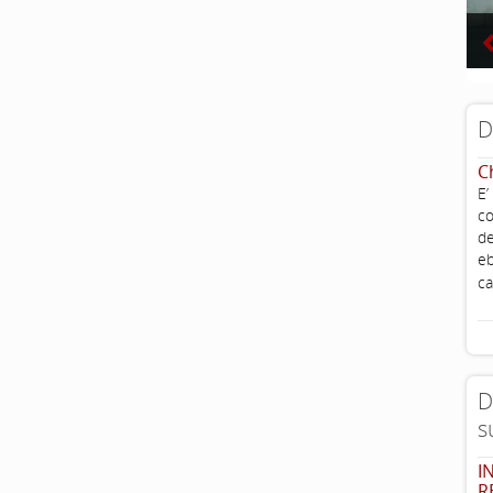
D
C
E’
co
de
eb
ca
D
s
I
R