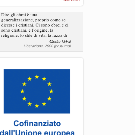
“Rapporto annuale sull’antisem
2025”
Dire gli ebrei è una
generalizzazione, proprio come se
L’antisemitismo non è un
dicesse i cristiani. Ci sono ebrei e ci
degli ebrei bensì degli ant
sono cristiani, e l’origine, la
religione, lo stile di vita, la razza di
sicuro comportano tanti tratti...
—
Sándor Márai
—
Jea
Liberazione, 2000 (postumo)