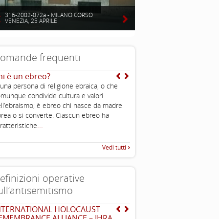
316-2002-072a - MILANO CORSO
VENEZIA, 25 APRILE
omande frequenti
hi è un ebreo?
E’ vero che gli ebrei sono
intelligenti?
 una persona di religione ebraica, o che
Uno degli aspetti caratteristi
munque condivide cultura e valori
è l’importanza che viene data 
ll’ebraismo; è ebreo chi nasce da madre
all’educazione ed alla conos
rea o si converte. Ciascun ebreo ha
...
ratteristiche
Vedi tutti
efinizioni operative
ull’antisemitismo
NTERNATIONAL HOLOCAUST
EUMC , definizione opera
EMEMBRANCE ALLIANCE – IHRA
antisemitismo