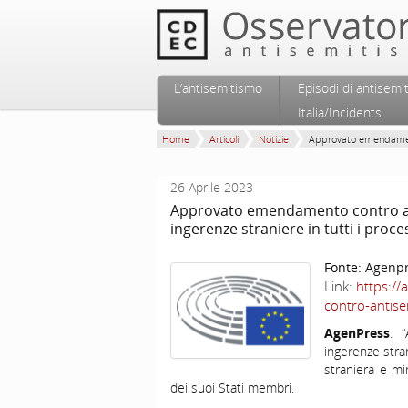
Vai al contenuto principale
Vai al contenuto secondario
L’antisemitismo
Episodi di antisemi
Menu principale
Italia/Incidents
Home
Articoli
Notizie
Approvato emendamen
26 Aprile 2023
Approvato emendamento contro an
ingerenze straniere in tutti i proc
Fonte:
Agenp
Link:
https:/
contro-antis
AgenPress
. 
ingerenze stra
straniera e mi
dei suoi Stati membri.