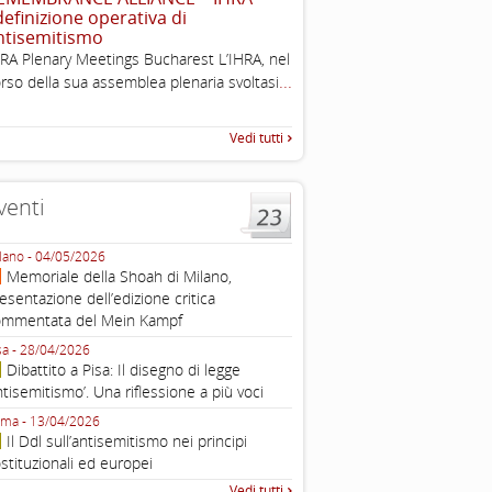
 definizione operativa di
Working definition of antise
ntisemitismo
di questo documento e di off
RA Plenary Meetings Bucharest L’IHRA, nel
pratica all'identificazione d'inc
...
rso della sua assemblea plenaria svoltasi
raccolta
Vedi tutti
venti
lano - 04/05/2026
Roma - 16/03/2026
Memoriale della Shoah di Milano,
Roma, webinar “Il DDL ant
esentazione dell’edizione critica
e ombre
ommentata del Mein Kampf
Fondazione Castagneto Banca 1910
Livorno - 04/03/2026
sa - 28/04/2026
Livorno, conferenza sull’a
Dibattito a Pisa: Il disegno di legge
con Gadi Luzzatto Voghera, di
ntisemitismo’. Una riflessione a più voci
Fondazione CDEC
ma - 13/04/2026
Roma, Via della Dogana Vecchia 2
Il Ddl sull’antisemitismo nei principi
Giustiniani, Sala Zuccari - 03/03/
stituzionali ed europei
Roma, Senato, presentazi
Vedi tutti