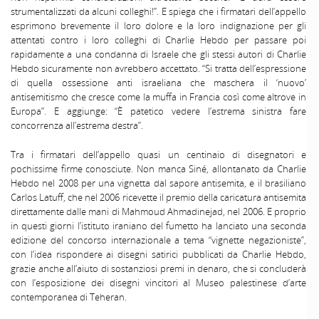
strumentalizzati da alcuni colleghi!”. E spiega che i firmatari dell’appello
esprimono brevemente il loro dolore e la loro indignazione per gli
attentati contro i loro colleghi di Charlie Hebdo per passare poi
rapidamente a una condanna di Israele che gli stessi autori di Charlie
Hebdo sicuramente non avrebbero accettato. “Si tratta dell’espressione
di quella ossessione anti israeliana che maschera il ‘nuovo’
antisemitismo che cresce come la muffa in Francia così come altrove in
Europa”. E aggiunge: “È patetico vedere l’estrema sinistra fare
concorrenza all’estrema destra”.
Tra i firmatari dell’appello quasi un centinaio di disegnatori e
pochissime firme conosciute. Non manca Siné, allontanato da Charlie
Hebdo nel 2008 per una vignetta dal sapore antisemita, e il brasiliano
Carlos Latuff, che nel 2006 ricevette il premio della caricatura antisemita
direttamente dalle mani di Mahmoud Ahmadinejad, nel 2006. E proprio
in questi giorni l’istituto iraniano del fumetto ha lanciato una seconda
edizione del concorso internazionale a tema “vignette negazioniste”,
con l’idea rispondere ai disegni satirici pubblicati da Charlie Hebdo,
grazie anche all’aiuto di sostanziosi premi in denaro, che si concluderà
con l’esposizione dei disegni vincitori al Museo palestinese d’arte
contemporanea di Teheran.