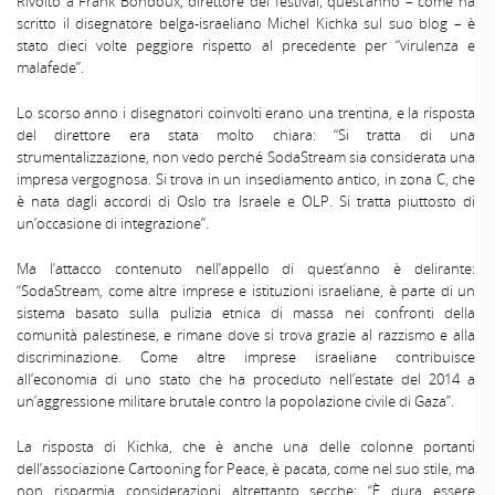
Rivolto a Frank Bondoux, direttore del festival, quest’anno – come ha
scritto il disegnatore belga-israeliano Michel Kichka sul suo blog – è
stato dieci volte peggiore rispetto al precedente per “virulenza e
malafede”.
Lo scorso anno i disegnatori coinvolti erano una trentina, e la risposta
del direttore era stata molto chiara: “Si tratta di una
strumentalizzazione, non vedo perché SodaStream sia considerata una
impresa vergognosa. Si trova in un insediamento antico, in zona C, che
è nata dagli accordi di Oslo tra Israele e OLP. Si tratta piuttosto di
un’occasione di integrazione”.
Ma l’attacco contenuto nell’appello di quest’anno è delirante:
“SodaStream, come altre imprese e istituzioni israeliane, è parte di un
sistema basato sulla pulizia etnica di massa nei confronti della
comunità palestinese, e rimane dove si trova grazie al razzismo e alla
discriminazione. Come altre imprese israeliane contribuisce
all’economia di uno stato che ha proceduto nell’estate del 2014 a
un’aggressione militare brutale contro la popolazione civile di Gaza”.
La risposta di Kichka, che è anche una delle colonne portanti
dell’associazione Cartooning for Peace, è pacata, come nel suo stile, ma
non risparmia considerazioni altrettanto secche: “È dura essere