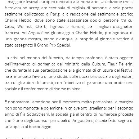
il maggiore festival europeo dedicato alla nona arte. Un’edizione che si
è trovata ad accogliere centinaia di migliaia di persone, a sole poche
settimane dall’attacco a Parigi alla redazione del settimanale satirico
Charlie Hebdo, dove sono state assassinate dodici persone, tra cui
Cabu, Wolinski, Charb, Tignous e Honoré, tra i migliori disegnatori
francesi. Ad Angoulême gli omaggi a Charlie Hebdo, protagonista di
una grande mostra, erano ovunque, e proprio al giornale satirico è
stato assegnato il Grand Prix Spécial.
La crisi nel mondo del fumetto, da tempo profonda, è stata oggetto
dell’intervento di domenica del ministro della Cultura, Fleur Pellerin,
che durante la sua partecipazione alla giornata di chiusura del festival
ha annunciato l’avvio di uno studio sulla situazione sociale degli autori,
tra cui gli autori di fumetti, con l’obiettivo di garantire una protezione
sociale e il conferimento di risorse minime.
E nonostante l’emozione per il momento molto particolare, a margine
non sono mancate le polemiche in chiave anti israeliana: per il secondo
anno di fila SodaStream, la società già al centro di numerose proteste
che è uno degli sponsor principali di Angoulême, è stata fatto segno di
un’appello al boicottaggio.