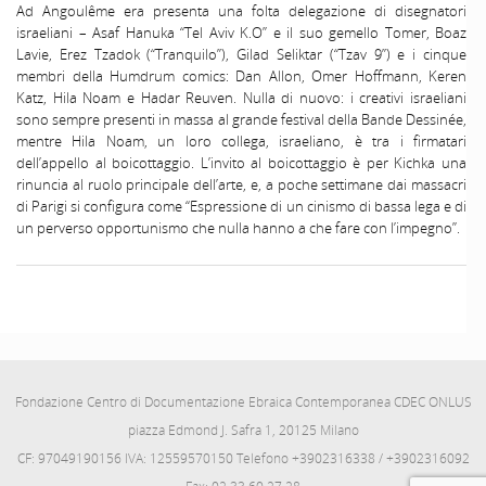
Ad Angoulême era presenta una folta delegazione di disegnatori
israeliani – Asaf Hanuka “Tel Aviv K.O” e il suo gemello Tomer, Boaz
Lavie, Erez Tzadok (“Tranquilo”), Gilad Seliktar (“Tzav 9”) e i cinque
membri della Humdrum comics: Dan Allon, Omer Hoffmann, Keren
Katz, Hila Noam e Hadar Reuven. Nulla di nuovo: i creativi israeliani
sono sempre presenti in massa al grande festival della Bande Dessinée,
mentre Hila Noam, un loro collega, israeliano, è tra i firmatari
dell’appello al boicottaggio. L’invito al boicottaggio è per Kichka una
rinuncia al ruolo principale dell’arte, e, a poche settimane dai massacri
di Parigi si configura come “Espressione di un cinismo di bassa lega e di
un perverso opportunismo che nulla hanno a che fare con l’impegno”.
Fondazione Centro di Documentazione Ebraica Contemporanea CDEC ONLUS
piazza Edmond J. Safra 1, 20125 Milano
CF: 97049190156 IVA: 12559570150 Telefono +3902316338 / +3902316092