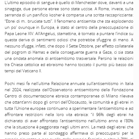
L’ultimo episodio di sangue è quello di Manchester dove, davanti a una
sinagoga, due persone ebree sono state uccise. A Roma, invece, sulla
serranda di un panificio kosher è comparsa una scritta raccapricciante:
“Ebrei di m.. bruciate tutti”. Il fenomeno antisemita che sta esplodendo
un po’ ovunque in Europa, è stato al centro della preoccupazione di
Papa Leone XIV. All’Angelus, stamattina, è tornato a puntare l’indice su
questa deriva di sentimenti odiosi che potrebbe sfuggire di mano. A
nessuno sfugge, infatti, che dopo il Sette Ottobre, per effetto collaterale
del pogrom di Hamas e della conseguente guerra a Gaza, ci sia stata
una ondata anomala di antisemitismo trasversale. Persino le relazioni
tra Chiesa cattolica ed ebraismo hanno toccato il punto più basso dai
tempi del Vaticano II.
Pochi mesi fa nell’ultima Relazione annuale sull’antisemitismo in Italia
nel 2024, realizzata dall’Osservatorio antisemitismo della Fondazione
Centro di documentazione ebraica contemporanea di Milano rilevava
che ottant’anni dopo gli orrori dell’Olocausto, le comunità e gli ebrei in
tutta l’Unione europea continuano a sperimentare l’antisemitismo e ad
affrontare restrizioni nella loro vita ebraica: “il 96% degli ebrei ha
dichiarato di aver affrontato l’antisemitismo nell’ultimo anno e l’80%
che la situazione è peggiorata negli ultimi anni. La metà degli ebrei che
hanno preso parte al sondaggio affermava di preoccuparsi per la