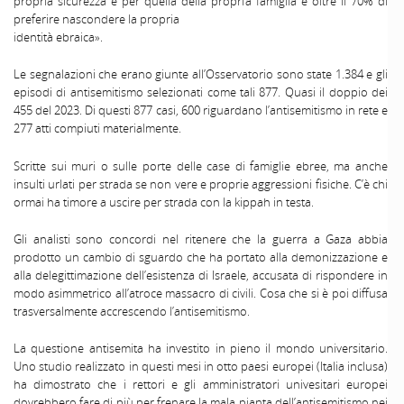
propria sicurezza e per quella della propria famiglia e oltre il 70% di
preferire nascondere la propria
identità ebraica».
Le segnalazioni che erano giunte all’Osservatorio sono state 1.384 e gli
episodi di antisemitismo selezionati come tali 877. Quasi il doppio dei
455 del 2023. Di questi 877 casi, 600 riguardano l’antisemitismo in rete e
277 atti compiuti materialmente.
Scritte sui muri o sulle porte delle case di famiglie ebree, ma anche
insulti urlati per strada se non vere e proprie aggressioni fisiche. C’è chi
ormai ha timore a uscire per strada con la kippah in testa.
Gli analisti sono concordi nel ritenere che la guerra a Gaza abbia
prodotto un cambio di sguardo che ha portato alla demonizzazione e
alla delegittimazione dell’esistenza di Israele, accusata di rispondere in
modo asimmetrico all’atroce massacro di civili. Cosa che si è poi diffusa
trasversalmente accrescendo l’antisemitismo.
La questione antisemita ha investito in pieno il mondo universitario.
Uno studio realizzato in questi mesi in otto paesi europei (Italia inclusa)
ha dimostrato che i rettori e gli amministratori univesitari europei
dovrebbero fare di più per frenare la mala pianta dell’antisemitismo nei