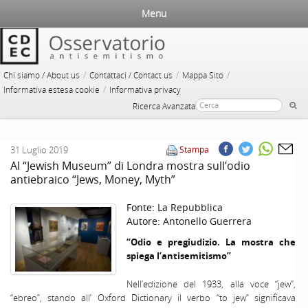
Menu
/
/
/
Chi siamo / About us
Contattaci / Contact us
Mappa Sito
/
Informativa estesa cookie
Informativa privacy
Ricerca Avanzata
31 Luglio 2019
Stampa
Al “Jewish Museum” di Londra mostra sull’odio
antiebraico “Jews, Money, Myth”
Fonte:
La Repubblica
Autore:
Antonello Guerrera
“Odio e pregiudizio. La mostra che
spiega l’antisemitismo”
Nell’edizione del 1933, alla voce “jew”,
“ebreo”, stando all’ Oxford Dictionary il verbo “to jew” significava