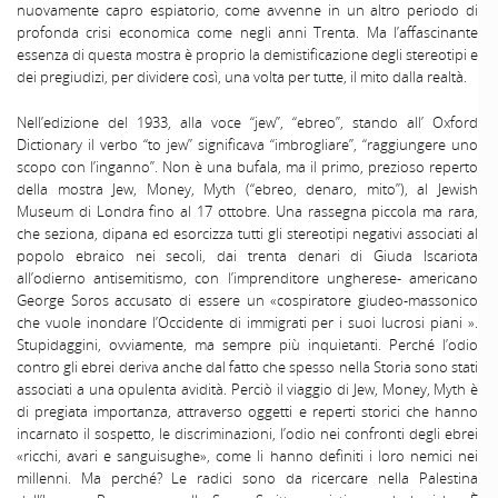
nuovamente capro espiatorio, come avvenne in un altro periodo di
profonda crisi economica come negli anni Trenta. Ma l’affascinante
essenza di questa mostra è proprio la demistificazione degli stereotipi e
dei pregiudizi, per dividere così, una volta per tutte, il mito dalla realtà.
Nell’edizione del 1933, alla voce “jew”, “ebreo”, stando all’ Oxford
Dictionary il verbo “to jew” significava “imbrogliare”, “raggiungere uno
scopo con l’inganno”. Non è una bufala, ma il primo, prezioso reperto
della mostra Jew, Money, Myth (“ebreo, denaro, mito”), al Jewish
Museum di Londra fino al 17 ottobre. Una rassegna piccola ma rara,
che seziona, dipana ed esorcizza tutti gli stereotipi negativi associati al
popolo ebraico nei secoli, dai trenta denari di Giuda Iscariota
all’odierno antisemitismo, con l’imprenditore ungherese- americano
George Soros accusato di essere un «cospiratore giudeo-massonico
che vuole inondare l’Occidente di immigrati per i suoi lucrosi piani ».
Stupidaggini, ovviamente, ma sempre più inquietanti. Perché l’odio
contro gli ebrei deriva anche dal fatto che spesso nella Storia sono stati
associati a una opulenta avidità. Perciò il viaggio di Jew, Money, Myth è
di pregiata importanza, attraverso oggetti e reperti storici che hanno
incarnato il sospetto, le discriminazioni, l’odio nei confronti degli ebrei
«ricchi, avari e sanguisughe», come li hanno definiti i loro nemici nei
millenni. Ma perché? Le radici sono da ricercare nella Palestina