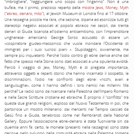
“imbrogliare”, “raggiungere uno scopo con l’inganno”. Non è una
bufala, ma il primo, prezioso reperto della
mostra Jews, Money, Myth
(“ebreo, denaro, mito”)
, al Jewish Museum di Londra fino al 17 ottobre.
Una rassegna piccola ma rara, che seziona, dipana ed esorcizza tutti gli
stereotipi negativi associati al popolo ebraico nei secoli, dai trenta
denari di Giuda Iscariota all’odierno antisemitismo, con l’imprenditore
ungherese- americano George Soros accusato di essere un
«cospiratore giudeo-massonico che vuole inondare l’Occidente di
immigrati per i suoi lucrosi piani ». Stupidaggini, ovviamente, ma
sempre più inquietanti. Perché l’odio contro gli ebrei deriva anche dal
fatto che spesso nella Storia sono stati associati a una opulenta avidità.
Perciò il viaggio di Jew, Money, Myth è di pregiata importanza,
attraverso oggetti e reperti storici che hanno incarnato il sospetto, le
discriminazioni, l’odio nei confronti degli ebrei «ricchi, avari e
sanguisughe», come li hanno definiti i loro nemici nei millenni. Ma
perché? Le radici sono da ricercare nella Palestina dell’Impero Romano
e nelle Sacre Scritture cristiane ed ebraiche. È proprio il “conflitto” tra
queste due grandi religioni, esploso dal Nuovo Testamento in poi, che
partorisce un mostro millenario: dai mercanti nel Tempio cacciati da
Gesù fino a Giuda, tenebroso come nel Rembrandt della National
Gallery. Eppure l’associazione ebrei-denaro è stata fuorviante sin da
duemila anni fa: certo, le monete (presenti nella rassegna) sono state
decisive nello sviluppo della comunità ebraica nella Palestina romana