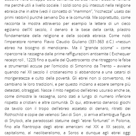
ma perché utili a livello sociale. I soldi sono più intessuti nella religione
ebraica che in altre (vedi il concetto di “mammon”, “ricchezza” usato dai
primi rabbini) purché servano Dio e la comunità. Ma soprattutto, come
racconta la mostra attraverso per esempio la lettera di un cieco
egiziano dell’XI secolo, il denaro è la base della carità, pilastro
fondamentale della religione e della società ebraica. Come notò
l’imperatore romano Flavio Claudio Giuliano (331-363 d.C.) «nessun
ebreo ha bisogno di mendicare». Ma il “grande scisma” – come
ripercorre la rassegna dalle prime raffigurazioni antisemite ( Exchequer
receipt roll , 1223) fino a quelle del Quattrocento che ritraggono le false
e strumentali accuse per l’omicidio di Simonino da Trento – avviene
quando nel XII secolo il cristianesimo si abbandona a una catarsi di
morigeratezza e culto della povertà. Gli ebrei non si convertono, né
cambiano le loro tradizioni, e per questo iniziano a essere sempre più
detestati, oltraggiati. Nasce il mito negativo dell’ebreo usuraio anche se,
come dimostra la rassegna, sono stati a lungo di numero inferiore
rispetto a cristiani e altre comunità. Di qui, attraverso danarosi giochi
da tavolo con il tropo dell’ebreo assetato di denaro, ritratti dei
Rothschild e copie dei velenosi Savi di Sion , si arriva all’ambigua figura
di Shylock, alle paradossali statuine degli “ebrei fortunati” in Polonia,
fino alla filantropia degli ebrei americani nel XIX e XX secolo, al
capitalismo, al neoliberalismo, a Soros e dunque agli ebrei oggi