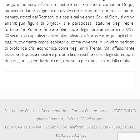
lungo di numero inferiore rispetto a cristiani e altre comunità. Di qui,
attraverso danarosi giochi da tavolo con il tropo dell’ebreo assetato di
denaro, ritratti dei Rothschild e copie dei velenosi Savi di Sion , si arriva
all’ambigua figura di Shylock, alle paradossali statuine degli “ebrei
fortunati” in Polonia, fino alla filantropia degli ebrei americani nel XIX e
XX secolo, al capitalismo, al neoliberalismo, a Soros e dunque agli ebrei
oggi nuovamente capro espiatorio, come avvenne in un altro periodo
di profonda crisi economica come negli anni Trenta. Ma l’affascinante
essenza di questa mostra è proprio la demistificazione degli stereotipi e
dei pregiudizi, per dividere così, una volta per tutte, il mito dalla realtà.
Fondazione Centro di Documentazione Ebraica Contemporanea CDEC ONLUS
piazza Edmond J. Safra 1, 20125 Milano
CF: 97049190156 IVA: 12559570150 Telefono +3902316338 / +3902316092
Fax: 02.33.60.27.28