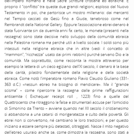
dell’Impero Romano e nelle Sacre Scritture cristiane ed ebraiche. È
proprio il “conflitto” tra queste due grandi religioni, esploso dal Nuovo
Testamento in poi, che partorisce un mostro millenario: dai mercanti
nel Tempio cacciati da Gesù fino a Giuda, tenebroso come nel
Rembrandt della National Gallery. Eppure l’associazione ebrei-denaro è
stata fuorviante sin da duemila anni fa: certo, le monete (presenti nella
rassegna) sono state decisive nello sviluppo della comunità ebraica
nella Palestina romana ma perché utili a livello sociale. I soldi sono più
intessuti nella religione ebraica che in altre (vedi il concetto di
“mammon”, “ricchezza” usato dai primi rabbini) purché servano Dio e la
comunità. Ma soprattutto, come racconta la mostra attraverso per
esempio la lettera di un cieco egiziano dell’XI secolo, il denaro è la base
della carità, pilastro fondamentale della religione e della società
ebraica. Come notò l’imperatore romano Flavio Claudio Giuliano (331-
363 d.C.) «nessun ebreo ha bisogno di mendicare». Ma il “grande
scisma” – come ripercorre la rassegna dalle prime raffigurazioni
antisemite ( Exchequer receipt roll , 1223) fino a quelle del
Quattrocento che ritraggono le false e strumentali accuse per l’omicidio
di Simonino da Trento – avviene quando nel XII secolo il cristianesimo
si abbandona a una catarsi di morigeratezza e culto della povertà. Gli
ebrei non si convertono, né cambiano le loro tradizioni, e per questo
iniziano a essere sempre più detestati, oltraggiati. Nasce il mito negativo
dell’ebreo usuraio anche se, come dimostra la rassegna, sono stati a