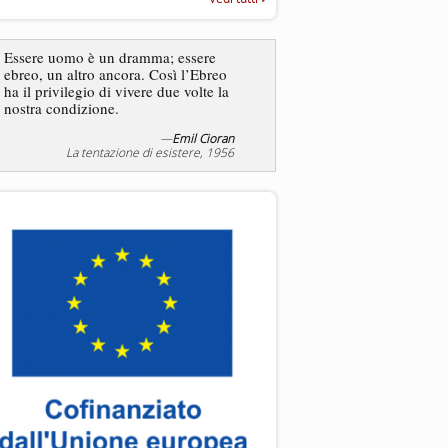
“Rapporto annuale sull’antisem
2025”
Dire gli ebrei è una
Essere uomo è un dramma; essere
generalizzazione, proprio
ebreo, un altro ancora. Così l’Ebreo
dicesse i cristiani. Ci sono
ha il privilegio di vivere due volte la
sono cristiani, e l’origine, 
nostra condizione.
religione, lo stile di vita, 
sicuro comportano tanti trat
—
Emil Cioran
—
S
La tentazione di esistere, 1956
Liberazione, 20