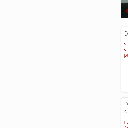
D
S
s
p
...
D
s
E
A