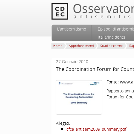
Vai al contenuto principale
Vai al contenuto secondario
L’antisemitismo
Episodi di antisemi
Menu principale
Italia/Incidents
Home
Approfondimenti
Studi e ricerche
Rap
27 Gennaio 2010
The Coordination Forum for Coun
Fonte:
www.an
Rapporto annua
Forum for Coun
Allegati:
cfca_antisem2009_summery.pdf