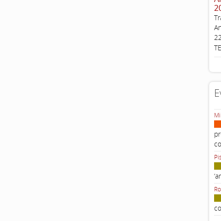
2
Tr
An
22
T
E
Mi
pr
c
Pi
‘a
Ro
co