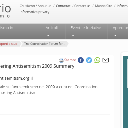
/
/
/
Chi siamo / About us
Contattaci / Contact us
Mappa Sito
Inform
Informativa privacy
tismo in
Articoli
Eventi e Iniziative
Approfo
porti e studi
The Coordination Forum for...
Stampa
tering Antisemitism 2009 Summery
tisemitism.org.il
le sull’antisemitismo nel 2009 a cura del Coordination
tering Antisemitism.