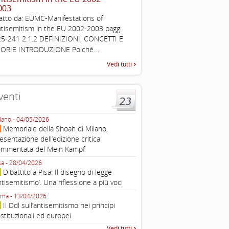
003
Working definition of antise
atto da: EUMC-Manifestations of
di questo documento e di off
tisemitism in the EU 2002-2003 pagg.
pratica all'identificazione d'inc
5-241 2.1.2 DEFINIZIONI, CONCETTI E
raccolta
...
EORIE INTRODUZIONE Poiché
Vedi tutti
venti
lano - 04/05/2026
Roma - 16/03/2026
Memoriale della Shoah di Milano,
Roma, webinar “Il DDL ant
esentazione dell’edizione critica
e ombre
ommentata del Mein Kampf
Fondazione Castagneto Banca 1910
Livorno - 04/03/2026
sa - 28/04/2026
Livorno, conferenza sull’a
Dibattito a Pisa: Il disegno di legge
con Gadi Luzzatto Voghera, di
ntisemitismo’. Una riflessione a più voci
Fondazione CDEC
ma - 13/04/2026
Roma, Via della Dogana Vecchia 2
Il Ddl sull’antisemitismo nei principi
Giustiniani, Sala Zuccari - 03/03/
stituzionali ed europei
Roma, Senato, presentazi
Vedi tutti