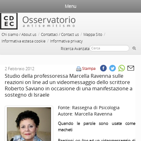
Menu
/
/
/
Chi siamo / About us
Contattaci / Contact us
Mappa Sito
/
Informativa estesa cookie
Informativa privacy
Ricerca Avanzata
2 Febbraio 2012
Stampa
Studio della professoressa Marcella Ravenna sulle
reazioni on line ad un videomessaggio dello scrittore
Roberto Saviano in occasione di una manifestazione a
sostegno di Israele
Fonte:
Rassegna di Psicologia
Autore:
Marcella Ravenna
Quando le parole sono usate come
macheti
Reazioni
on line
ad un videomessaggio di