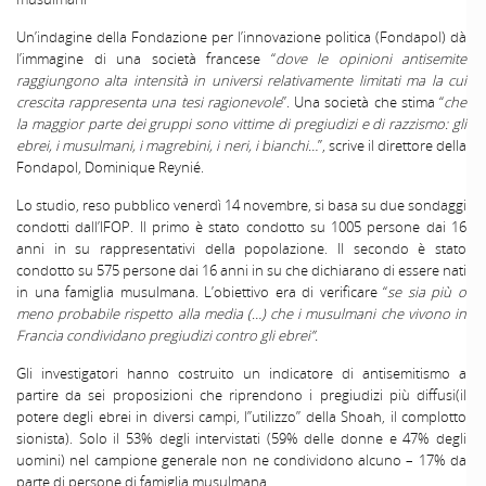
Un’indagine della Fondazione per l’innovazione politica (Fondapol) dà
l’immagine di una società francese “
dove le opinioni antisemite
raggiungono alta intensità in universi relativamente limitati ma la cui
crescita rappresenta una tesi ragionevole
”. Una società che stima “
che
la maggior parte dei gruppi sono vittime di pregiudizi e di razzismo: gli
ebrei, i musulmani, i magrebini, i neri, i bianchi…
”, scrive il direttore della
Fondapol, Dominique Reynié.
Lo studio, reso pubblico venerdì 14 novembre, si basa su due sondaggi
condotti dall’IFOP. Il primo è stato condotto su 1005 persone dai 16
anni in su rappresentativi della popolazione. Il secondo è stato
condotto su 575 persone dai 16 anni in su che dichiarano di essere nati
in una famiglia musulmana. L’obiettivo era di verificare “
se sia più o
meno probabile rispetto alla media (…) che i musulmani che vivono in
Francia condividano pregiudizi contro gli ebrei”.
Gli investigatori hanno costruito un indicatore di antisemitismo a
partire da sei proposizioni che riprendono i pregiudizi più diffusi(il
potere degli ebrei in diversi campi, l”utilizzo” della Shoah, il complotto
sionista). Solo il 53% degli intervistati (59% delle donne e 47% degli
uomini) nel campione generale non ne condividono alcuno – 17% da
parte di persone di famiglia musulmana.