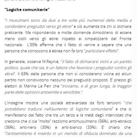
“Logiche comunitarie”
“
I musulmani sono da due a tre volte più numerosi della media a
condividere pregiudizi verso gli ebrei”
e ciò aumenta tra chi si dichiara
praticante. Ma rispondendo a molte domande dimostrano di essere
meno ostili verso gli ebrei rispetto ai simpatizzanti del Fronte
nazionale. L’85% afferma che il fatto di venire a sapere che una
persona che conoscono è ebrea non fa loro “
particolare effetto
”.
In generale, osserva M.Reynié, “
il fatto di dichiararsi vicini a un partito
politico, quale che sia, è un fattore che favorisce i pregiudizi contro gli
ebrei
”. Il 63% delle persone che non si considerano vicine ad alcun
partito non condividono nessuno dei pregiudizi proposti. E’ presso gli
elettori di Marine Le Pen che “
troviamo, e di gran lunga, la maggior
parte delle opinioni antisemite e xenofobe.”.
L’indagine mostra una società attraversata da forti tensioni “
che
potrebbero tradursi nell’aumento di logiche comunitarie
” e che si
manifestano dal fatto che tra un terzo e la metà degli intervistati che
credono che ci sia “molto” razzismo antimusulmano (56%), anti-ebraico
(36%), anti-nero (35%) e anti-bianco (33%). E’ chiaro che
“
l’antisemitismo è inserito in un mondo di sfiducia dominato da una