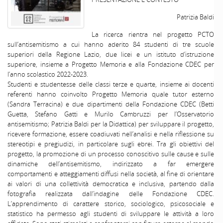
Patrizia Baldi
La ricerca rientra nel progetto PCTO
sull’antisemitismo a cui hanno aderito 84 studenti di tre scuole
superiori della Regione Lazio, due licei e un istituto d’istruzione
superiore, insieme a Progetto Memoria e alla Fondazione CDEC per
l’anno scolastico 2022-2023.
Studenti e studentesse delle classi terze e quarte, insieme ai docenti
referenti hanno coinvolto Progetto Memoria quale tutor esterno
(Sandra Terracina) e due dipartimenti della Fondazione CDEC (Betti
Guetta, Stefano Gatti e Murilo Cambruzzi per l’Osservatorio
antisemitismo; Patrizia Baldi per la Didattica) per sviluppare il progetto,
ricevere formazione, essere coadiuvati nell’analisi e nella riflessione su
stereotipi e pregiudizi, in particolare sugli ebrei. Tra gli obiettivi del
progetto, la promozione di un processo conoscitivo sulle cause e sulle
dinamiche dell’antisemitismo, indirizzato a far emergere
comportamenti e atteggiamenti diffusi nella società, al fine di orientare
ai valori di una collettività democratica e inclusiva, partendo dalla
fotografia realizzata dall’indagine delle Fondazione CDEC.
L’apprendimento di carattere storico, sociologico, psicosociale e
statistico ha permesso agli studenti di sviluppare le attività a loro