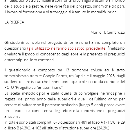
affidate. Sono stati stimolati a confrontarsi con figure esterne al mondo
della scuola e a gestire, nelle varie fasi del progetto, dinamiche tra pari.
Il lavoro di formazione e di tutoraggio si è tenuto in modalità ibrida.
LA RICERCA
Murilo H. Cambruzzi
Gli studenti coinvolti nel progetto di formazione hanno compilato un
questionario
(già utilizzato nell’anno scolastico precedente
) finalizzato
a valutare il grado di conoscenza degli ebrei e la presenza di pregiudizi
e stereotipi nei loro confronti.
Il questionario è composto da 13 domande chiuse ed è stato
somministrato tramite Google Forms, tra l’aprile e il maggio 2023, dagli
studenti dei tre istituti che hanno partecipato alla seconda edizione del
PCTO “Progetto sull’antisemitismo”.
La scelta metodologica è stata quella di coinvolgere nell’indagine i
ragazzi del primo anno delle superiori e quelli dell’ultimo anno per
cercare di valutare se il percorso scolastico (lungo 5 anni) possa avere
un effetto sulla conoscenza degli ebrei e la condivisione di pregiudizi
antisemiti.
In totale sono stati compilati 673 questionari 481 al liceo A (71.5%) e 29
al liceo B (4.3%), e 163 all’istituto d’istruzione superiore (24.2%).