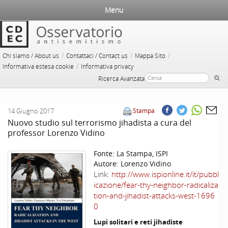
Menu
/
/
/
Chi siamo / About us
Contattaci / Contact us
Mappa Sito
/
Informativa estesa cookie
Informativa privacy
Ricerca Avanzata
14 Giugno 2017
Stampa
Nuovo studio sul terrorismo jihadista a cura del
professor Lorenzo Vidino
Fonte:
La Stampa, ISPI
Autore:
Lorenzo Vidino
Link:
http://www.ispionline.it/it/pubbl
icazione/fear-thy-neighbor-radicaliza
tion-and-jihadist-attacks-west-1696
0
Lupi solitari e reti jihadiste