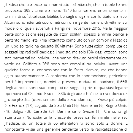
jihadisti che ci attaccano Innanzitutto i 51 attacchi, che in totale hanno
provocato 395 vittime e almeno 1549 feriti, variano enormemente in
termini di sofisticatezza, letalità, bersagli e legami con lo Stato islamico.
Alcuni sono attentati coordinati con un ingente numero di vittime, sul
modello di quelli avvenuti a Parigi nel novembre 2015. Ma la maggior
parte sono azioni eseguite da attori solitari, spesso all’arma bianca e
pertanto meno letali (ma l’attentato compiuto con un camion a Nizza da
un lupo solitario ha causato 86 vittime). Sono tutte azioni compiute da
soggetti ispirati dall’ideologia jihadista, ma solo l’8% degli attacchi sono
stati perpetrati da individui che hanno ricevuto ordini direttamente dai
vertici del Califfato e 26% sono stati compiuti da individui aventi una
qualche forma di connessione con lo Stato islamico, ma che hanno
agito autonomamente. A conferma che lo spontaneismo, pericoloso
perché imprevedibile, domini la presente ondata di jihadismo, il 66%
degli attacchi sono stati compiuti da soggetti privi di qualsiasi legame
operativo col Califfato. E solo il 38% degli attacchi è stato rivendicato da
gruppi jihadisti (quasi sempre dallo Stato Islamico). Il Paese più colpito
è la Francia (17), seguito da Stati Uniti (16), Germania (6), Regno Unito
(4), Belgio (3), Canada (3), Danimarca e Svezia (1). Chi sono gli
attentatori? Nonostante la crescente presenza femminile nelle reti
jihadiste, su un totale di 66 attentatori vi sono solo 2 donne. E
nonostante vi sia una generale tendenza verso la radicalizzazione di