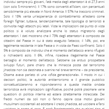
individui sempre più giovani, l’età media degli attentatori è di 27,3 anni
(con solo 5 minorenni). Il 17% sono convertiti all’Islam, con percentuali
sensibilmente più elevate in Nord America. Il 57% ha trascorsi criminali.
Solo il 18% vanta un’esperienza di combattimento all’estero come
foreign fighter; tuttavia, tendenzialmente, tale tipologia di terroristi è
coinvolta negli attacchi più letali. Viste le implicazioni dal punto di vista
politico si è voluto analizzare anche lo status migratorio degli
attentatori. I dati mostrano che il 73% degli attentatori è composto da
cittadini del Paese in cui è stato eseguito l’attacco; il 14%, poi, era
legalmente residente in tale Paese o in visita da Paesi confinanti. Solo il
5% è composto da individui che al momento dell’attacco erano rifugiati
o richiedenti asilo. Il 6%, infine, risiedeva illegalmente nel Paese
bersaglio al momento dell’attacco. Sebbene sia arduo prospettare
sviluppi futuri, pare chiaro che la minaccia posta dal terrorismo
jihadista non sia destinata a svanire nel breve termine – da presidente,
Obama aveva parlato di una «sfida generazionale». Il modo in cui i
decisori politici, le autorità antiterrorismo e il grande pubblico
concettualizzeranno e risponderanno a questa inedita ondata
terroristica avrà implicazioni significative, poiché potrà plasmare varie
questioni di politica interna ed estera strettamente intrecciate. Dei
freddi numeri da soli non ci fanno capire cosa motivi giovani
musulmani occidentali ad adottare il credo jihadista, ad uccidere e farsi
uccidere in nome di esso. E però fondamentale che qualsiasi tipo di