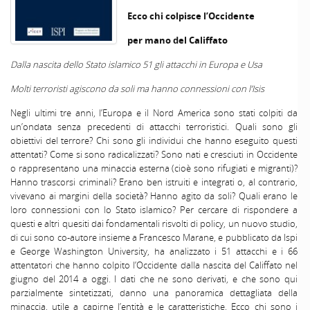
Ecco chi colpisce l’Occidente
per mano del Califfato
Dalla nascita dello Stato islamico 51 gli attacchi in Europa e Usa
Molti terroristi agiscono da soli ma hanno connessioni con l’Isis
Negli ultimi tre anni, l’Europa e il Nord America sono stati colpiti da
un’ondata senza precedenti di attacchi terroristici. Quali sono gli
obiettivi del terrore? Chi sono gli individui che hanno eseguito questi
attentati? Come si sono radicalizzati? Sono nati e cresciuti in Occidente
o rappresentano una minaccia esterna (cioè sono rifugiati e migranti)?
Hanno trascorsi criminali? Erano ben istruiti e integrati o, al contrario,
vivevano ai margini della società? Hanno agito da soli? Quali erano le
loro connessioni con lo Stato islamico? Per cercare di rispondere a
questi e altri quesiti dai fondamentali risvolti di policy, un nuovo studio,
di cui sono co-autore insieme a Francesco Marane, e pubblicato da Ispi
e George Washington University, ha analizzato i 51 attacchi e i 66
attentatori che hanno colpito l’Occidente dalla nascita del Califfato nel
giugno del 2014 a oggi. I dati che ne sono derivati, e che sono qui
parzialmente sintetizzati, danno una panoramica dettagliata della
minaccia, utile a capirne l’entità e le caratteristiche. Ecco chi sono i