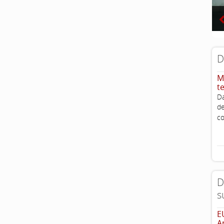
D
M
t
D
d
c
D
s
E
A