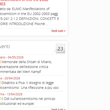
003
The Louis D. Brandeis Cente
atto da: EUMC-Manifestations of
Defining Anti-Semitism Doc
tisemitism in the EU 2002-2003 pagg.
esplicativo dedicato alle dichi
5-241 2.1.2 DEFINIZIONI, CONCETTI E
...
operative contro
...
EORIE INTRODUZIONE Poiché
Vedi tutti
venti
lano - 04/05/2026
Roma - 16/03/2026
Memoriale della Shoah di Milano,
Roma, webinar “Il DDL ant
esentazione dell’edizione critica
e ombre
ommentata del Mein Kampf
Fondazione Castagneto Banca 1910
Livorno - 04/03/2026
sa - 28/04/2026
Livorno, conferenza sull’a
Dibattito a Pisa: Il disegno di legge
con Gadi Luzzatto Voghera, di
ntisemitismo’. Una riflessione a più voci
Fondazione CDEC
ma - 13/04/2026
Roma, Via della Dogana Vecchia 2
Il Ddl sull’antisemitismo nei principi
Giustiniani, Sala Zuccari - 03/03/
stituzionali ed europei
Roma, Senato, presentazi
Vedi tutti