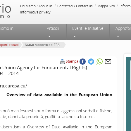
/
/
/
Chi siamo / About us
Contattaci / Contact us
Mappa Sito
Inform
Informativa privacy
tismo in
Articoli
Eventi e Iniziative
Approfo
porti e studi
Nuovo rapporto del FRA...
Stampa
 Union Agency for Fundamental Rights)
04 – 2014
fra.europa.eu/
 – Overview of data available in the European Union
 può manifestarsi sotto forma di aggressioni verbali e fisiche,
ie, danni alla proprietà, graffiti o anche su Internet.
Antisemitism a Overview of Date Available in the European