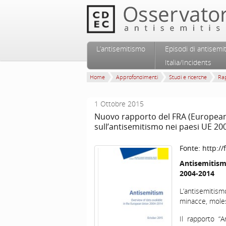
Vai al contenuto principale
Vai al contenuto secondario
L’antisemitismo
Episodi di antisemi
Menu principale
Italia/Incidents
Home
Approfondimenti
Studi e ricerche
Rap
1 Ottobre 2015
Nuovo rapporto del FRA (European
sull’antisemitismo nei paesi UE 20
Fonte:
http://
Antisemitism
2004-2014
L’antisemitismo
minacce, molest
Il rapporto “