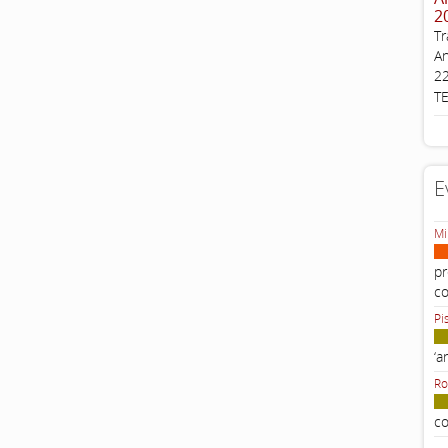
2
Tr
An
22
T
E
Mi
pr
c
Pi
‘a
Ro
co