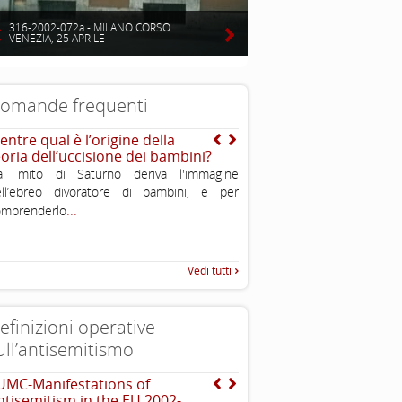
316-2002-072a - MILANO CORSO
VENEZIA, 25 APRILE
omande frequenti
entre qual è l’origine della
Da dove arriva l’immagi
eoria dell’uccisione dei bambini?
dell’ebreo “usuraio” e
“strozzino”?
al mito di Saturno deriva l'immagine
L’immagine dell’“ebreo u
ell’ebreo divoratore di bambini, e per
...
stereotipo molto antico. Esso
omprenderlo
Vedi tutti
efinizioni operative
ull’antisemitismo
UMC-Manifestations of
The Louis D. Brandeis C
ntisemitism in the EU 2002-
definizioni di antisemit