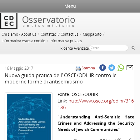
Menu
/
/
/
Chi siamo / About us
Contattaci / Contact us
Mappa Sito
/
Informativa estesa cookie
Informativa privacy
Ricerca Avanzata
16 Maggio 2017
Stampa
Nuova guida pratica dell’ OSCE/ODHIR contro le
moderne forme di antisemitismo
Fonte:
OSCE/ODHIR
Link:
http://www.osce.org/odihr/316
136
“Understanding Anti-Semitic Hate
Crimes and Addressing the Security
Needs of Jewish Communities”