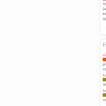
Th
De
es
op
E
Mi
pr
c
Pi
‘a
Ro
co