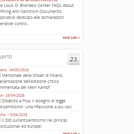
, definizione operativa d
e Louis D. Brandeis Center FAQs About
antisemitismo
fining Anti-Semitism Documento
IHRA Plenary Meetings Buchar
plicativo dedicato alle dichiarazioni
corso della sua assemblea ple
...
erative contro
Vedi tutti
venti
lano - 04/05/2026
Roma - 16/03/2026
Memoriale della Shoah di Milano,
Roma, webinar “Il DDL ant
esentazione dell’edizione critica
e ombre
ommentata del Mein Kampf
Fondazione Castagneto Banca 1910
Livorno - 04/03/2026
sa - 28/04/2026
Livorno, conferenza sull’a
Dibattito a Pisa: Il disegno di legge
con Gadi Luzzatto Voghera, di
ntisemitismo’. Una riflessione a più voci
Fondazione CDEC
ma - 13/04/2026
Roma, Via della Dogana Vecchia 2
Il Ddl sull’antisemitismo nei principi
Giustiniani, Sala Zuccari - 03/03/
stituzionali ed europei
Roma, Senato, presentazi
Vedi tutti