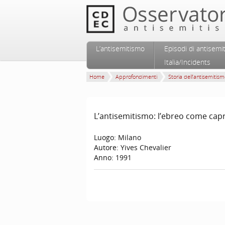
Vai al contenuto principale
Vai al contenuto secondario
L’antisemitismo
Episodi di antisemi
Menu principale
Italia/Incidents
Home
Approfondimenti
Storia dell’antisemitis
L’antisemitismo: l’ebreo come cap
Luogo:
Milano
Autore:
Yives Chevalier
Anno:
1991