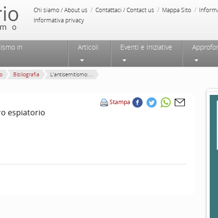
/
/
/
Chi siamo / About us
Contattaci / Contact us
Mappa Sito
Inform
Informativa privacy
tismo in
Articoli
Eventi e Iniziative
Approfo
mo
Bibliografia
L’antisemitismo:...
Stampa
ro espiatorio