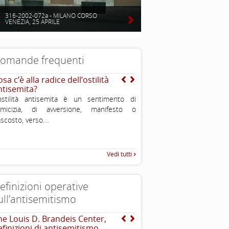
316-2002-072a - MILANO CORSO
VENEZIA, 25 APRILE
omande frequenti
sa c’è alla radice dell’ostilità
Cos’ è l’antisemitismo?
ntisemita?
E’ un sentimento, una teoriz
ostilità antisemita è un sentimento di
comportamento di avversione
nimicizia, di avversione, manifesto o
discriminazione o persecuzio
...
scosto, verso
ebrei. In alcuni casi è violen
Vedi tutti
efinizioni operative
ull’antisemitismo
he Louis D. Brandeis Center,
INTERNATIONAL HOLOC
efinizioni di antisemitismo
REMEMBRANCE ALLIANCE