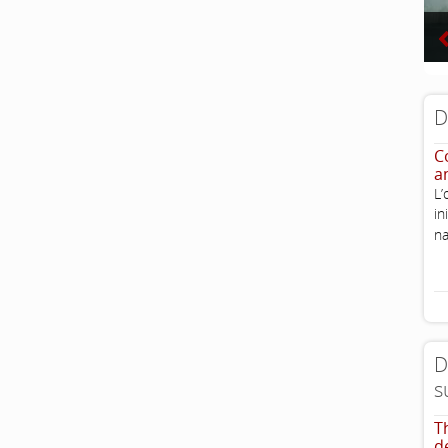
D
Co
a
L’
i
na
D
s
T
d