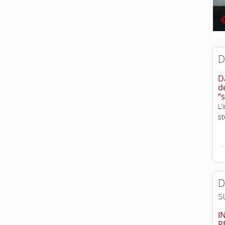
D
D
d
“
L
st
D
s
I
R