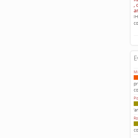
,
a
IH
co
E
Mi
pr
c
Pi
‘a
Ro
co