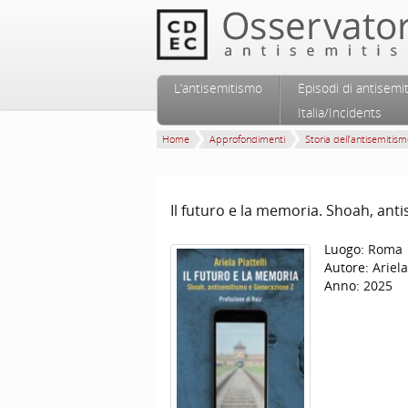
Vai al contenuto principale
Vai al contenuto secondario
L’antisemitismo
Episodi di antisemi
Menu principale
Italia/Incidents
Home
Approfondimenti
Storia dell’antisemitis
Il futuro e la memoria. Shoah, an
Luogo:
Roma
Autore:
Ariela
Anno:
2025