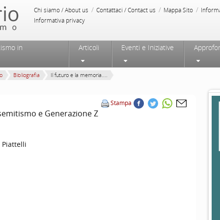
/
/
/
Chi siamo / About us
Contattaci / Contact us
Mappa Sito
Inform
Informativa privacy
tismo in
Articoli
Eventi e Iniziative
Approfo
mo
Bibliografia
Il futuro e la memoria....
Stampa
tisemitismo e Generazione Z
 Piattelli