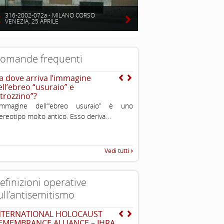
316-2002-072a - MILANO CORSO
VENEZIA, 25 APRILE
omande frequenti
a dove arriva l’immagine
Cosa c’è alla radice dell’o
ell’ebreo “usuraio” e
antisemita?
strozzino”?
L’ostilità antisemita è un
’immagine dell’“ebreo usuraio” è uno
inimicizia, di avversion
...
ereotipo molto antico. Esso deriva
...
nascosto, verso
Vedi tutti
efinizioni operative
ull’antisemitismo
NTERNATIONAL HOLOCAUST
Dichiarazione di Berlino
EMEMBRANCE ALLIANCE – IHRA
l’antisemitismo