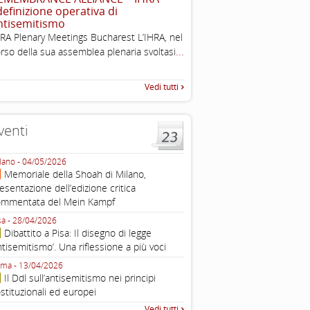
 definizione operativa di
Esimi delegati, permettetemi
ntisemitismo
una sintesi dei lavori di ques
RA Plenary Meetings Bucharest L’IHRA, nel
quella che vorrei chiamare “D
...
rso della sua assemblea plenaria svoltasi
Vedi tutti
venti
lano - 04/05/2026
Roma - 16/03/2026
Memoriale della Shoah di Milano,
Roma, webinar “Il DDL ant
esentazione dell’edizione critica
e ombre
ommentata del Mein Kampf
Fondazione Castagneto Banca 1910
Livorno - 04/03/2026
sa - 28/04/2026
Livorno, conferenza sull’a
Dibattito a Pisa: Il disegno di legge
con Gadi Luzzatto Voghera, di
ntisemitismo’. Una riflessione a più voci
Fondazione CDEC
ma - 13/04/2026
Roma, Via della Dogana Vecchia 2
Il Ddl sull’antisemitismo nei principi
Giustiniani, Sala Zuccari - 03/03/
stituzionali ed europei
Roma, Senato, presentazi
Vedi tutti