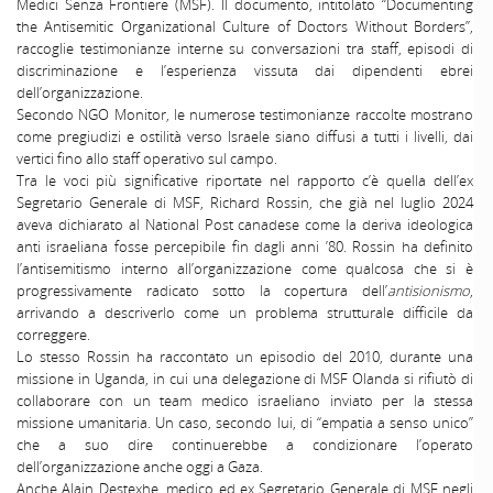
Medici Senza Frontiere (MSF). Il documento, intitolato “Documenting
the Antisemitic Organizational Culture of Doctors Without Borders”,
raccoglie testimonianze interne su conversazioni tra staff, episodi di
discriminazione e l’esperienza vissuta dai dipendenti ebrei
dell’organizzazione.
Secondo NGO Monitor, le numerose testimonianze raccolte mostrano
come pregiudizi e ostilità verso Israele siano diffusi a tutti i livelli, dai
vertici fino allo staff operativo sul campo.
Tra le voci più significative riportate nel rapporto c’è quella dell’ex
Segretario Generale di MSF, Richard Rossin, che già nel luglio 2024
aveva dichiarato al National Post canadese come la deriva ideologica
anti israeliana fosse percepibile fin dagli anni ’80. Rossin ha definito
l’antisemitismo interno all’organizzazione come qualcosa che si è
progressivamente radicato sotto la copertura dell’
antisionismo
,
arrivando a descriverlo come un problema strutturale difficile da
correggere.
Lo stesso Rossin ha raccontato un episodio del 2010, durante una
missione in Uganda, in cui una delegazione di MSF Olanda si rifiutò di
collaborare con un team medico israeliano inviato per la stessa
missione umanitaria. Un caso, secondo lui, di “empatia a senso unico”
che a suo dire continuerebbe a condizionare l’operato
dell’organizzazione anche oggi a Gaza.
Anche Alain Destexhe, medico ed ex Segretario Generale di MSF negli