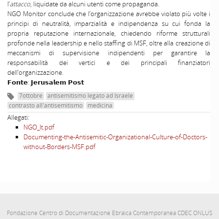
l’
attacco
, liquidate da alcuni utenti come propaganda.
NGO Monitor conclude che l’organizzazione avrebbe violato più volte i
principi di neutralità, imparzialità e indipendenza su cui fonda la
propria reputazione internazionale, chiedendo riforme strutturali
profonde nella leadership e nello staffing di MSF, oltre alla creazione di
meccanismi di supervisione indipendenti per garantire la
responsabilità dei vertici e dei principali finanziatori
dell’organizzazione.
𝗙𝗼𝗻𝘁𝗲: 𝗝𝗲𝗿𝘂𝘀𝗮𝗹𝗲𝗺 𝗣𝗼𝘀𝘁
7ottobre
antisemitismo legato ad Israele
contrasto all'antisemitismo
medicina
Allegati:
NGO_It.pdf
Documenting-the-Antisemitic-Organizational-Culture-of-Doctors-
without-Borders-MSF.pdf
Fondazione Centro di Documentazione Ebraica Contemporanea CDEC ONLUS