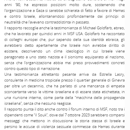
anni ’90, ha espresso posizioni molto dure, sostenendo che
l’organizzazione a Gaza si sarebbe schierata di fatto a favore di Hamas
e contro Israele, allontanandosi profondamente dai principi di
neutralità che l’avevano contraddistinta in passato.
Il rapporto raccoglie anche la testimonianza di Michael Goldfarb, ebreo,
che ha lavorato per quindici anni in MSF USA. Goldfarb ha raccontato
di colleghi europei che, pur sapendo della sua identità ebraica, gli
avrebbero detto apertamente che Israele non avrebbe diritto di
esistere, descrivendo un clima ideologico in cui Israele viene
paragonato a uno stato nazista e il sionismo equiparato al nazismo,
senza che l’organizzazione abbia mai preso provvedimenti concreti
contro questo tipo di narrazione.
Una testimonianza altrettanto pesante arriva da Estrella Lasry,
consulente in medicina tropicale presso il quartier generale di Ginevra
per oltre un decennio, che ha parlato di una mancanza di empatia
sconcertante verso le vittime israeliane e di essere stata etichettata, in
una riunione interna, come parte della “macchina della propaganda
israeliana”, senza che nessuno reagisse.
Il rapporto punta il dito anche contro il forum interno di MSF, noto tra i
dipendenti come “il Souk”, dove dal 7 ottobre 2023 sarebbero comparsi
messaggi che mettono in discussione la storia stessa di Israele e
persino le accuse di violenza sessuale commesse da Hamas durante