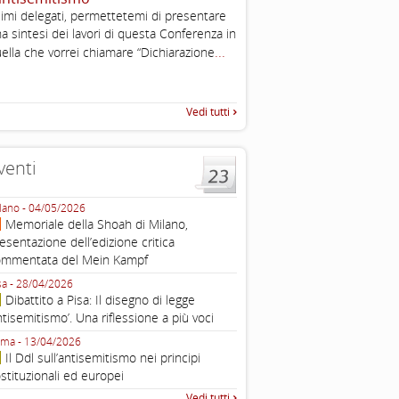
2003
imi delegati, permettetemi di presentare
Tratto da: EUMC-Manifestati
a sintesi dei lavori di questa Conferenza in
Antisemitism in the EU 2002
...
ella che vorrei chiamare “Dichiarazione
225-241 2.1.2 DEFINIZIONI,
TEORIE INTRODUZIONE Poic
Vedi tutti
venti
lano - 04/05/2026
Roma - 16/03/2026
Memoriale della Shoah di Milano,
Roma, webinar “Il DDL ant
esentazione dell’edizione critica
e ombre
ommentata del Mein Kampf
Fondazione Castagneto Banca 1910
Livorno - 04/03/2026
sa - 28/04/2026
Livorno, conferenza sull’a
Dibattito a Pisa: Il disegno di legge
con Gadi Luzzatto Voghera, di
ntisemitismo’. Una riflessione a più voci
Fondazione CDEC
ma - 13/04/2026
Roma, Via della Dogana Vecchia 2
Il Ddl sull’antisemitismo nei principi
Giustiniani, Sala Zuccari - 03/03/
stituzionali ed europei
Roma, Senato, presentazi
Vedi tutti