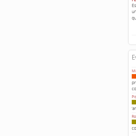
Es
un
qu
E
Mi
pr
c
Pi
‘a
Ro
co