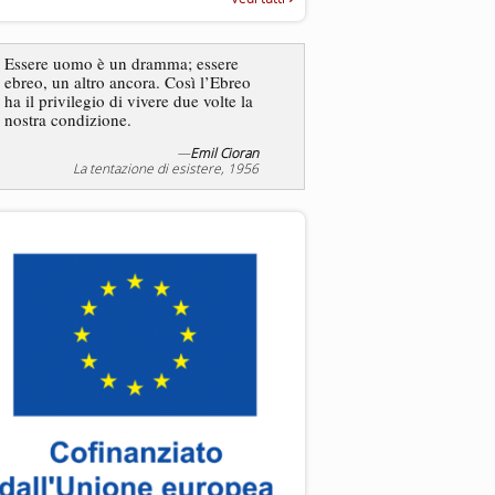
“Rapporto annuale sull’antisem
2025”
Essere uomo è un dramma; essere
ebreo, un altro ancora. Così l’Ebreo
L’antisemitismo non è un
ha il privilegio di vivere due volte la
degli ebrei bensì degli ant
nostra condizione.
—
Emil Cioran
—
Jea
La tentazione di esistere, 1956