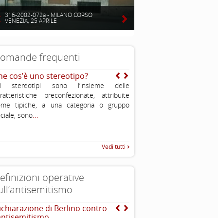
316-2002-072a - MILANO CORSO
VENEZIA, 25 APRILE
omande frequenti
he cos’è uno stereotipo?
E quella dell’ “avido ebr
li stereotipi sono l’insieme delle
I sovrani feudali in quella st
ratteristiche preconfezionate, attribuite
spesso utilizzavano gli ebrei
ome tipiche, a una categoria o gruppo
amministrativi che rastrellava
...
..
ciale, sono
necessario con tassazioni e
Vedi tutti
efinizioni operative
ull’antisemitismo
ichiarazione di Berlino contro
EUMC-Manifestations of
’antisemitismo
Antisemitism in the EU 