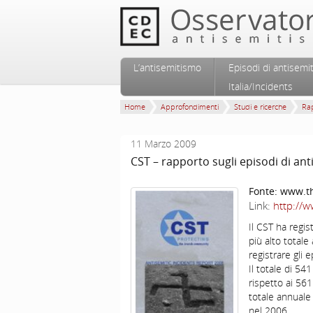
Vai al contenuto principale
Vai al contenuto secondario
L’antisemitismo
Episodi di antisemi
Menu principale
Italia/Incidents
Home
Approfondimenti
Studi e ricerche
Rap
11 Marzo 2009
CST – rapporto sugli episodi di an
Fonte:
www.th
Link:
http://w
Il CST ha regi
più alto total
registrare gli 
Il totale di 5
rispetto ai 56
totale annuale
nel 2006.