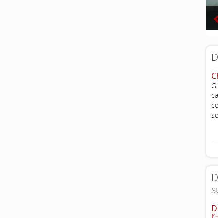
D
C
G
ca
c
so
D
s
D
l