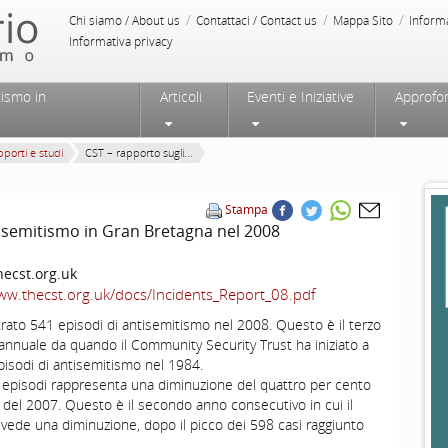
/
/
/
Chi siamo / About us
Contattaci / Contact us
Mappa Sito
Inform
Informativa privacy
tismo in
Articoli
Eventi e Iniziative
Approfo
porti e studi
CST – rapporto sugli...
Stampa
tisemitismo in Gran Bretagna nel 2008
ecst.org.uk
ww.thecst.org.uk/docs/Incidents_Report_08.pdf
strato 541 episodi di antisemitismo nel 2008. Questo è il terzo
e annuale da quando il Community Security Trust ha iniziato a
episodi di antisemitismo nel 1984.
41 episodi rappresenta una diminuzione del quattro per cento
1 del 2007. Questo è il secondo anno consecutivo in cui il
 vede una diminuzione, dopo il picco dei 598 casi raggiunto