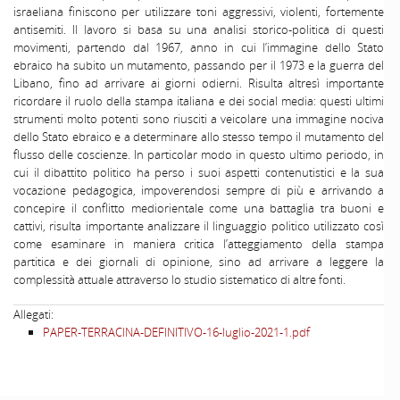
israeliana finiscono per utilizzare toni aggressivi, violenti, fortemente
antisemiti. Il lavoro si basa su una analisi storico-politica di questi
movimenti, partendo dal 1967, anno in cui l’immagine dello Stato
ebraico ha subito un mutamento, passando per il 1973 e la guerra del
Libano, fino ad arrivare ai giorni odierni. Risulta altresì importante
ricordare il ruolo della stampa italiana e dei social media: questi ultimi
strumenti molto potenti sono riusciti a veicolare una immagine nociva
dello Stato ebraico e a determinare allo stesso tempo il mutamento del
flusso delle coscienze. In particolar modo in questo ultimo periodo, in
cui il dibattito politico ha perso i suoi aspetti contenutistici e la sua
vocazione pedagogica, impoverendosi sempre di più e arrivando a
concepire il conflitto mediorientale come una battaglia tra buoni e
cattivi, risulta importante analizzare il linguaggio politico utilizzato così
come esaminare in maniera critica l’atteggiamento della stampa
partitica e dei giornali di opinione, sino ad arrivare a leggere la
complessità attuale attraverso lo studio sistematico di altre fonti.
Allegati:
PAPER-TERRACINA-DEFINITIVO-16-luglio-2021-1.pdf