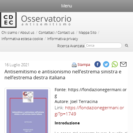
Menu
/
/
/
Chi siamo / About us
Contattaci / Contact us
Mappa Sito
/
Informativa estesa cookie
Informativa privacy
Ricerca Avanzata
16 Luglio 2021
Stampa
Antisemitismo e antisionismo nell’estrema sinistra e
nell’estrema destra italiana
Fonte:
https://fondazionegermani.or
g
Autore:
Joel Terracina
Link:
https://fondazionegermani.or
g/?p=1749
Introduzione