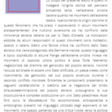
Lo scopo del presente lavoro è quello di
indagare l’origine storica del pensiero
antisemita tanto nell’estrema sinistra
italiana quanto nei movimenti dell’estrema
destra, ripercorrendo le origini storiche di
questo fenomeno che ha preso il sopravvento in alcuni movimenti
extraparlamentari che nutrono avversione sia nei confronti della
minoranza ebraica italiana sia per lo Stato d’Israele. Le motivazioni
addotte da alcuni responsabili di questi movimenti sono molteplici,
spesso si celano dietro una feroce critica nei confronti dello Stato
ebraico che viene paragonato alla Germania nazista: questo linguaggio
è tipico soprattutto di alcune frange dell’estrema sinistra. Invece nei
movimenti di opposto colore politico è assai forte l’elemento
negazionista del dramma del genocidio del popolo ebraico, nonché
l’accusa ad Israele di essere uno Stato artificiale, un paese creato come
risarcimento del genocidio del suo popolo avvenuto durante il
secondo conflitto mondiale. Entrambe le componenti presentano le
seguenti caratteristiche: si battono per la negazione del diritto
all’autodeterminazione del popolo ebraico, propugnano la sua
dissoluzione e completa sostituzione con uno Stato palestinese. Assai
forti sono le sfaccettature: filo terzomondiste, anticapitaliste e
antiborghesi presenti nel linguaggio utilizzato dagli esponenti di tali
movimenti, che spesso partendo da una critica rivolta verso la politica