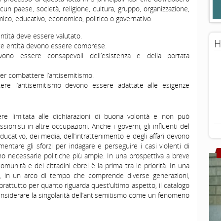
cun paese, società, religione, cultura, gruppo, organizzazione,
emico, educativo, economico, politico o governativo.
entità deve essere valutato.
H
ste entità devono essere comprese.
ono essere consapevoli dell’esistenza e della portata
er combattere l’antisemitismo.
tere l’antisemitismo devono essere adattate alle esigenze
ere limitata alle dichiarazioni di buona volontà e non può
sionisti in altre occupazioni. Anche i governi, gli influenti del
ucativo, dei media, dell’intrattenimento e degli affari devono
entare gli sforzi per indagare e perseguire i casi violenti di
no necessarie politiche più ampie. In una prospettiva a breve
omunità e dei cittadini ebrei è la prima tra le priorità. In una
re, in un arco di tempo che comprende diverse generazioni,
rattutto per quanto riguarda quest’ultimo aspetto, il catalogo
nsiderare la singolarità dell’antisemitismo come un fenomeno