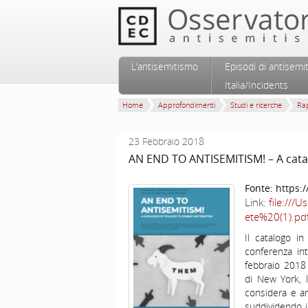
Vai al contenuto principale
Vai al contenuto secondario
L’antisemitismo
Episodi di antisemi
Menu principale
Italia/Incidents
Home
Approfondimenti
Studi e ricerche
Rap
23 Febbraio 2018
AN END TO ANTISEMITISM! – A catal
Fonte:
https:
Link:
file://
ete%20(1).pd
Il catalogo in
conferenza in
febbraio 2018
di New York, l
considera e an
suddividendo i