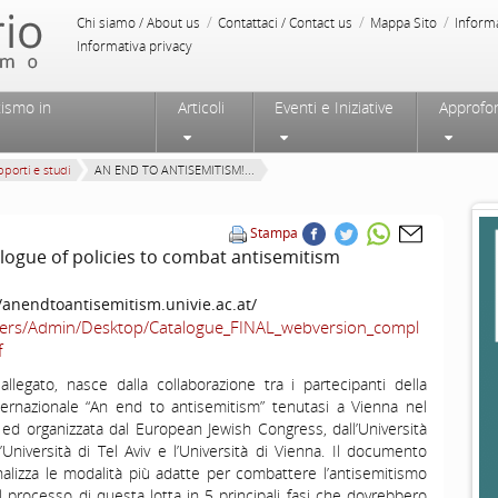
/
/
/
Chi siamo / About us
Contattaci / Contact us
Mappa Sito
Inform
Informativa privacy
tismo in
Articoli
Eventi e Iniziative
Approfo
porti e studi
AN END TO ANTISEMITISM!...
Stampa
ogue of policies to combat antisemitism
//anendtoantisemitism.univie.ac.at/
/Users/Admin/Desktop/Catalogue_FINAL_webversion_compl
f
 allegato, nasce dalla collaborazione tra i partecipanti della
ternazionale “An end to antisemitism” tenutasi a Vienna nel
 ed organizzata dal
European Jewish Congress, dall’Università
’Università di Tel Aviv e l’Università di Vienna
. Il documento
alizza le modalità più adatte per combattere l’antisemitismo
l processo di questa lotta in 5 principali fasi che dovrebbero