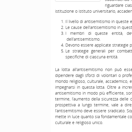
riguardare cias
istituzione o istituto universitario, accad
Il livello di antisemitismo in queste 
Le cause dell’antisemitismo in que
I membri di queste entità, dev
dell’antisemitismo.
Devono essere applicate strategie p
Le strategie generali per combat
specifiche di ciascuna entità.
La lotta all’antisemitismo non può ess
dipendere dagli sforzi di volontari o profes
mondo religioso, culturale, accademico, ed
impegnarsi in questa lotta. Oltre a increm
antisemitismo in modo più efficiente, so
termine, l’aumento della sicurezza delle c
prospettiva a lungo termine, vale a di
l’antisemitismo deve essere sradicato. Sop
mette in luce quanto sia fondamentale co
culturale e religioso unico.