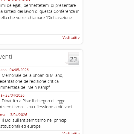
, definizione operativa d
imi delegati, permettetemi di presentare
antisemitismo
a sintesi dei lavori di questa Conferenza in
IHRA Plenary Meetings Buchar
...
ella che vorrei chiamare “Dichiarazione
corso della sua assemblea ple
Vedi tutti
venti
lano - 04/05/2026
Roma - 16/03/2026
Memoriale della Shoah di Milano,
Roma, webinar “Il DDL ant
esentazione dell’edizione critica
e ombre
ommentata del Mein Kampf
Fondazione Castagneto Banca 1910
Livorno - 04/03/2026
sa - 28/04/2026
Livorno, conferenza sull’a
Dibattito a Pisa: Il disegno di legge
con Gadi Luzzatto Voghera, di
ntisemitismo’. Una riflessione a più voci
Fondazione CDEC
ma - 13/04/2026
Roma, Via della Dogana Vecchia 2
Il Ddl sull’antisemitismo nei principi
Giustiniani, Sala Zuccari - 03/03/
stituzionali ed europei
Roma, Senato, presentazi
Vedi tutti