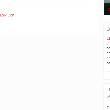
ete-1.pdf
D
C
E’
co
de
eb
ca
D
s
D
l