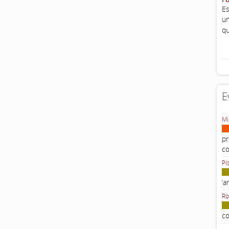
Es
un
qu
E
Mi
pr
c
Pi
‘a
Ro
co