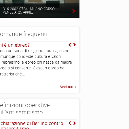
316-2002-072a - MILANO CORSO
VENEZIA, 25 APRILE
omande frequenti
hi è un ebreo?
E’ vero che gli ebrei sono
intelligenti?
 una persona di religione ebraica, o che
Uno degli aspetti caratteristi
munque condivide cultura e valori
è l’importanza che viene data 
ll’ebraismo; è ebreo chi nasce da madre
all’educazione ed alla conos
rea o si converte. Ciascun ebreo ha
...
ratteristiche
Vedi tutti
efinizioni operative
ull’antisemitismo
ichiarazione di Berlino contro
INTERNATIONAL HOLOC
’antisemitismo
REMEMBRANCE ALLIANCE