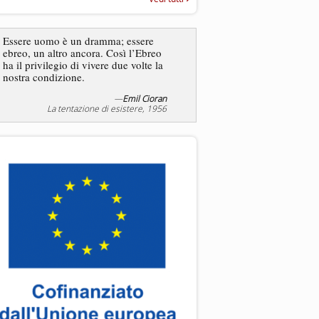
“Rapporto annuale sull’antisem
2025”
Dire gli ebrei è una
Essere uomo è un dramma; essere
generalizzazione, proprio
ebreo, un altro ancora. Così l’Ebreo
dicesse i cristiani. Ci sono
ha il privilegio di vivere due volte la
sono cristiani, e l’origine, 
nostra condizione.
religione, lo stile di vita, 
sicuro comportano tanti trat
—
Emil Cioran
—
S
La tentazione di esistere, 1956
Liberazione, 20