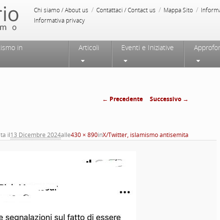
/
/
/
Chi siamo / About us
Contattaci / Contact us
Mappa Sito
Inform
Informativa privacy
tismo in
Articoli
Eventi e Iniziative
Approfo
← Precedente
Successivo →
Navigazione
immagini
ta il
13 Dicembre 2024
alle
430 × 890
in
X/Twitter, islamismo antisemita