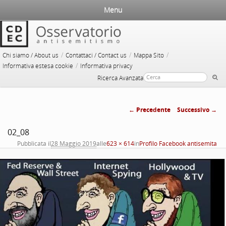
Menu
/
/
/
Chi siamo / About us
Contattaci / Contact us
Mappa Sito
/
Informativa estesa cookie
Informativa privacy
Ricerca Avanzata
← Precedente
Successivo →
Navigazione
02_08
immagini
Pubblicata il
28 Maggio 2019
alle
623 × 614
in
Profilo Facebook antisemita