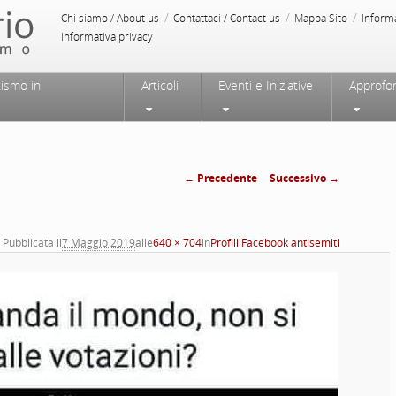
/
/
/
Chi siamo / About us
Contattaci / Contact us
Mappa Sito
Inform
Informativa privacy
tismo in
Articoli
Eventi e Iniziative
Approfo
← Precedente
Successivo →
Navigazione
immagini
Pubblicata il
7 Maggio 2019
alle
640 × 704
in
Profili Facebook antisemiti