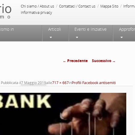
/
/
/
Chi siamo / About us
Contattaci / Contact us
Mappa Sito
Inform
Informativa privacy
tismo in
Articoli
Eventi e Iniziative
Approfo
← Precedente
Successivo →
Navigazione
immagini
Pubblicata il
7 Maggio 2019
alle
717 × 667
in
Profili Facebook antisemiti