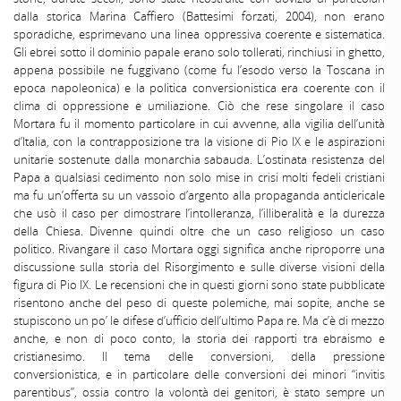
dalla storica Marina Caffiero (Battesimi forzati, 2004), non erano
sporadiche, esprimevano una linea oppressiva coerente e sistematica.
Gli ebrei sotto il dominio papale erano solo tollerati, rinchiusi in ghetto,
appena possibile ne fuggivano (come fu l’esodo verso la Toscana in
epoca napoleonica) e la politica conversionistica era coerente con il
clima di oppressione e umiliazione. Ciò che rese singolare il caso
Mortara fu il momento particolare in cui avvenne, alla vigilia dell’unità
d’Italia, con la contrapposizione tra la visione di Pio IX e le aspirazioni
unitarie sostenute dalla monarchia sabauda. L’ostinata resistenza del
Papa a qualsiasi cedimento non solo mise in crisi molti fedeli cristiani
ma fu un’offerta su un vassoio d’argento alla propaganda anticlericale
che usò il caso per dimostrare l’intolleranza, l’illiberalità e la durezza
della Chiesa. Divenne quindi oltre che un caso religioso un caso
politico. Rivangare il caso Mortara oggi significa anche riproporre una
discussione sulla storia del Risorgimento e sulle diverse visioni della
figura di Pio IX. Le recensioni che in questi giorni sono state pubblicate
risentono anche del peso di queste polemiche, mai sopite, anche se
stupiscono un po’ le difese d’ufficio dell’ultimo Papa re. Ma c’è di mezzo
anche, e non di poco conto, la storia dei rapporti tra ebraismo e
cristianesimo. Il tema delle conversioni, della pressione
conversionistica, e in particolare delle conversioni dei minori “invitis
parentibus”, ossia contro la volontà dei genitori, è stato sempre un