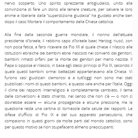
nervo scoperto. Uno spirito sprezzante antigiudaico, unito alla
convinzione di fare un dono alle tenere creature, per salvare le loro
anime e liberarle dalla “superstizione giudaica” ha guidato anche ben
dopo il caso Mortara il comportamento della Chiesa cattolica.
Alla fine della seconda guerra mondiale, il nonno dell’attuale
presidente d’Israele, il rabbino capo d’Israele Isaac Herzog, riuscì, con
non poca fatica, a farsi ricevere da Pio XII al quale chiese il rilascio alle
istituzioni ebraiche dei bambini ebrei nascosti nei conventi dai genitori,
bambini rimasti orfani per la morte dei genitori per mano nazista. Il
Papa si oppose al rilascio, in base agli stessi principi di Pio IX, secondo il
quale questi bambini ormai battezzati appartenevano alla Chiesa. Vi
furono casi giudiziari clamorosi e a tutt’oggi non sono mai stati
pubblicati i nomi di questi bambini, e questo vale anche per l’Italia. Oggi
il clima dei rapporti interreligiosi è completamente cambiato, il tema
delle conversioni è stato chiarito, nel senso che non c’è — o non ci
dovrebbe essere — alcuna propaganda e alcuna pressione, ma la
questione resta una cartina di tornasole della salute dei rapporti. Le
difese d’ufficio di Pio IX e del suo apparato persecutorio, che
compaiono in questi giorni da molte parti del mondo cattolico, sono
per questo motivo se non stupefacenti almeno preoccupanti.