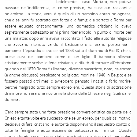
fedelmente il caso Mortara, non poteva
passare nell’indifferenza, e, come previsto, ha suscitato reazioni e
polemiche. La storia, vera, è quella di un bambino ebreo bolognese,
che a sei anni fu sottratto con forza alla famiglia e portato a Roma per
essere educato cristianamente; una domestica cristiana lo aveva
segretamente battezzato anni prima ritenendolo in punto di morte per
una malattia; dopo anni aveva raccontato il fatto alle autorità religiose
che avevano ritenuto valido il battesimo e si erano portati via il
bambino. L’episodio si svolse nel 1858 sotto il dominio di Pio IX, che si
prese cura del bambino come di un figlio. Il bambino allevato
cristianamente scelse le fede cristiana, e rifiutò di tornare all’ebraismo
quando nel 1870 Roma fu liberata; divenne sacerdote, noto, celebrato
(e anche discusso) predicatore poliglotta; mori nel 1940 in Belgio; e se
fossero passati altri mesi ci avrebbero pensato i nazisti a farlo morire,
perché malgrado tutto sempre ebreo era. Questa storia di sottrazione
di minore non era una novità nella storia della Chiesa e negli Stati da lei
dominati.
C’era sempre stata una forte pressione conversionistica da parte della
Chiesa e tante volte era successo che se un ebreo, per qualsiasi motivo,
decideva di farsi cristiano le autorità disponevano il sequestro coatto di
tutta la famiglia e automaticamente battezzavano i minori. Queste
storie, durate secoli, sono state ricostruite con dovizia di particolari