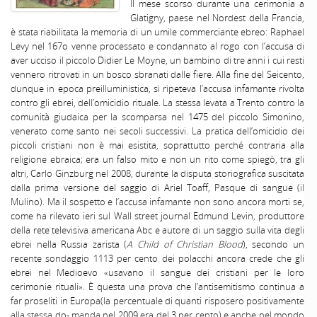
II mese scorso durante una cerimonia a
Glatigny, paese nel Nordest della Francia,
è stata riabilitata la memoria di un umile commerciante ebreo: Raphael
Levy nel 167o venne processato e condannato al rogo con l’accusa di
aver ucciso il piccolo Didier Le Moyne, un bambino di tre anni i cui resti
vennero ritrovati in un bosco sbranati dalle fiere. Alla fine del Seicento,
dunque in epoca preilluministica, si ripeteva l’accusa infamante rivolta
contro gli ebrei, dell’omicidio rituale. La stessa levata a Trento contro la
comunità giudaica per la scomparsa nel 1475 del piccolo Simonino,
venerato come santo nei secoli successivi. La pratica dell’omicidio dei
piccoli cristiani non è mai esistita, soprattutto perché contraria alla
religione ebraica; era un falso mito e non un rito come spiegò, tra gli
altri, Carlo Ginzburg nel 2008, durante la disputa storiografica suscitata
dalla prima versione del saggio di Ariel Toaff, Pasque di sangue (il
Mulino). Ma il sospetto e l’accusa infamante non sono ancora morti se,
come ha rilevato ieri sul Wall street journal Edmund Levin, produttore
della rete televisiva americana Abc e autore di un saggio sulla vita degli
ebrei nella Russia zarista (
A Child of Christian Blood
), secondo un
recente sondaggio 1113 per cento dei polacchi ancora crede che gli
ebrei nel Medioevo «usavano il sangue dei cristiani per le loro
cerimonie rituali». È questa una prova che l’antisemitismo continua a
far proseliti in Europa(la percentuale di quanti risposero positivamente
alla stessa do- manda nel 2009 era del 3 per cento) e anche nel mondo