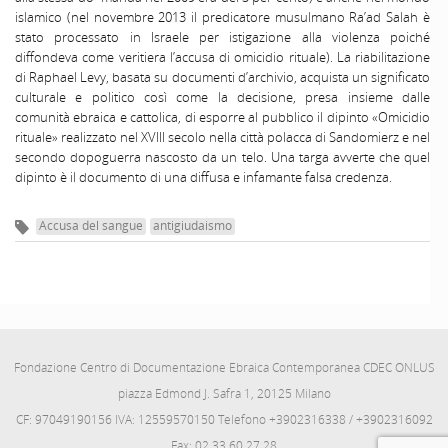
islamico (nel novembre 2013 il predicatore musulmano Ra’ad Salah è
stato processato in Israele per istigazione alla violenza poiché
diffondeva come veritiera l’accusa di omicidio rituale). La riabilitazione
di Raphael Levy, basata su documenti d’archivio, acquista un significato
culturale e politico così come la decisione, presa insieme dalle
comunità ebraica e cattolica, di esporre al pubblico il dipinto «Omicidio
rituale» realizzato nel XVIII secolo nella città polacca di Sandomierz e nel
secondo dopoguerra nascosto da un telo. Una targa avverte che quel
dipinto è il documento di una diffusa e infamante falsa credenza.
Accusa del sangue
antigiudaismo
Fondazione Centro di Documentazione Ebraica Contemporanea CDEC ONLUS
piazza Edmond J. Safra 1, 20125 Milano
CF: 97049190156 IVA: 12559570150 Telefono +3902316338 / +3902316092
Fax: 02.33.60.27.28