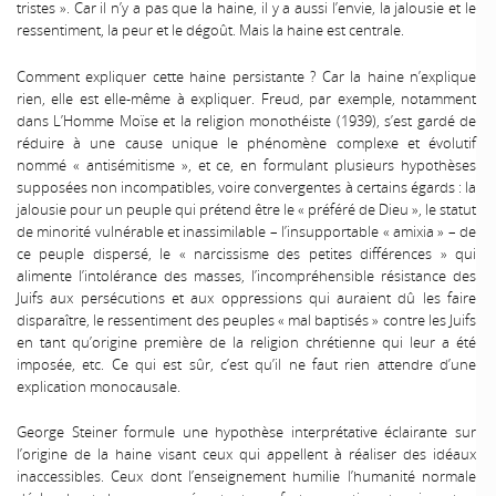
tristes ». Car il n’y a pas que la haine, il y a aussi l’envie, la jalousie et le
ressentiment, la peur et le dégoût. Mais la haine est centrale.
Comment expliquer cette haine persistante ? Car la haine n’explique
rien, elle est elle-même à expliquer. Freud, par exemple, notamment
dans L’Homme Moïse et la religion monothéiste (1939), s’est gardé de
réduire à une cause unique le phénomène complexe et évolutif
nommé « antisémitisme », et ce, en formulant plusieurs hypothèses
supposées non incompatibles, voire convergentes à certains égards : la
jalousie pour un peuple qui prétend être le « préféré de Dieu », le statut
de minorité vulnérable et inassimilable – l’insupportable « amixia » – de
ce peuple dispersé, le « narcissisme des petites différences » qui
alimente l’intolérance des masses, l’incompréhensible résistance des
Juifs aux persécutions et aux oppressions qui auraient dû les faire
disparaître, le ressentiment des peuples « mal baptisés » contre les Juifs
en tant qu’origine première de la religion chrétienne qui leur a été
imposée, etc. Ce qui est sûr, c’est qu’il ne faut rien attendre d’une
explication monocausale.
George Steiner formule une hypothèse interprétative éclairante sur
l’origine de la haine visant ceux qui appellent à réaliser des idéaux
inaccessibles. Ceux dont l’enseignement humilie l’humanité normale