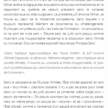
Milner éclaire la logique des accusations antijuives contradictoires en la
rapportant au système de valeurs prévalant dans le contexte
sociohistorique où elles surgissent. Le problème juif, énonce Milner, se
trouve au cœur de la modernité européenne, dans laquelle il a
toujours représenté l’élément de discordance ou d’hétérogénéité.
D’une part, on prête aux Juifs « les traits de l’illimitation : ils sont partout,
ils ne sont de nulle part ». D’autre part, les Juifs sont perçus comme
incarnant une insupportable résistance à la dissolution dans l’illimité
ou l’universel. D’où ce modèle explicatif résumé par Philippe Zard :
«Dans l’optique logico-politique des “touts limités”, le Juif incarne
l’illimité (l’apatride, le déraciné, l’élément allogène) ; dans l’optique de la
société illimitée, il incarne au contraire la limite insupportable, le “pas-
tout” problématique qui vient introduire la discordance dans le concert
de l’universel ».
Dans la perspective de l’Europe illimitée, l’État d’Israël apparaît en tant
que « tout limité », c’est-dire obstacle. Il n’y a pas de place pour Israël
dans un monde où les Juifs doivent se contenter d’être l’objet d’un «
devoir de mémoire ». On pleure volontiers les victimes juives du passé,
mais, en même temps, on accuse de « racisme » et de « colonialisme »
l’État d’Israël, comme si l’existence d’un peuple enchaînant les victoires