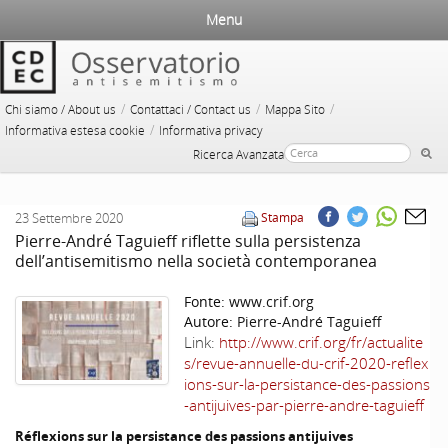
Menu
/
/
/
Chi siamo / About us
Contattaci / Contact us
Mappa Sito
/
Informativa estesa cookie
Informativa privacy
Ricerca Avanzata
23 Settembre 2020
Stampa
Pierre-André Taguieff riflette sulla persistenza
dell’antisemitismo nella società contemporanea
Fonte:
www.crif.org
Autore:
Pierre-André Taguieff
Link:
http://www.crif.org/fr/actualite
s/revue-annuelle-du-crif-2020-reflex
ions-sur-la-persistance-des-passions
-antijuives-par-pierre-andre-taguieff
Réflexions sur la persistance des passions antijuives