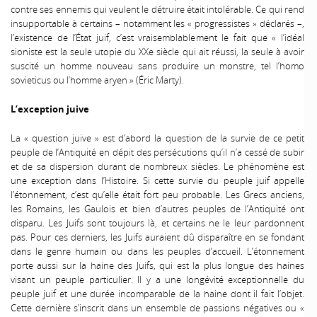
contre ses ennemis qui veulent le détruire était intolérable. Ce qui rend
insupportable à certains – notamment les « progressistes » déclarés –,
l’existence de l’État juif, c’est vraisemblablement le fait que « l’idéal
sioniste est la seule utopie du XXe siècle qui ait réussi, la seule à avoir
suscité un homme nouveau sans produire un monstre, tel l’homo
sovieticus ou l’homme aryen » (Éric Marty).
L’exception juive
La « question juive » est d’abord la question de la survie de ce petit
peuple de l’Antiquité en dépit des persécutions qu’il n’a cessé de subir
et de sa dispersion durant de nombreux siècles. Le phénomène est
une exception dans l’Histoire. Si cette survie du peuple juif appelle
l’étonnement, c’est qu’elle était fort peu probable. Les Grecs anciens,
les Romains, les Gaulois et bien d’autres peuples de l’Antiquité ont
disparu. Les Juifs sont toujours là, et certains ne le leur pardonnent
pas. Pour ces derniers, les Juifs auraient dû disparaître en se fondant
dans le genre humain ou dans les peuples d’accueil. L’étonnement
porte aussi sur la haine des Juifs, qui est la plus longue des haines
visant un peuple particulier. Il y a une longévité exceptionnelle du
peuple juif et une durée incomparable de la haine dont il fait l’objet.
Cette dernière s’inscrit dans un ensemble de passions négatives ou «