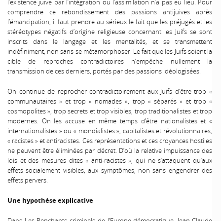
l’existence juive par l’intégration ou l’assimilation n’a pas eu lieu. Pour
comprendre ce rebondissement des passions antijuives après
l’émancipation, il faut prendre au sérieux le fait que les préjugés et les
stéréotypes négatifs d’origine religieuse concernant les Juifs se sont
inscrits dans le langage et les mentalités, et se transmettent
indéfiniment, non sans se métamorphoser. Le fait que les Juifs soient la
cible de reproches contradictoires n’empêche nullement la
transmission de ces derniers, portés par des passions idéologisées.
On continue de reprocher contradictoirement aux Juifs d’être trop «
communautaires » et trop « nomades », trop « séparés » et trop «
cosmopolites », trop secrets et trop visibles, trop traditionalistes et trop
modernes. On les accuse en même temps d’être nationalistes et «
internationalistes » ou « mondialistes », capitalistes et révolutionnaires,
« racistes » et antiracistes. Ces représentations et ces croyances hostiles
ne peuvent être éliminées par décret. D’où la relative impuissance des
lois et des mesures dites « anti-racistes », qui ne s’attaquent qu’aux
effets socialement visibles, aux symptômes, non sans engendrer des
effets pervers.
Une hypothèse explicative
Dans Les Penchants criminels de l’Europe démocratique, Jean-Claude