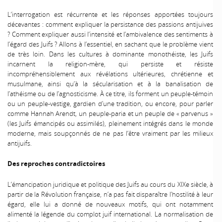
L’interrogation est récurrente et les réponses apportées toujours
décevantes : comment expliquer la persistance des passions antijuives
? Comment expliquer aussi l’intensité et l’ambivalence des sentiments à
l’égard des Juifs ? Allons à l’essentiel, en sachant que le problème vient
de très loin. Dans les cultures à dominante monothéiste, les Juifs
incarnent la religion-mère, qui persiste et résiste
incompréhensiblement aux révélations ultérieures, chrétienne et
musulmane, ainsi qu’à la sécularisation et à la banalisation de
l’athéisme ou de l’agnosticisme. À ce titre, ils forment un peuple-témoin
ou un peuple-vestige, gardien d’une tradition, ou encore, pour parler
comme Hannah Arendt, un peuple-paria et un peuple de « parvenus »
(les Juifs émancipés ou assimilés), pleinement intégrés dans le monde
moderne, mais soupçonnés de ne pas l’être vraiment par les milieux
antijuifs.
Des reproches contradictoires
L’émancipation juridique et politique des Juifs au cours du XIXe siècle, à
partir de la Révolution française, n’a pas fait disparaître l’hostilité à leur
égard, elle lui a donné de nouveaux motifs, qui ont notamment
alimenté la légende du complot juif international. La normalisation de