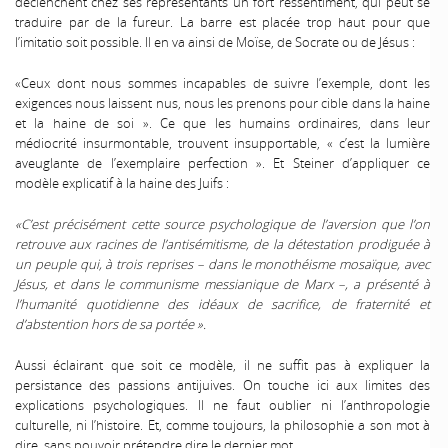
déclenchent chez ses représentants un fort ressentiment, qui peut se
traduire par de la fureur. La barre est placée trop haut pour que
l’imitatio soit possible. Il en va ainsi de Moïse, de Socrate ou de Jésus :
«Ceux dont nous sommes incapables de suivre l’exemple, dont les
exigences nous laissent nus, nous les prenons pour cible dans la haine
et la haine de soi ». Ce que les humains ordinaires, dans leur
médiocrité insurmontable, trouvent insupportable, « c’est la lumière
aveuglante de l’exemplaire perfection ». Et Steiner d’appliquer ce
modèle explicatif à la haine des Juifs :
«C’est précisément cette source psychologique de l’aversion que l’on
retrouve aux racines de l’antisémitisme, de la détestation prodiguée à
un peuple qui, à trois reprises – dans le monothéisme mosaïque, avec
Jésus, et dans le communisme messianique de Marx –, a présenté à
l’humanité quotidienne des idéaux de sacrifice, de fraternité et
d’abstention hors de sa portée ».
Aussi éclairant que soit ce modèle, il ne suffit pas à expliquer la
persistance des passions antijuives. On touche ici aux limites des
explications psychologiques. Il ne faut oublier ni l’anthropologie
culturelle, ni l’histoire. Et, comme toujours, la philosophie a son mot à
dire, sans pouvoir prétendre dire le dernier mot.