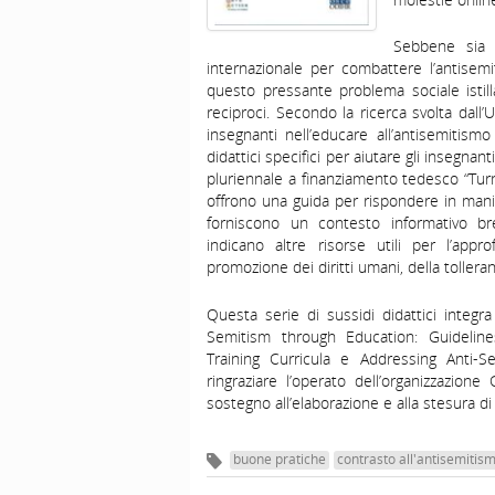
Sebbene sia 
internazionale per combattere l’antisemi
questo pressante problema sociale istillan
reciproci. Secondo la ricerca svolta dall’U
insegnanti nell’educare all’antisemitism
didattici specifici per aiutare gli insegnan
pluriennale a finanziamento tedesco “Turn
offrono una guida per rispondere in manie
forniscono un contesto informativo b
indicano altre risorse utili per l’appr
promozione dei diritti umani, della tolleran
Questa serie di sussidi didattici integr
Semitism through Education: Guideline
Training Curricula e Addressing Anti-S
ringraziare l’operato dell’organizzazion
sostegno all’elaborazione e alla stesura di 
buone pratiche
contrasto all'antisemitis