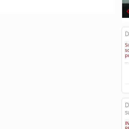
D
S
s
p
...
D
s
I
R