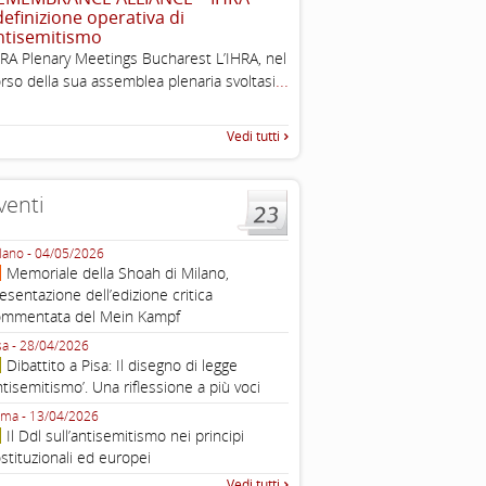
 definizione operativa di
Esimi delegati, permettetemi
ntisemitismo
una sintesi dei lavori di ques
RA Plenary Meetings Bucharest L’IHRA, nel
quella che vorrei chiamare “D
...
rso della sua assemblea plenaria svoltasi
Vedi tutti
venti
lano - 04/05/2026
Roma - 16/03/2026
Memoriale della Shoah di Milano,
Roma, webinar “Il DDL ant
esentazione dell’edizione critica
e ombre
ommentata del Mein Kampf
Fondazione Castagneto Banca 1910
Livorno - 04/03/2026
sa - 28/04/2026
Livorno, conferenza sull’a
Dibattito a Pisa: Il disegno di legge
con Gadi Luzzatto Voghera, di
ntisemitismo’. Una riflessione a più voci
Fondazione CDEC
ma - 13/04/2026
Roma, Via della Dogana Vecchia 2
Il Ddl sull’antisemitismo nei principi
Giustiniani, Sala Zuccari - 03/03/
stituzionali ed europei
Roma, Senato, presentazi
Vedi tutti