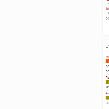
,
a
IH
co
E
Mi
pr
c
Pi
‘a
Ro
co