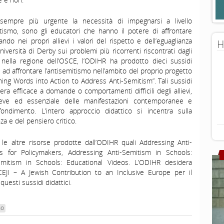
sempre più urgente la necessità di impegnarsi a livello
tismo, sono gli educatori che hanno il potere di affrontare
do nei propri allievi i valori del rispetto e dell’eguaglianza
H
niversità di Derby sui problemi più ricorrenti riscontrati dagli
o nella regione dell’OSCE, l’ODIHR ha prodotto dieci sussidi
ti ad affrontare l’antisemitismo nell’ambito del proprio progetto
ing Words into Action to Address Anti-Semitism”. Tali sussidi
ra efficace a domande o comportamenti difficili degli allievi,
reve ed essenziale delle manifestazioni contemporanee e
ofondimento. L’intero approccio didattico si incentra sulla
za e del pensiero critico.
a le altre risorse prodotte dall’ODIHR quali Addressing Anti-
s for Policymakers, Addressing Anti-Semitism in Schools:
emitism in Schools: Educational Videos. L’ODIHR desidera
e CEJI – A Jewish Contribution to an Inclusive Europe per il
questi sussidi didattici.
mo