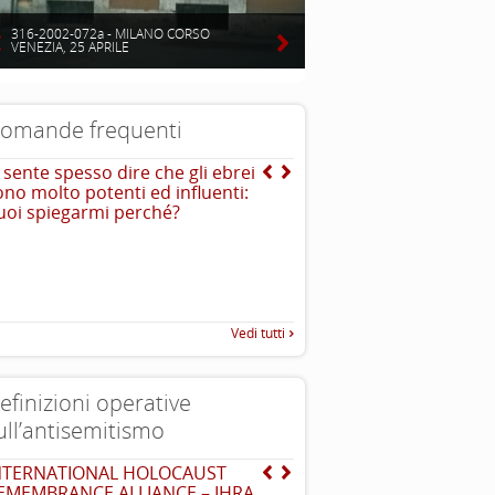
316-2002-072a - MILANO CORSO
VENEZIA, 25 APRILE
omande frequenti
i sente spesso dire che gli ebrei
Dove vivono gli ebrei?
ono molto potenti ed influenti:
uoi spiegarmi perché?
Vedi tutti
efinizioni operative
ull’antisemitismo
NTERNATIONAL HOLOCAUST
Dichiarazione di Berlino
...
EMEMBRANCE ALLIANCE – IHRA
l’antisemitismo