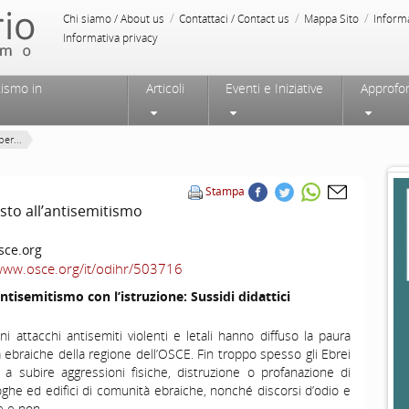
/
/
/
Chi siamo / About us
Contattaci / Contact us
Mappa Sito
Inform
Informativa privacy
tismo in
Articoli
Eventi e Iniziative
Approfo
per...
Stampa
asto all’antisemitismo
ce.org
/www.osce.org/it/odihr/503716
antisemitismo con l’istruzione: Sussidi didattici
ni attacchi antisemiti violenti e letali hanno diffuso la paura
 ebraiche della regione dell’OSCE. Fin troppo spesso gli Ebrei
 a subire aggressioni fisiche, distruzione o profanazione di
goghe ed edifici di comunità ebraiche, nonché discorsi d’odio e
e e non.