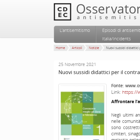
Vai al contenuto principale
Vai al contenuto secondario
L’antisemitismo
Episodi di antisemi
Menu principale
Italia/Incidents
Home
Articoli
Notizie
Nuovi sussidi didattici 
25 Novembre 2021
Nuovi sussidi didattici per il contr
Fonte:
www.os
Link:
https:/
Affrontare l’
Negli ultimi an
nelle comunità
sono costretti
cimiteri, sina
molestie onlin