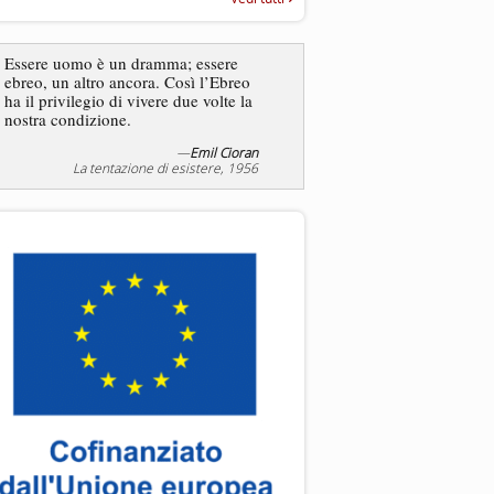
“Rapporto annuale sull’antisem
2025”
Dire gli ebrei è una
Essere uomo è un dramma; essere
generalizzazione, proprio
ebreo, un altro ancora. Così l’Ebreo
dicesse i cristiani. Ci sono
ha il privilegio di vivere due volte la
sono cristiani, e l’origine, 
nostra condizione.
religione, lo stile di vita, 
sicuro comportano tanti trat
—
Emil Cioran
—
S
La tentazione di esistere, 1956
Liberazione, 20