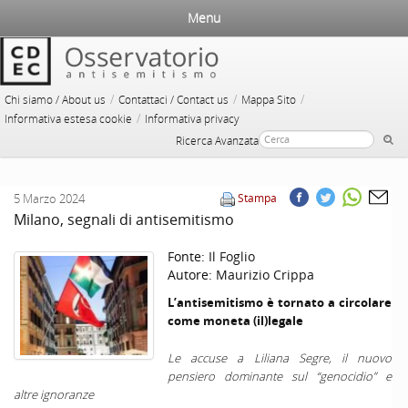
Menu
/
/
/
Chi siamo / About us
Contattaci / Contact us
Mappa Sito
/
Informativa estesa cookie
Informativa privacy
Ricerca Avanzata
5 Marzo 2024
Stampa
Milano, segnali di antisemitismo
Fonte:
Il Foglio
Autore:
Maurizio Crippa
L’antisemitismo è tornato a circolare
come moneta (il)legale
Le accuse a Liliana Segre, il nuovo
pensiero dominante sul “genocidio” e
altre ignoranze