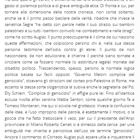
gesto di polemica politica e di grave ambiguità etica. Di fronte a cui, per
tornare alla dimensione della nostra cronaca, non conta soltanto,
anche se è il primo passo basilare della verità, ribadire che invece la
senatrice Segre “ha detto con parole nette il suo strazio sui bambini
palestinesi e su tutti i bambini coinvolti nei combattimenti e nelle stragi”,
come ha scritto Augias. Il punto preoccupante è il clima da cui nascono
queste affermazioni, che colpiscono persino chi è, nella sua stessa
persona. testimone dell’odio contro gli ebrei. Il punto da non
nascondere, da non edulcorare, è chiarire il perché siano tornate a
circolare come se fossero normale (o addirittura legale) moneta del
dibattito politico. Trascendendo, spesso, persino la normale logica
politica basata sui facili opposti: “Governo Meloni complice del
genocidio”, dicevano gli striscioni del corteo pro-Palestina di Roma, ma
accanto la stessa sorte sloganistica la subiva anche la segretaria del Pd,
Elly Schlein: “Complice di genocidio” in effigie pure lei. Fino all’identica
accusa rivolta all’ex sardina Mattia Santori, come qualche giorno fa a
Tomaso Montanari, ma qui si scivola nel grottesco. Invece la confusione
delle idee, e l’uso improprio delle parole, è esattamente il motivo, o la
goccia che ha fatto traboccare il vaso, per cui il presidente dell’Anpi
provinciale di Milano Roberto Cenati si è dimesso dalla carica: per una
ambiguità mai chiarita e pericolosa dell’uso de termine “genocidio”.
Ancora il commento di Corrado Augias può essere utile a inquadrare il