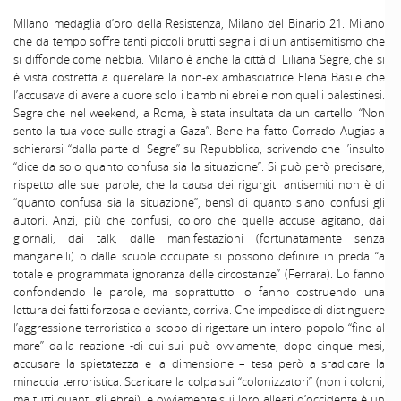
Mllano medaglia d’oro della Resistenza, Milano del Binario 21. Milano
che da tempo soffre tanti piccoli brutti segnali di un antisemitismo che
si diffonde come nebbia. Milano è anche la città di Liliana Segre, che si
è vista costretta a querelare la non-ex ambasciatrice Elena Basile che
l’accusava di avere a cuore solo i bambini ebrei e non quelli palestinesi.
Segre che nel weekend, a Roma, è stata insultata da un cartello: “Non
sento la tua voce sulle stragi a Gaza”. Bene ha fatto Corrado Augias a
schierarsi “dalla parte di Segre” su Repubblica, scrivendo che l’insulto
“dice da solo quanto confusa sia la situazione”. Si può però precisare,
rispetto alle sue parole, che la causa dei rigurgiti antisemiti non è di
“quanto confusa sia la situazione”, bensì di quanto siano confusi gli
autori. Anzi, più che confusi, coloro che quelle accuse agitano, dai
giornali, dai talk, dalle manifestazioni (fortunatamente senza
manganelli) o dalle scuole occupate si possono definire in preda “a
totale e programmata ignoranza delle circostanze” (Ferrara). Lo fanno
confondendo le parole, ma soprattutto lo fanno costruendo una
lettura dei fatti forzosa e deviante, corriva. Che impedisce di distinguere
l’aggressione terroristica a scopo di rigettare un intero popolo “fino al
mare” dalla reazione -di cui sui può ovviamente, dopo cinque mesi,
accusare la spietatezza e la dimensione – tesa però a sradicare la
minaccia terroristica. Scaricare la colpa sui “colonizzatori” (non i coloni,
ma tutti quanti gli ebrei), e ovviamente sui loro alleati d’occidente è un