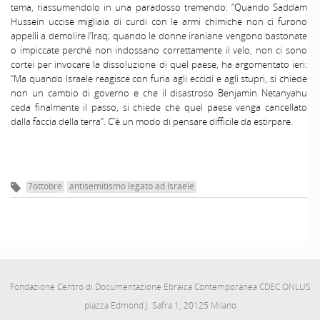
tema, riassumendolo in una paradosso tremendo: “Quando Saddam
Hussein uccise migliaia di curdi con le armi chimiche non ci furono
appelli a demolire l’Iraq; quando le donne iraniane vengono bastonate
o impiccate perché non indossano correttamente il velo, non ci sono
cortei per invocare la dissoluzione di quel paese, ha argomentato ieri:
“Ma quando Israele reagisce con furia agli eccidi e agli stupri, si chiede
non un cambio di governo e che il disastroso Benjamin Netanyahu
ceda finalmente il passo, si chiede che quel paese venga cancellato
dalla faccia della terra”. C’è un modo di pensare difficile da estirpare.
7ottobre
antisemitismo legato ad Israele
Fondazione Centro di Documentazione Ebraica Contemporanea CDEC ONLUS
piazza Edmond J. Safra 1, 20125 Milano