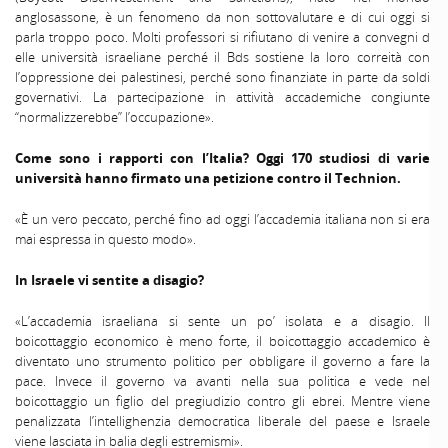
anglosassone, è un fenomeno da non sottovalutare e di cui oggi si
parla troppo poco. Molti professori si rifiutano di venire a convegni d
elle università israeliane perché il Bds sostiene la loro correità con
l’oppressione dei palestinesi, perché sono finanziate in parte da soldi
governativi. La partecipazione in attività accademiche congiunte
“normalizzerebbe” l’occupazione».
Come sono i rapporti con l’Italia? Oggi 170 studiosi di varie
università hanno firmato una petizione contro il Technion.
«È un vero peccato, perché fino ad oggi l’accademia italiana non si era
mai espressa in questo modo».
In Israele vi sentite a disagio?
«L’accademia israeliana si sente un po’ isolata e a disagio. Il
boicottaggio economico è meno forte, il boicottaggio accademico è
diventato uno strumento politico per obbligare il governo a fare la
pace. Invece il governo va avanti nella sua politica e vede nel
boicottaggio un figlio del pregiudizio contro gli ebrei. Mentre viene
penalizzata l’intellighenzia democratica liberale del paese e Israele
viene lasciata in balia degli estremismi».