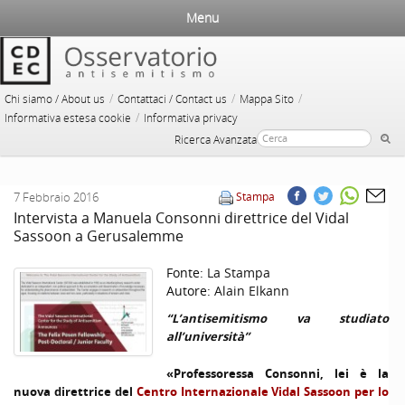
Menu
/
/
/
Chi siamo / About us
Contattaci / Contact us
Mappa Sito
/
Informativa estesa cookie
Informativa privacy
Ricerca Avanzata
7 Febbraio 2016
Stampa
Intervista a Manuela Consonni direttrice del Vidal
Sassoon a Gerusalemme
Fonte:
La Stampa
Autore:
Alain Elkann
“L’antisemitismo va studiato
all’università”
«Professoressa Consonni, lei è la
nuova direttrice del
Centro Internazionale Vidal Sassoon per lo