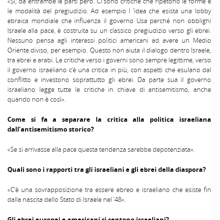
«Sì, da entrambe le parti però. Ci sono critiche che ripetono le forme e
le modalità del pregiudizio. Ad esempio l ’idea che esista una lobby
ebraica mondiale che influenza il governo Usa perché non obblighi
Israele alla pace, è costruita su un classico pregiudizio verso gli ebrei.
Nessuno pensa agli interessi politici americani ad avere un Medio
Oriente diviso, per esempio. Questo non aiuta il dialogo dentro Israele,
tra ebrei e arabi. Le critiche verso i governi sono sempre legittime, verso
il governo israeliano c’è una critica in più, con aspetti che esulano dal
conflitto e investono soprattutto gli ebrei. Da parte sua il governo
israeliano legge tutte le critiche in chiave di antisemitismo, anche
quando non è così».
Come si fa a separare la critica alla politica israeliana
dall’antisemitismo storico?
«Se si arrivasse alla pace questa tendenza sarebbe depotenziata».
Quali sono i rapporti tra gli israeliani e gli ebrei della diaspora?
«C’è una sovrapposizione tra essere ebreo e israeliano che esiste fin
dalla nascita dello Stato di Israele nel ’48».
Gli ebrei europei e americani si sentono israeliani?