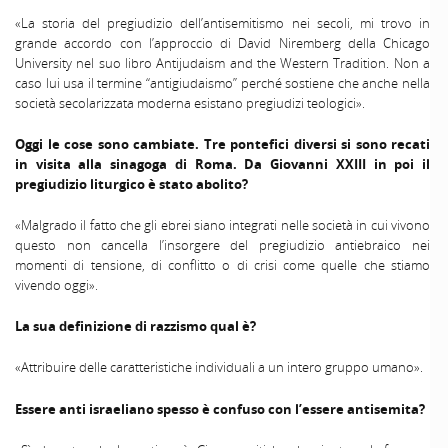
«La storia del pregiudizio dell’antisemitismo nei secoli, mi trovo in
grande accordo con l’approccio di David Niremberg della Chicago
University nel suo libro Antijudaism and the Western Tradition. Non a
caso lui usa il termine “antigiudaismo” perché sostiene che anche nella
società secolarizzata moderna esistano pregiudizi teologici».
Oggi le cose sono cambiate. Tre pontefici diversi si sono recati
in visita alla sinagoga di Roma. Da Giovanni XXIII in poi il
pregiudizio liturgico è stato abolito?
«Malgrado il fatto che gli ebrei siano integrati nelle società in cui vivono
questo non cancella l’insorgere del pregiudizio antiebraico nei
momenti di tensione, di conflitto o di crisi come quelle che stiamo
vivendo oggi».
La sua definizione di razzismo qual è?
«Attribuire delle caratteristiche individuali a un intero gruppo umano».
Essere anti israeliano spesso è confuso con l’essere antisemita?