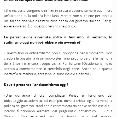
«Sì e no, certo vengono chiamati in causa e devono sempre esprimere
un’opinione sulla politica israeliana. Mentre non si chiede per forza a
un italiano che vive all’estero cosa pensa del governo italiano. Per gli
ebrei è diverso. È di questa diversità che parlo».
Le persecuzioni avvenute sotto il fascismo, il nazismo, lo
stalinismo oggi non potrebbero più avvenire?
«Questo tipo di antisemitismo non si ripropone per il momento. Non
credo alla possibilità di un nuovo sterminio proprio perché la memoria
della Shoah è ancora troppo vicina. Per fortuna l’Occidente è molto
attento a commemorare lo sterminio degli ebrei. Anche se in questa
ipertrofia di memoria, eccessiva, ci sono insidie e pericoli».
Dove è presente l’antisemitismo oggi?
«Una domanda difficile, complessa. Penso al fenomeno del
boicottaggio accademico, ad esempio, dove la critica legittima verso la
politica del governo israeliano è contaminata da derive pericolose al cui
interno funzionano elementi del pregiudizio antiebraico. Il B d s
(Boycott Disenvestement and Sanctions), nato nel mondo