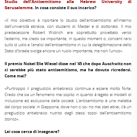
Studio dell’Antisemitismo alla Hebrew University di
Gerusalemme
. In cosa consiste il suo incarico?
«Il mio obiettivo è riportare lo studio dell’antisemitismo all’interno
dell’università ebraica, con studenti di Master e di dottorato. Il mio
predecessore Robert Wistrich era soprattutto proiettato verso
l’esterno, ma credo sia importante, in questo moment o, concent rarsi
sullo st udio e l’analisi dell’antisemitismo in cui la delegittimazione dello
Stato d’Israele svolge ancora un ruolo importante, ma non l’unico».
Il premio Nobel Elie Wiesel disse nel ’45 che dopo Auschwitz non
ci sarebbe più stato antisemitismo, ma ha dovuto ricredersi.
Come mai?
«Purtroppo il pregiudizio antiebraico continua a essere molto forte.
Credo che sia un fenomeno mai sopito in quanto è legato ai modelli di
inclusione ed esclusione della società. L’antisemitismo è una malattia
del corpo sociale: in Giappone, dove non ci so- no mai stati ebrei, c’è un
pregiudizio antiebraico nutrito dagli stessi topoi dell’antisemitismo
storico».
Lei cosa cerca di insegnare?