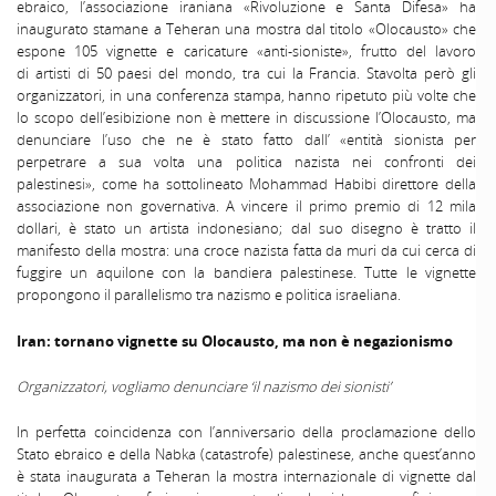
ebraico, l’associazione iraniana «Rivoluzione e Santa Difesa» ha
inaugurato stamane a Teheran una mostra dal titolo «Olocausto» che
espone 105 vignette e caricature «anti-sioniste», frutto del lavoro
di artisti di 50 paesi del mondo, tra cui la Francia. Stavolta però gli
organizzatori, in una conferenza stampa, hanno ripetuto più volte che
lo scopo dell’esibizione non è mettere in discussione l’Olocausto, ma
denunciare l’uso che ne è stato fatto dall’ «entità sionista per
perpetrare a sua volta una politica nazista nei confronti dei
palestinesi», come ha sottolineato Mohammad Habibi direttore della
associazione non governativa. A vincere il primo premio di 12 mila
dollari, è stato un artista indonesiano; dal suo disegno è tratto il
manifesto della mostra: una croce nazista fatta da muri da cui cerca di
fuggire un aquilone con la bandiera palestinese. Tutte le vignette
propongono il parallelismo tra nazismo e politica israeliana.
Iran: tornano vignette su Olocausto, ma non è negazionismo
Organizzatori, vogliamo denunciare ‘il nazismo dei sionisti’
In perfetta coincidenza con l’anniversario della proclamazione dello
Stato ebraico e della Nabka (catastrofe) palestinese, anche quest’anno
è stata inaugurata a Teheran la mostra internazionale di vignette dal