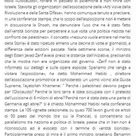
titolo «Olocausto», foriera in passato di polemiche a non finire con
Israele. Stavolta gli organizzatori dell’associazione delle «Arti visive della
Rivoluzione e della Santa Difesa», hanno comunque tenuto a precisare,
in una conferenza stampa, che lo scopo dell’esposizione non è mettere
in discussione la Shoah, ma denunciare l’uso che ne è stato fatto
dall’«entità sionista per perpetrare a sua volta una politica nazista nei
confronti dei palestinesi». Il concetto «nessuno vuole entrare nel merito
della Storia» è stato ripetuto almeno una decina di volte ai giornalisti, a
differenza delle edizioni passate. Nelle settimane scorse, il ministro
degli Esteri Javad Zarif aveva preso le distanze dall’iniziativa, precisando
che la mostra non era organizzata dal governo. «Zarif non è stato
informato sui dettagli e sulle opere esposte. Speriamo che venga a
visitare l’esposizione», ha detto Mohammad Habibi , direttore
dell’associazione promotrice e considerato un uomo vicino alla Guida
Suprema, l’ayatollah Khamenei. ” Perché i palestinesi devono pagare
per l’Olocausto? Perché la loro terra è stata occupata con il pretesto
dell’uccisione di 6 milioni di ebrei? Perché non è stata data una parte di
Germania agli ebrei?” si è chiesto Mohammad Habibi nella conferenza
stampa. Le 105 vignette selezionate, su quasi 700 lavori giunti da artisti
di 50 paesi del mondo (tra cui la Francia), si concentrano sul
parallelismo tra nazismo e politica di Israele, paese che in Iran non è
riconosciuto ed è evocato con il termine di «entità sionista».
Particolarmente preso di mira è il primo ministro israeliano Benjamin