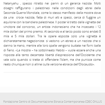
Netanyahu , spesso ritratto nei panni di un gerarca nazista. Molti
disegni raffigurano i palestinesi nelle condizioni degli ebrei della
Seconda Guerra Mondiale, come lo stesso manifesto della mostra dove
da una croce nazista, fatta di muri alti e spessi, cerca di fuggire un
aquilone con la bandiera palestinese. Il poster è tratto dalla vignetta del
vincitore del concorso, un artista indonesiano che ha incassato i 12
mila dollari del primo premio. Al secondo e al terzo posto sono andati 8
mila e 5 mila dollari. Tra le opere esposte solo una vignetta è
dichiaratamente negazionista: si vedono un ebreo e un nazista che si
danno la mano, mentre alle loro spalle vengono buttate nei forni balle
di fieno. «La mostra – ha sottolineato Habibi – vuole essere anche una
risposta alla tanto decantata libertà d’espressione dell’Occidente che
vale solo quando si tratta di offendere l’Islam, ma che punisce come
reato chiunque non si allinei sulla versione ebraica dell’Olocausto».
Fondazione Centro di Documentazione Ebraica Contemporanea CDEC ONLUS