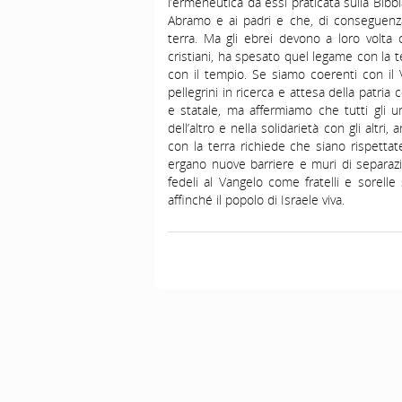
l’ermeneutica da essi praticata sulla Bib
Abramo e ai padri e che, di conseguenza,
terra. Ma gli ebrei devono a loro volt
cristiani, ha spesato quel legame con la t
con il tempio. Se siamo coerenti con il 
pellegrini in ricerca e attesa della patria 
e statale, ma affermiamo che tutti gli um
dell’altro e nella solidarietà con gli altr
con la terra richiede che siano rispettate
ergano nuove barriere e muri di separazi
fedeli al Vangelo come fratelli e sorelle 
affinché il popolo di Israele viva.