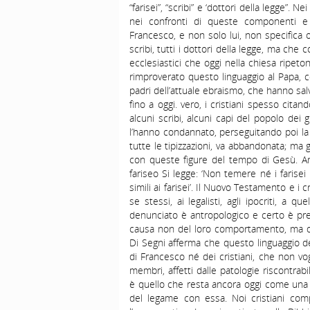
“farisei”, “scribi” e ‘dottori della legge”.
nei confronti di queste componenti e 
Francesco, e non solo lui, non specifica ogn
scribi, tutti i dottori della legge, ma che
ecclesiastici che oggi nella chiesa ripet
rimproverato questo linguaggio al Papa, co
padri dell’attuale ebraismo, che hanno sal
fino a oggi. vero, i cristiani spesso cita
alcuni scribi, alcuni capi del popolo dei
l’hanno condannato, perseguitando poi la
tutte le tipizzazioni, va abbandonata; ma 
con queste figure del tempo di Gesù. Anc
fariseo Si legge: ‘Non temere né i farisei
simili ai farisei’. Il Nuovo Testamento e i
se stessi, ai legalisti, agli ipocriti, a qu
denunciato è antropologico e certo è prese
causa non del loro comportamento, ma de
Di Segni afferma che questo linguaggio de
di Francesco né dei cristiani, che non vog
membri, affetti dalle patologie riscontrabil
è quello che resta ancora oggi come una f
del legame con essa. Noi cristiani com