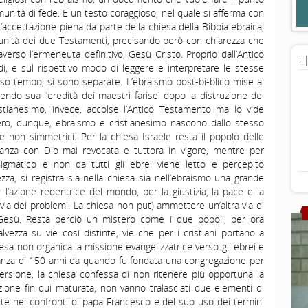
omunità di fede. E un testo coraggioso, nel quale si afferma con
accettazione piena da parte della chiesa della Bibbia ebraica,
’unità dei due Testamenti, precisando però con chiarezza che
averso l’ermeneuta definitivo, Gesù Cristo. Proprio dall’Antico
H
di, e sul rispettivo modo di leggere e interpretare le stesse
sso tempo, si sono separate. L’ebraismo post-bi-blico mise al
acendo sua l’eredità dei maestri farisei dopo la distruzione del
stianesimo, invece, accolse l’Antico Testamento ma lo vide
 vero, dunque, ebraismo e cristianesimo nascono dallo stesso
 non simmetrici. Per la chiesa Israele resta il popolo delle
eanza con Dio mai revocata e tuttora in vigore, mentre per
nigmatico e non da tutti gli ebrei viene letto e percepito
a, si registra sia nella chiesa sia nell’ebraismo una grande
 l’azione redentrice del mondo, per la giustizia, la pace e la
tavia dei problemi. La chiesa non put) ammettere un’altra via di
Gesù. Resta perciò un mistero come i due popoli, per ora
vezza su vie così distinte, vie che per i cristiani portano a
hiesa non organica la missione evangelizzatrice verso gli ebrei e
stanza di 150 anni da quando fu fondata una congregazione per
versione, la chiesa confessa di non ritenere più opportuna la
azione fin qui maturata, non vanno tralasciati due elementi di
olte nei confronti di papa Francesco e del suo uso dei termini