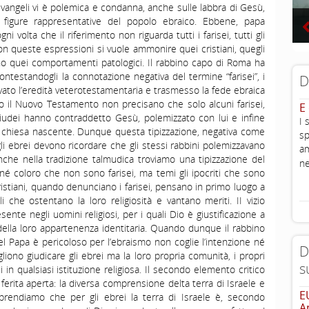
 Nei vangeli vi è polemica e condanna, anche sulle labbra di Gesù,
figure rappresentative del popolo ebraico. Ebbene, papa
i volta che il riferimento non riguarda tutti i farisei, tutti gli
 con queste espressioni si vuole ammonire quei cristiani, quegli
ono quei comportamenti patologici. Il rabbino capo di Roma ha
ntestandogli la connotazione negativa del termine “farisei”, i
D
vato l’eredità veterotestamentaria e trasmesso la fede ebraica
ndo il Nuovo Testamento non precisano che solo alcuni farisei,
E
 giudei hanno contraddetto Gesù, polemizzato con lui e infine
I 
 chiesa nascente. Dunque questa tipizzazione, negativa come
sp
gli ebrei devono ricordare che gli stessi rabbini polemizzavano
am
he nella tradizione talmudica troviamo una tipizzazione del
ne
 né coloro che non sono farisei, ma temi gli ipocriti che sono
 cristiani, quando denunciano i farisei, pensano in primo luogo a
elli che ostentano la loro religiosità e vantano meriti. II vizio
nte negli uomini religiosi, per i quali Dio è giustificazione a
lla loro appartenenza identitaria. Quando dunque il rabbino
l Papa è pericoloso per l’ebraismo non coglie l’intenzione né
D
liono giudicare gli ebrei ma la loro propria comunità, i propri
s
i in qualsiasi istituzione religiosa. Il secondo elemento critico
erita aperta: la diversa comprensione delta terra di Israele e
E
prendiamo che per gli ebrei la terra di Israele è, secondo
A