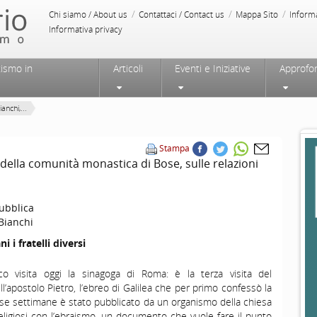
/
/
/
Chi siamo / About us
Contattaci / Contact us
Mappa Sito
Inform
Informativa privacy
tismo in
Articoli
Eventi e Iniziative
Approfo
nchi,...
Stampa
ella comunità monastica di Bose, sulle relazioni
ubblica
Bianchi
ni i fratelli diversi
o visita oggi la sinagoga di Roma: è la terza visita del
l’apostolo Pietro, l’ebreo di Galilea che per primo confessò la
se settimane è stato pubblicato da un organismo della chiesa
religiosi con l’ebraismo, un documento che vuole fare il punto