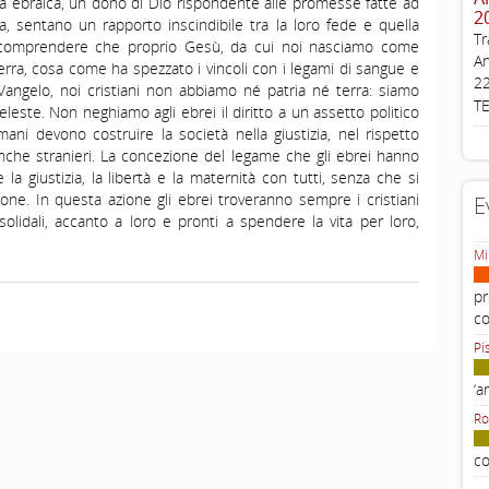
bia ebraica, un dono di Dio rispondente alle promesse fatte ad
2
 sentano un rapporto inscindibile tra la loro fede e quella
Tr
a comprendere che proprio Gesù, da cui noi nasciamo come
An
erra, cosa come ha spezzato i vincoli con i legami di sangue e
22
Vangelo, noi cristiani non abbiamo né patria né terra: siamo
T
celeste. Non neghiamo agli ebrei il diritto a un assetto politico
ani devono costruire la società nella giustizia, nel rispetto
i, anche stranieri. La concezione del legame che gli ebrei hanno
 la giustizia, la libertà e la maternità con tutti, senza che si
one. In questa azione gli ebrei troveranno sempre i cristiani
E
solidali, accanto a loro e pronti a spendere la vita per loro,
Mi
pr
c
Pi
‘a
Ro
co