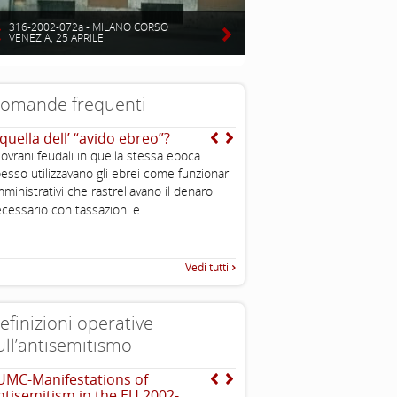
316-2002-072a - MILANO CORSO
VENEZIA, 25 APRILE
omande frequenti
 quella dell’ “avido ebreo”?
Che cos’è uno stereotip
sovrani feudali in quella stessa epoca
Gli stereotipi sono l’
esso utilizzavano gli ebrei come funzionari
caratteristiche preconfezio
ministrativi che rastrellavano il denaro
come tipiche, a una cate
...
...
cessario con tassazioni e
sociale, sono
Vedi tutti
efinizioni operative
ull’antisemitismo
UMC-Manifestations of
Dichiarazione di Berlino
ntisemitism in the EU 2002-
l’antisemitismo