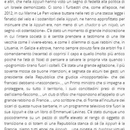
e altri, che nella
kippah
hanno visto un segno di fedeltà alla politica di
un Israele demonizzato. Ci sono i furbastri che, come all’epoca, nel
2012, in cui Marine Le Pen voleva buttare nelle reti di una stessa legge i
fanatici del velo e i sostenitori della
kippah
, ne hanno approfittato per
insinuare che la
kippah
era, non meno di un
chador
o un
niqab
, un
segno «di ostentazione». C’è stato un momento di grande indiscrezione
in cui l’intera società si è sentita prendere a testimone di una lite
vecchia come il vivere-ebreo, e come il dilemma di quei rabbini che, in
Lituania, in Galizia e altrove, hanno sempre dovuto fare da arbitri fra il
comandamento (recente) di coprirsi il capo e quello (molto più antico
poiché ha l’età di Noè) di pensare a salvare la propria vita quando i
«pogromisti» tirano fuori i coltelli. C’è stata una grande agitazione, il più
sovente mossa da buone intenzioni, e segnata da alcuni bei gesti: un
presidente della Repubblica che giudica «insopportabile» che dei
francesi debbano «nascondersi»…, un Primo ministro che si impegna a
proteggere, su tutto il territorio, i suoi concittadini presi di mira
dall’islamo-fascismo…, un club di tifosi che rispondono all’appello di un
grande rabbino di Francia…, uno scrittore che, di fronte all’incultura dei
sicari di questa nuova barbarie, in un programma televisivo tira fuori la
sua
kippah
e cita un libro di Emmanuel Levinas. C’è stato dunque uno
psicodramma su un pezzo di stoffa elevato al rango di oggetto di
transizione o di totem di una Repubblica stanca di sé (la
kippah
è la
Francia…siamo tutti ebrei da
kippah
…, una pioggia di
hashtag
virtuali