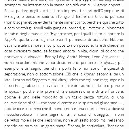
scomparsi da Internet con la stessa rapidità con cui vi erano apparsi…
Senza parlare degli zucchetti con impressi i colori dell’Olympique di
Marsiglia, o personalizzati con l’effigie di Batman…). Ci sono poi stati
(non bisognerebbe evidentemente dimenticarlo, perché è qui che tutto
è cominciato!) gli emuli della gang dei barbari, gli imitatori di Mohamed
Merah o degli assassini dell’Hypercacher, per i quali il fatto di portare la
kippah
, quella vera, significa aver il permesso di uccidere. Ebbene,
davanti a tale clamore, al cui proposito non posso evitare di chiedermi
cosa avrebbero detto, se fossero ancora in vita, alcuni di coloro che
portavano la
kippah
– Benny Lévy, André Neher, Léon Ashkenazi…-,
vorrei ricordare alcune verità di storia e di pensiero. La
kippah
, per
esempio, è un segno, per chi la porta (e io non sono fra questi) di
separazione, non di sottomissione. Ciò che la
kippah
separa è, da un
lato, il corpo del Soggetto e, dall’altro, il cielo che egli non raggiunge e la
terra che egli abita solo in virtù di infinite precauzioni. Il fatto di portare
la
kippah,
poiché è la prova di tale separazione e di tale frontiera,
poiché è una delle modalità di un taglio senza rottura, di una
delimitazione di sé — che sono al centro dello spirito del giudaismo — ,
poiché dice insomma che il mondo non è una enorme massa dove si
mescolerebbero in una pigra unità le cose di quaggiù, i nomi
dell’Altissimo e il sé che li esamina, non è un gesto sacro, ma, nel senso
proprio del termine, un gesto santo. E santa, in particolare, l’iscrizione