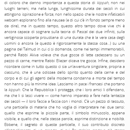
di coloro che danno importanza a questa storia di
kippah
, non nei
luoghi terreni, ma nella lunga, lunghissima durata dei secoli in cui
attingono ispirazione e forza; non nello spazio che le nostre infaticabili
webcam esplorano fino alla nausea (e di cui c’è in fondo sempre meno
da dire), ma in questo tempo, questo altro tempo dove vive chi è
ancora capace di sognare sulla teoria di Pascal dei due infiniti, sulla
vertiginosa scoperta proustiana di una durata che è la vera casa degli
uomini o ancora (e questo è rigorosamente la stessa cosa…) su una
pagina del Talmud in cui ci si domanda, come nei tempi immemorabili,
perché Rabbi Akiva voleva che due gocce di latte cadessero su un
pezzo di carne, mentre Rabbi Eliezer diceva tre gocce. Infine, desidero
ricordare come in tutto questo ci sia un’avventura singolare, propria a
ciascuno, che è una odissea dello spirito quanto della carne e del
corpo e di cui gli agenti della moderna condanna a morte del tempo
non hanno più la minima idea. Lasciamo in pace i francesi che portano
la
kippah
. Che la Repubblica li protegga, che i loro amici li difendano,
ma che li si lasci vivere — come hanno imparato a fare nella lentezza
dei secoli — il loro faccia a faccia con i mondi. C’è un pezzo di tessuto,
una particella di materia che ho voglia di interpretare nei due sensi:
quello che esprime la piccola parte, il simbolo minuscolo, appena
visibile, e quello che, nella stessa parola, esprime distinzione e nobiltà.
Ebbene, il segreto di questa particella, il suo contributo discreto