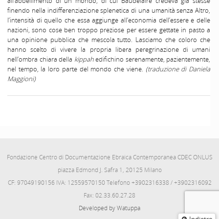
all’abbellimento di un mondo, di cui Baudelaire credeva già stesse
finendo nella indifferenziazione splenetica di una umanità senza Altro,
l’intensità di quello che essa aggiunge all’economia dell’essere e delle
nazioni, sono cose ben troppo preziose per essere gettate in pasto a
una opinione pubblica che mescola tutto. Lasciamo che coloro che
hanno scelto di vivere la propria libera peregrinazione di umani
nell’ombra chiara della
kippah
edifichino serenamente, pazientemente,
nel tempo, la loro parte del mondo che viene.
(traduzione di Daniela
Maggioni)
Fondazione Centro di Documentazione Ebraica Contemporanea CDEC ONLUS
piazza Edmond J. Safra 1, 20125 Milano
CF: 97049190156 IVA: 12559570150 Telefono +3902316338 / +3902316092
Fax: 02.33.60.27.28
Developed by Watuppa