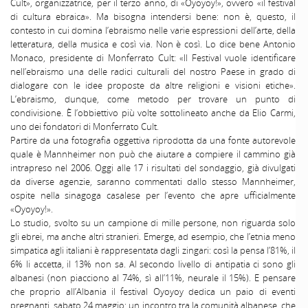
Cult», organizzatrice, per il terzo anno, di «Oyoyoy!», ovvero «il festival
di cultura ebraica». Ma bisogna intendersi bene: non è, questo, il
contesto in cui domina l’ebraismo nelle varie espressioni dell’arte, della
letteratura, della musica e così via. Non è così. Lo dice bene Antonio
Monaco, presidente di Monferrato Cult: «Il Festival vuole identificare
nell’ebraismo una delle radici culturali del nostro Paese in grado di
dialogare con le idee proposte da altre religioni e visioni etiche».
L’ebraismo, dunque, come metodo per trovare un punto di
condivisione. È l’obbiettivo più volte sottolineato anche da Elio Carmi,
uno dei fondatori di Monferrato Cult.
Partire da una fotografia oggettiva riprodotta da una fonte autorevole
quale è Mannheimer non può che aiutare a compiere il cammino già
intrapreso nel 2006. Oggi alle 17 i risultati del sondaggio, già divulgati
da diverse agenzie, saranno commentati dallo stesso Mannheimer,
ospite nella sinagoga casalese per l’evento che apre ufficialmente
«Oyoyoy!».
Lo studio, svolto su un campione di mille persone, non riguarda solo
gli ebrei, ma anche altri stranieri. Emerge, ad esempio, che l’etnia meno
simpatica agli italiani è rappresentata dagli zingari: così la pensa l’81%, il
6% li accetta, il 13% non sa. Al secondo livello di antipatia ci sono gli
albanesi (non piacciono al 74%, sì all’11%, neurale il 15%). E pensare
che proprio all’Albania il festival Oyoyoy dedica un paio di eventi
pregnanti, sabato 24 maggio: un incontro tra la comunità albanese, che