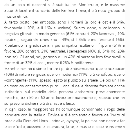
da un paio di decenni si è stabilita nel Monferrato, e le massime
autorità locali e il concerto della Fanfara Tirana, il più noto gruppo di
musica etnica.
Al terzo posto, per antipatia, sono i romeni (a loro è ostile il 64%,
favorevole il 20%, e il 16% si astiene). Subito dopo, si collocano in
negativo gli arabi in modo generico (61% contrari, 20% favorevoli, 19%
neutrali), seguiti dai cinesi (no il 49%, sì il 35% e indifferente il 16%).
Ribaltando la graduatoria, i più simpatici risultano i filippini (51% a
favore, 28% contrari, 21% neutrale), i senegalesi (46% sì, 34% no, 20%
non so). Gli ebrei, poi, godono di un 42% di persone loro favorevoli, a
fronte di un 32% di ostili, mentre il 26% è indifferente.
Mannheimer ha distinto fra tre tipi di antisemitismo: quello «classico»
(10%) di natura religiosa, quello «moderno» (11%) più xenofobo, quello
«contingente» (11%) spesso legato al giudizio su Israele. C’è poi un 11%
animato da antisemitismo puro. L’analisi delle risposte fornisce anche
indicazioni sul modello della persona antisemita: prevalentemente
maschio, tra i 50 e i 60 anni, lavoratore autonomo e, aspetto che ha
sorpreso, si dichiara più di sinistra o laico.
In ogni caso, la maggioranza ha comunque condannato il rogo delle
bandiere con la stella di Davide e si è schierata a favore dell’invito di
Israele alla Fiera del Libro. Laddove, oyoyoy!, la politica non riesce a far
tacere l’odio, possano la letteratura, l’arte, la musica e lo stare insieme a