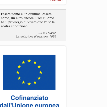
“Rapporto annuale sull’antisem
2025”
Dire gli ebrei è una
Essere uomo è un dramma; essere
generalizzazione, proprio
ebreo, un altro ancora. Così l’Ebreo
dicesse i cristiani. Ci sono
ha il privilegio di vivere due volte la
sono cristiani, e l’origine, 
nostra condizione.
religione, lo stile di vita, 
sicuro comportano tanti trat
—
Emil Cioran
—
S
La tentazione di esistere, 1956
Liberazione, 20