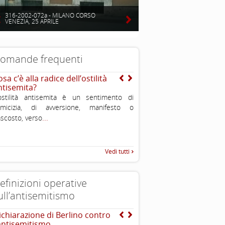
316-2002-072a - MILANO CORSO
VENEZIA, 25 APRILE
omande frequenti
sa c’è alla radice dell’ostilità
E’ vero che gli ebrei so
ntisemita?
stati perseguitati nella s
ostilità antisemita è un sentimento di
No, non è vero. Nel corso dei
nimicizia, di avversione, manifesto o
stati sia periodi di dura pers
...
.
scosto, verso
periodi di felice convivenza o
Vedi tutti
efinizioni operative
ull’antisemitismo
ichiarazione di Berlino contro
EUMC-Manifestations of
’antisemitismo
Antisemitism in the EU 