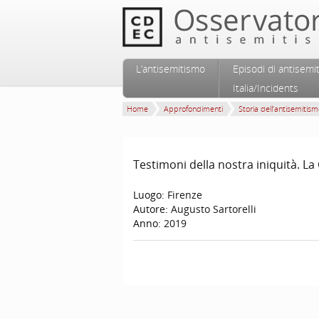
Vai al contenuto principale
Vai al contenuto secondario
L’antisemitismo
Episodi di antisemi
Menu principale
Italia/Incidents
Home
Approfondimenti
Storia dell’antisemitis
Testimoni della nostra iniquità. La 
Luogo:
Firenze
Autore:
Augusto Sartorelli
Anno:
2019