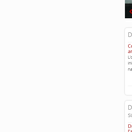
D
Co
a
L’
i
na
D
s
D
l