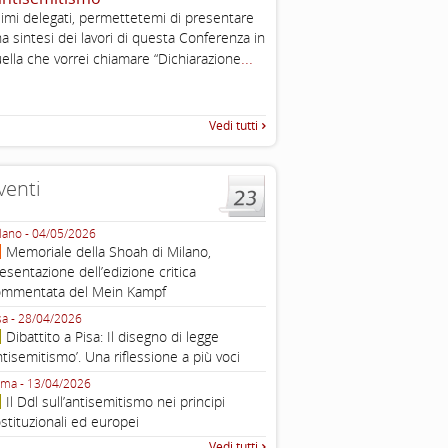
2003
imi delegati, permettetemi di presentare
Tratto da: EUMC-Manifestati
a sintesi dei lavori di questa Conferenza in
Antisemitism in the EU 2002
...
ella che vorrei chiamare “Dichiarazione
225-241 2.1.2 DEFINIZIONI,
TEORIE INTRODUZIONE Poic
Vedi tutti
venti
lano - 04/05/2026
Roma - 16/03/2026
Memoriale della Shoah di Milano,
Roma, webinar “Il DDL ant
esentazione dell’edizione critica
e ombre
ommentata del Mein Kampf
Fondazione Castagneto Banca 1910
Livorno - 04/03/2026
sa - 28/04/2026
Livorno, conferenza sull’a
Dibattito a Pisa: Il disegno di legge
con Gadi Luzzatto Voghera, di
ntisemitismo’. Una riflessione a più voci
Fondazione CDEC
ma - 13/04/2026
Roma, Via della Dogana Vecchia 2
Il Ddl sull’antisemitismo nei principi
Giustiniani, Sala Zuccari - 03/03/
stituzionali ed europei
Roma, Senato, presentazi
Vedi tutti