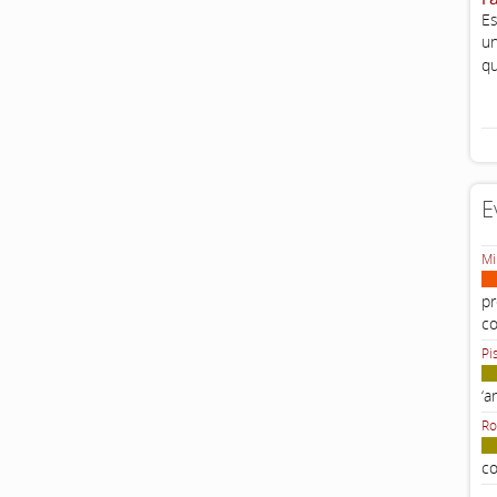
Es
un
qu
E
Mi
pr
c
Pi
‘a
Ro
co