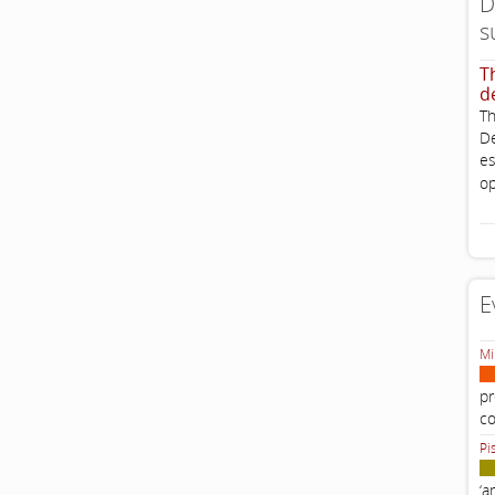
D
s
T
d
Th
De
es
op
E
Mi
pr
c
Pi
‘a