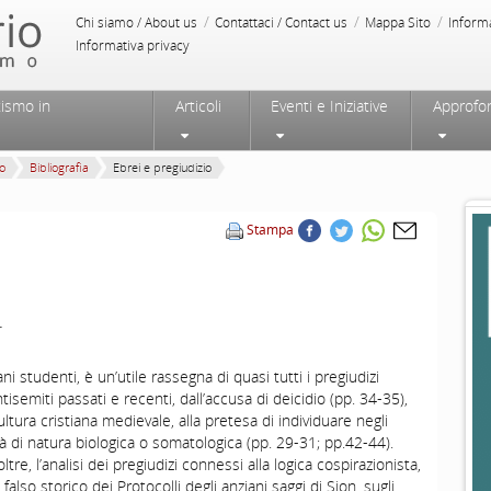
/
/
/
Chi siamo / About us
Contattaci / Contact us
Mappa Sito
Inform
Informativa privacy
tismo in
Articoli
Eventi e Iniziative
Approfo
mo
Bibliografia
Ebrei e pregiudizio
Stampa
.
ni studenti, è un’utile rassegna di quasi tutti i pregiudizi
ntisemiti passati e recenti, dall’accusa di deicidio (pp. 34-35),
cultura cristiana medievale, alla pretesa di individuare negli
tà di natura biologica o somatologica (pp. 29-31; pp.42-44).
tre, l’analisi dei pregiudizi connessi alla logica cospirazionista,
falso storico dei Protocolli degli anziani saggi di Sion, sugli