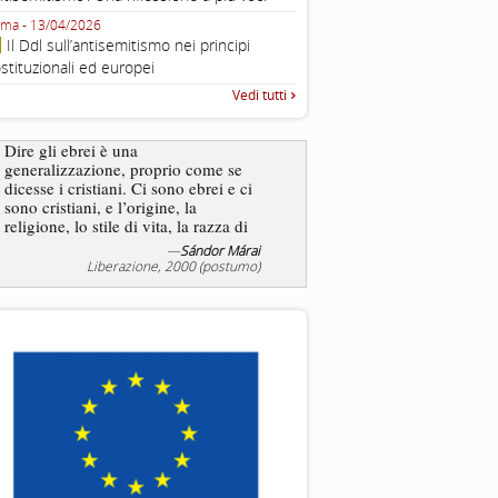
Fondazione CDEC
ma - 13/04/2026
Roma, Via della Dogana Vecchia 2
Il Ddl sull’antisemitismo nei principi
Giustiniani, Sala Zuccari - 03/03/
stituzionali ed europei
Roma, Senato, presentazi
Vedi tutti
“Rapporto annuale sull’antisem
2025”
Dire gli ebrei è una
generalizzazione, proprio come se
L’antisemitismo non è un
dicesse i cristiani. Ci sono ebrei e ci
degli ebrei bensì degli ant
sono cristiani, e l’origine, la
religione, lo stile di vita, la razza di
sicuro comportano tanti tratti...
—
Sándor Márai
—
Jea
Liberazione, 2000 (postumo)