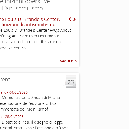
efinizioni operative
ull’antisemitismo
he Louis D. Brandeis Center,
INTERNATIONAL HOLOC
efinizioni di antisemitismo
REMEMBRANCE ALLIANCE
, definizione operativa d
e Louis D. Brandeis Center FAQs About
antisemitismo
fining Anti-Semitism Documento
IHRA Plenary Meetings Buchar
plicativo dedicato alle dichiarazioni
corso della sua assemblea ple
...
erative contro
Vedi tutti
venti
lano - 04/05/2026
Roma - 16/03/2026
Memoriale della Shoah di Milano,
Roma, webinar “Il DDL ant
esentazione dell’edizione critica
e ombre
ommentata del Mein Kampf
Fondazione Castagneto Banca 1910
Livorno - 04/03/2026
sa - 28/04/2026
Livorno, conferenza sull’a
Dibattito a Pisa: Il disegno di legge
con Gadi Luzzatto Voghera, di
ntisemitismo’. Una riflessione a più voci