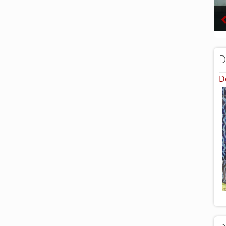
D
D
...