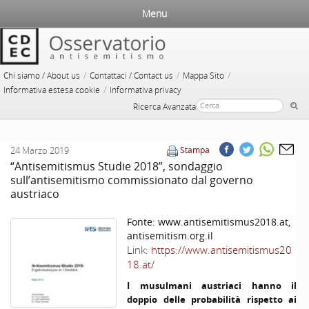
Menu
/
/
/
Chi siamo / About us
Contattaci / Contact us
Mappa Sito
/
Informativa estesa cookie
Informativa privacy
Ricerca Avanzata
24 Marzo 2019
Stampa
“Antisemitismus Studie 2018”, sondaggio
sull’antisemitismo commissionato dal governo
austriaco
Fonte:
www.antisemitismus2018.at,
antisemitism.org.il
Link:
https://www.antisemitismus20
18.at/
I musulmani austriaci hanno il
doppio delle probabilità rispetto ai