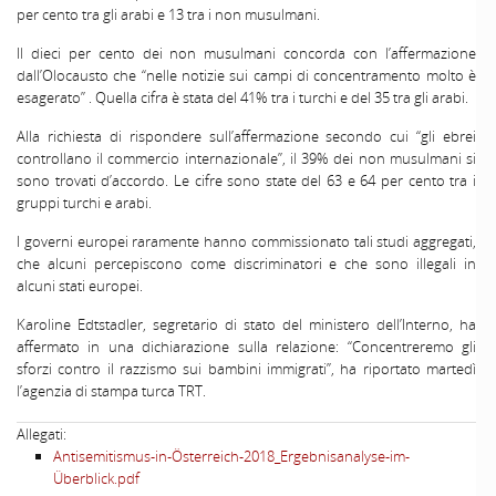
per cento tra gli arabi e 13 tra i non musulmani.
Il dieci per cento dei non musulmani concorda con l’affermazione
dall’Olocausto che “nelle notizie sui campi di concentramento molto è
esagerato” . Quella cifra è stata del 41% tra i turchi e del 35 tra gli arabi.
Alla richiesta di rispondere sull’affermazione secondo cui “gli ebrei
controllano il commercio internazionale”, il 39% dei non musulmani si
sono trovati d’accordo. Le cifre sono state del 63 e 64 per cento tra i
gruppi turchi e arabi.
I governi europei raramente hanno commissionato tali studi aggregati,
che alcuni percepiscono come discriminatori e che sono illegali in
alcuni stati europei.
Karoline Edtstadler, segretario di stato del ministero dell’Interno, ha
affermato in una dichiarazione sulla relazione: “Concentreremo gli
sforzi contro il razzismo sui bambini immigrati”, ha riportato martedì
l’agenzia di stampa turca TRT.
Allegati:
Antisemitismus-in-Österreich-2018_Ergebnisanalyse-im-
Überblick.pdf