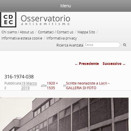
Menu
/
/
/
Chi siamo / About us
Contattaci / Contact us
Mappa Sito
/
Informativa estesa cookie
Informativa privacy
Ricerca Avanzata
← Precedente
Successivo →
Navigazione
316-1974-038
immagini
Pubblicata
19 Marzo
1920 ×
Scritte neonaziste a Locri –
alle
in
il
2019
1535
GALLERIA DI FOTO