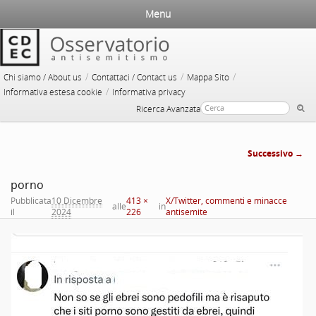
Menu
/
/
/
Chi siamo / About us
Contattaci / Contact us
Mappa Sito
/
Informativa estesa cookie
Informativa privacy
Ricerca Avanzata
Successivo →
Navigazi
porno
immag
Pubblicata
10 Dicembre
413 ×
X/Twitter, commenti e minacce
alle
in
il
2024
226
antisemite