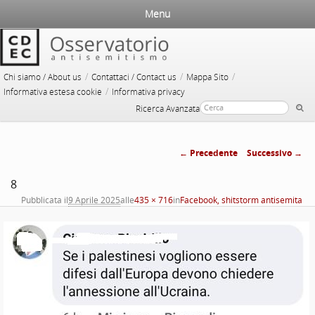
Menu
/
/
/
Chi siamo / About us
Contattaci / Contact us
Mappa Sito
/
Informativa estesa cookie
Informativa privacy
Ricerca Avanzata
← Precedente
Successivo →
Navigazione
8
immagini
Pubblicata il
9 Aprile 2025
alle
435 × 716
in
Facebook, shitstorm antisemita