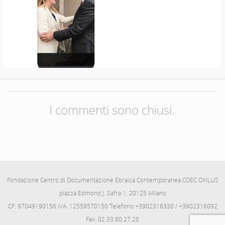
I commenti sono chiusi.
Fondazione Centro di Documentazione Ebraica Contemporanea CDEC ONLUS
piazza Edmond J. Safra 1, 20125 Milano
CF: 97049190156 IVA: 12559570150 Telefono +3902316338 / +3902316092
Fax: 02.33.60.27.28