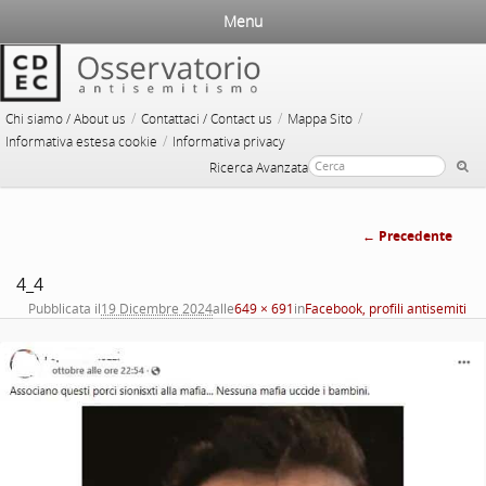
Menu
/
/
/
Chi siamo / About us
Contattaci / Contact us
Mappa Sito
/
Informativa estesa cookie
Informativa privacy
Ricerca Avanzata
← Precedente
Navigazi
4_4
immag
Pubblicata il
19 Dicembre 2024
alle
649 × 691
in
Facebook, profili antisemiti