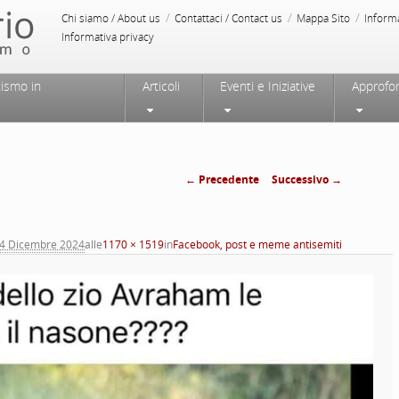
/
/
/
Chi siamo / About us
Contattaci / Contact us
Mappa Sito
Inform
Informativa privacy
tismo in
Articoli
Eventi e Iniziative
Approfo
← Precedente
Successivo →
Navigazione
immagini
4 Dicembre 2024
alle
1170 × 1519
in
Facebook, post e meme antisemiti