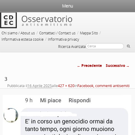
Menu
/
/
/
Chi siamo / About us
Contattaci / Contact us
Mappa Sito
/
Informativa estesa cookie
Informativa privacy
Ricerca Avanzata
← Precedente
Successivo →
Navigazione
3
immagini
Pubblicata il
16 Aprile 2025
alle
427 × 620
in
Facebook, commenti antisemiti