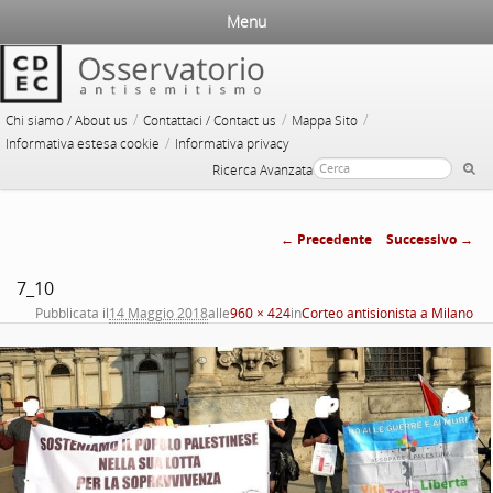
Menu
/
/
/
Chi siamo / About us
Contattaci / Contact us
Mappa Sito
/
Informativa estesa cookie
Informativa privacy
Ricerca Avanzata
← Precedente
Successivo →
Navigazione
7_10
immagini
Pubblicata il
14 Maggio 2018
alle
960 × 424
in
Corteo antisionista a Milano