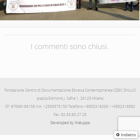
I commenti sono chiusi.
Fondazione Centro di Documentazione Ebraica Contemporanea CDEC ONLUS
piazza Edmond J. Safra 1, 20125 Milano
CF: 97049190156 IVA: 12559570150 Telefono +3902316338 / +3902316092
Fax: 02.33.60.27.28
Developed by Watuppa
Indietro