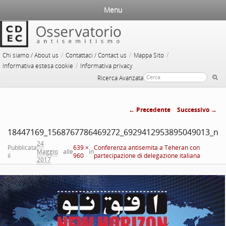
Menu
/
/
/
Chi siamo / About us
Contattaci / Contact us
Mappa Sito
/
Informativa estesa cookie
Informativa privacy
Ricerca Avanzata
← Precedente
Successivo →
Navigazione
18447169_1568767786469272_6929412953895049013_n
immagini
24
Pubblicata
639 ×
Conferenza antisemita a Teheran con
Maggio
alle
in
il
960
partecipazione di delegazione italiana
2017