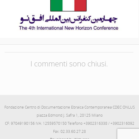
I commenti sono chiusi.
Fondazione Centro di Documentazione Ebraica Contemporanea CDEC ONLUS
piazza Edmond J. Safra 1, 20125 Milano
CF: 97049190156 IVA: 12559570150 Telefono +3902316338 / +3902316092
Fax: 02.33.60.27.28