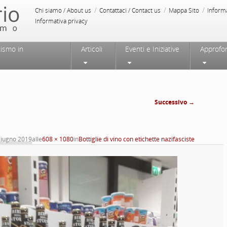
/
/
/
Chi siamo / About us
Contattaci / Contact us
Mappa Sito
Inform
Informativa privacy
tismo in
Articoli
Eventi e Iniziative
Approfo
Successivo →
Navigazione
immagini
Giugno 2019
alle
608 × 1080
in
Bottiglie di vino con etichette nazifasciste